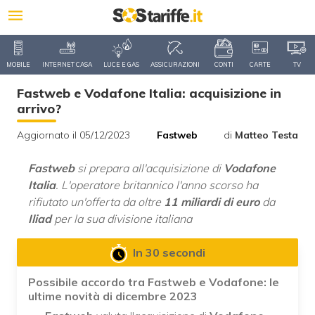
MOBILE
INTERNET CASA
LUCE E GAS
ASSICURAZIONI
CONTI
CARTE
TV
Fastweb e Vodafone Italia: acquisizione in
arrivo?
Aggiornato il 05/12/2023
Fastweb
di
Matteo Testa
Fastweb
si prepara all'acquisizione di
Vodafone
Italia
. L'operatore britannico l'anno scorso ha
rifiutato un'offerta da oltre
11 miliardi di euro
da
Iliad
per la sua divisione italiana
In 30 secondi
Possibile accordo tra Fastweb e Vodafone: le
ultime novità di dicembre 2023