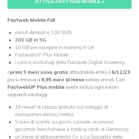
ATTIVA FASTWEB MOBILE
»
Fastweb Mobile Full
minuti illimitati e 100 SMS
200 GB
in 5G
10 GB per navigare in roaming in Ue
FastwebUP Plus Mobile
i corsi e workshop della Fastweb Digital Academy
I
primi 3 mesi sono gratis
attivandola entro il
6/12/23
,
poi si rinnova a
9,95 euro al mese
senza vincoli. Con
FastwebUP Plus mobile
avete inclusi ogni mese i
seguenti vantaggi:
16 minuti di utilizzo gratuito sul noleggio di
monopattini elettrici Helbiz
5 euro di sconto su giochi, console, accessori,
giocattoli, merchandise e trading cards di Gamestop
un mese di abbonamento G+ a La Gazzetta dello