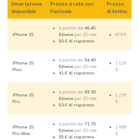
Smartphone
Prezzo a rate con
Prezzo
disponibili
Fastweb
di listino
a partire da
46,45
iPhone 15
€/mese
per 20 rate
979 €
50 € di risparmio
a partire da
54,40
iPhone 15
1.129
€/mese
per 20 rate
Plus
€
41 € di risparmio
a partire da
59,30
iPhone 15
1.239
€/mese
per 20 rate
Pro
€
53 € di risparmio
a partire da
71,70
iPhone 15
1.489
€/mese
per 20 rate
Pro Max
€
55 € di risparmio