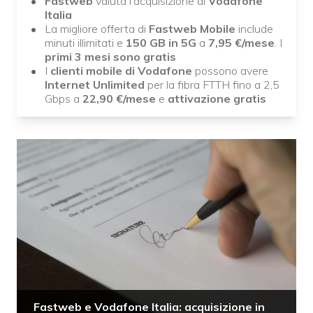
Fastweb
valuta l'acquisizione di
Vodafone
Italia
La migliore offerta di
Fastweb Mobile
include
minuti illimitati e
150 GB in 5G
a
7,95
€/mese
. I
primi 3 mesi sono gratis
I
clienti mobile di Vodafone
possono avere
Internet Unlimited
per la fibra FTTH fino a 2,5
Gbps a
22,90
€/mese
e
attivazione gratis
Fastweb e Vodafone Italia: acquisizione in