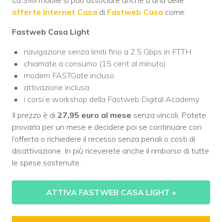
La SIM mobile si può associare anche a una delle
offerte Internet Casa
di
Fastweb Casa
come:
Fastweb Casa Light
navigazione senza limiti fino a 2,5 Gbps in FTTH
chiamate a consumo (15 cent al minuto)
modem FASTGate incluso
attivazione inclusa
i corsi e workshop della Fastweb Digital Academy
Il prezzo è di
27,95 euro al mese
senza vincoli. Potete
provarla per un mese e decidere poi se continuare con
l’offerta o richiedere il recesso senza penali o costi di
disattivazione. In più riceverete anche il rimborso di tutte
le spese sostenute.
ATTIVA FASTWEB CASA LIGHT
»