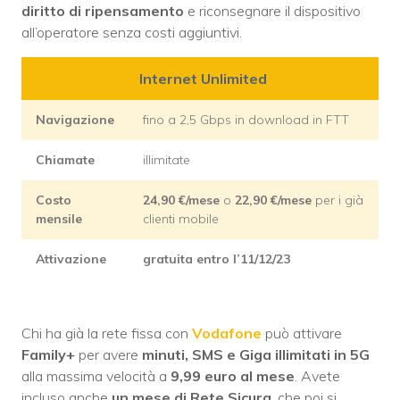
diritto di ripensamento
e riconsegnare il dispositivo
all’operatore senza costi aggiuntivi.
Internet Unlimited
Navigazione
fino a 2,5 Gbps in download in FTT
Chiamate
illimitate
Costo
24,90
€/mese
o
22,90
€/mese
per i già
mensile
clienti mobile
Attivazione
gratuita entro l’11/12/23
Chi ha già la rete fissa con
Vodafone
può attivare
Family+
per avere
minuti, SMS e Giga illimitati in 5G
alla massima velocità a
9,99 euro al mese
. Avete
incluso anche
un mese di Rete Sicura
, che poi si