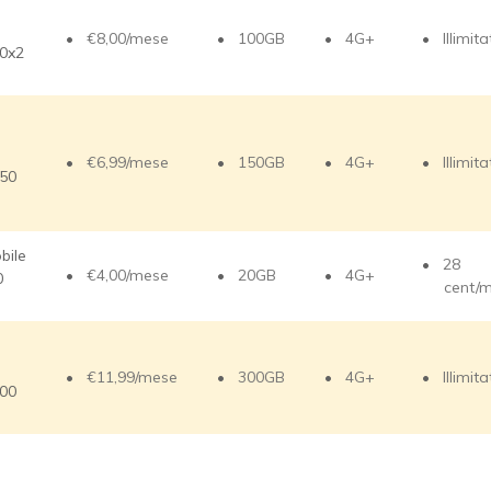
€8,00/mese
100GB
4G+
Illimita
0x2
€6,99/mese
150GB
4G+
Illimita
50
bile
28
€4,00/mese
20GB
4G+
0
cent/
€11,99/mese
300GB
4G+
Illimita
00