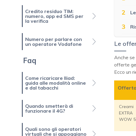
Credito residuo TIM:
2
Le
numero, app ed SMS per
la verifica
3
Ri
Numero per parlare con
Le offe
un operatore Vodafone
Anche se P
Faq
offerte g
Ecco un rie
Come ricaricare Iliad:
guida alle modalità online
Offert
e dal tabacchi
Quando smetterà di
Creami
funzionare il 4G?
EXTRA
WOW 5
Quali sono gli operatori
virtuali che si appoggiano