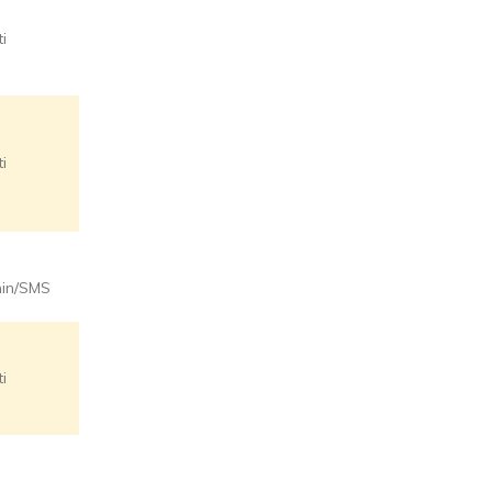
ti
Esclusiva
online,
ti
per nuovi
clienti
min/SMS
Esclusiva
ti
online
20 credit
di bonus