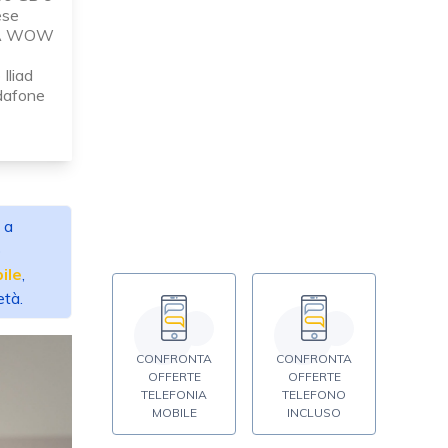
ese
TRA WOW
Iliad
odafone
 a
o
ile
,
età.
CONFRONTA
CONFRONTA
OFFERTE
OFFERTE
TELEFONIA
TELEFONO
MOBILE
INCLUSO