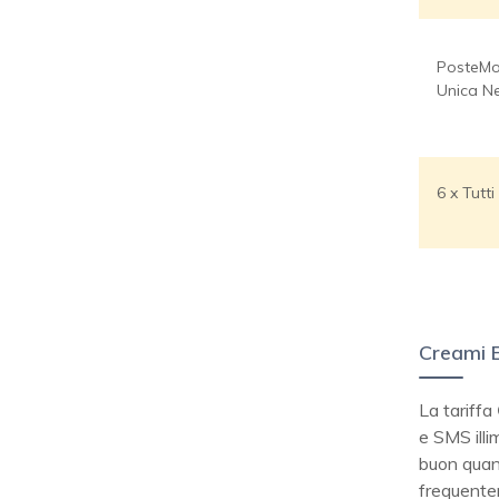
PosteMo
Unica N
6 x Tutti
Creami
La tariffa
e SMS illi
buon quant
frequente