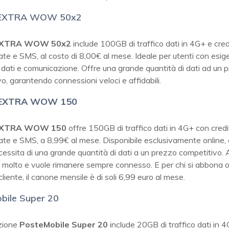
 EXTRA WOW 50x2
EXTRA WOW 50x2
include 100GB di traffico dati in 4G+ e credit
te e SMS, al costo di 8,00€ al mese. Ideale per utenti con esi
 dati e comunicazione. Offre una grande quantità di dati ad un 
o, garantendo connessioni veloci e affidabili.
 EXTRA WOW 150
EXTRA WOW 150
offre 150GB di traffico dati in 4G+ con credit 
ate e SMS, a 8,99€ al mese. Disponibile esclusivamente online, 
cessita di una grande quantità di dati a un prezzo competitivo.
 molto e vuole rimanere sempre connesso. E per chi si abbona o
liente, il canone mensile è di soli 6,99 euro al mese.
bile Super 20
zione
PosteMobile Super 20
include 20GB di traffico dati in 