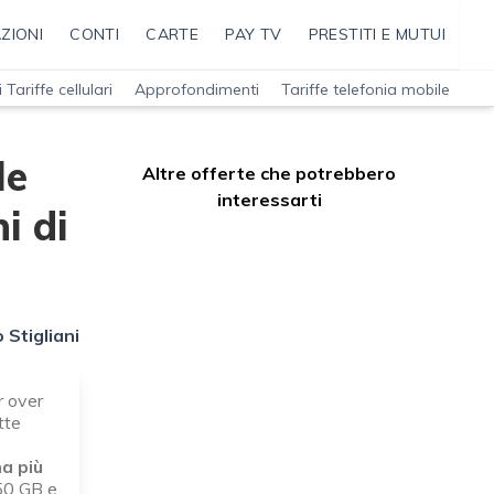
ZIONI
CONTI
CARTE
PAY TV
PRESTITI E MUTUI
 Tariffe cellulari
Approfondimenti
Tariffe telefonia mobile
le
Altre offerte che potrebbero
interessarti
i di
 Stigliani
r over
tte
ha più
50 GB e