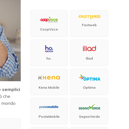
Fastweb
CoopVoce
ho.
Iliad
Kena Mobile
Optima
 semplici
tà che
el mondo
PosteMobile
SegnoVerde