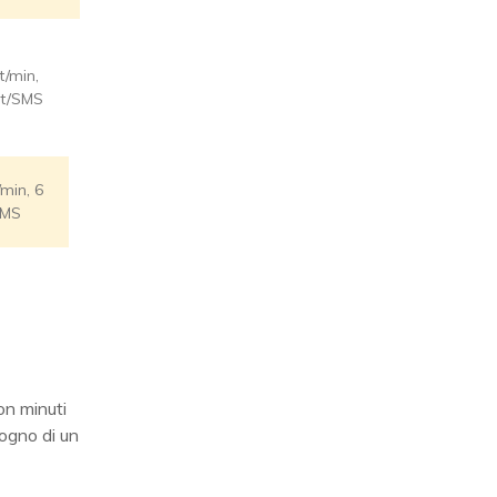
Senza
t/min,
scatto
nt/SMS
alla
risposta
/min, 6
SMS
on minuti
sogno di un