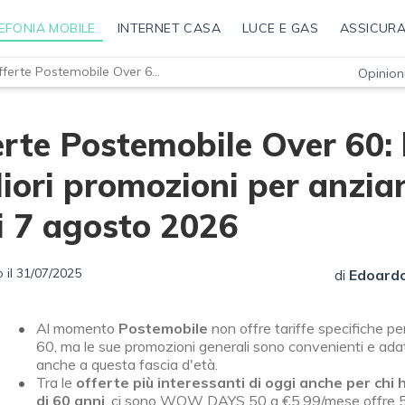
EFONIA MOBILE
INTERNET CASA
LUCE E GAS
ASSICURA
Offerte Postemobile Over 60: le migliori promozioni per anziani di oggi 7 agosto 2026
Opinioni
rte Postemobile Over 60: 
iori promozioni per anzian
i 7 agosto 2026
 il 31/07/2025
di
Edoardo
Al momento
Postemobile
non offre tariffe specifiche pe
60, ma le sue promozioni generali sono convenienti e ada
anche a questa fascia d'età.
Tra le
offerte più interessanti di oggi anche per chi 
di 60 anni
, ci sono WOW DAYS 50 a €5,99/mese offre 