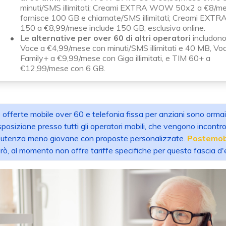
minuti/SMS illimitati; Creami EXTRA WOW 50x2 a €8/m
fornisce 100 GB e chiamate/SMS illimitati; Creami EX
150 a €8,99/mese include 150 GB, esclusiva online.
Le
alternative per over 60 di altri operatori
includono 
Voce a €4,99/mese con minuti/SMS illimitati e 40 MB, V
Family+ a €9,99/mese con Giga illimitati, e TIM 60+ a
€12,99/mese con 6 GB.
 offerte mobile over 60 e telefonia fissa per anziani sono ormai
sposizione presso tutti gli operatori mobili, che vengono incontr
l’utenza meno giovane con proposte personalizzate.
Postemob
rò, al momento non offre tariffe specifiche per questa fascia d'