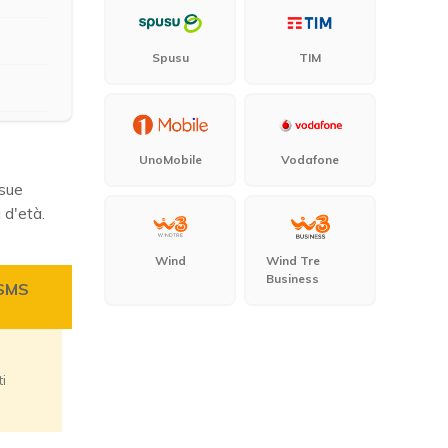
Spusu
TIM
UnoMobile
Vodafone
 sue
 d'età.
Wind
Wind Tre
Business
 SMS
Note
ti