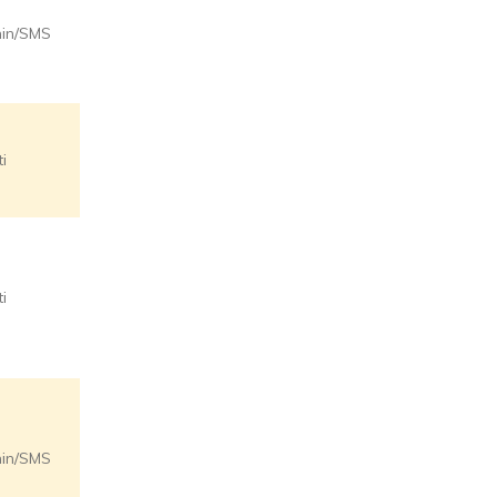
se usi
min/SMS
meno di
100GB
Esclusiva
ti
Ufficio
Postale
Costo
Carta
ti
Postepay
Evolution:
15€/anno
Esclusiva
da
min/SMS
Ufficio
Postale