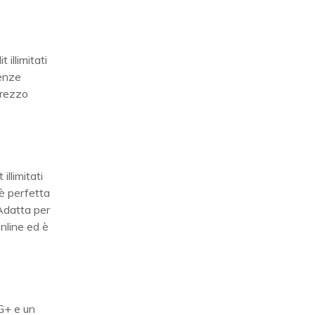
 illimitati
genze
prezzo
illimitati
è perfetta
 Adatta per
nline ed è
4G+ e un