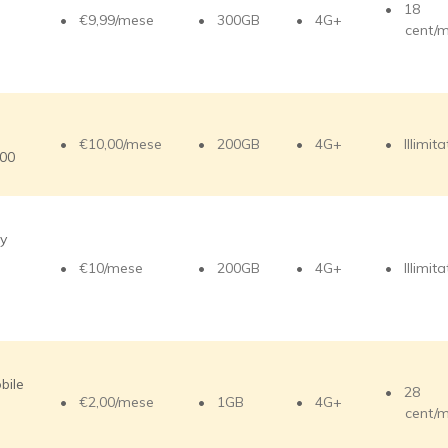
18
€9,99/mese
300GB
4G+
cent/
€10,00/mese
200GB
4G+
Illimita
00
y
€10/mese
200GB
4G+
Illimita
bile
28
€2,00/mese
1GB
4G+
cent/