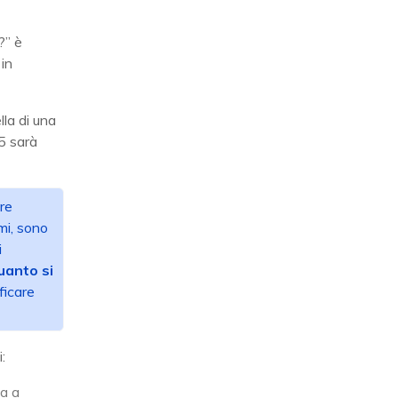
?” è
 in
lla di una
25 sarà
re
mi, sono
i
uanto si
ficare
:
ia a