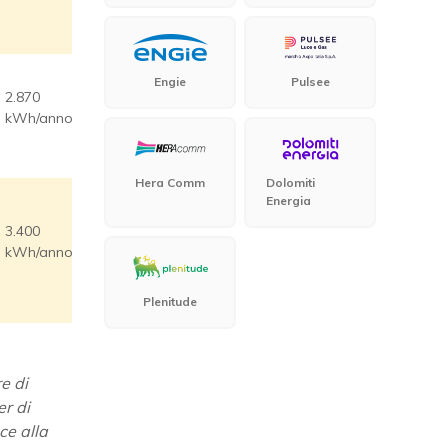
Engie
Pulsee
2.870
kWh/anno
Hera Comm
Dolomiti
Energia
3.400
kWh/anno
Plenitude
e di
er di
ce alla