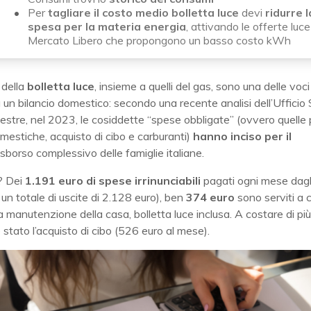
Per
tagliare il costo medio bolletta luce
devi
ridurre l
spesa per la materia energia
, attivando le offerte luce
Mercato Libero che propongono un basso costo kWh
 della
bolletta luce
, insieme a quelli del gas, sono una delle voci
un bilancio domestico: secondo una recente analisi dell’Ufficio S
stre, nel 2023, le cosiddette “spese obbligate” (ovvero quelle 
estiche, acquisto di cibo e carburanti)
hanno inciso per il
esborso complessivo delle famiglie italiane.
o? Dei
1.191 euro di spese
irrinunciabili
pagati ogni mese dagl
 un totale di uscite di 2.128 euro), ben
374 euro
sono serviti a c
la manutenzione della casa, bolletta luce inclusa. A costare di più
 stato l’acquisto di cibo (526 euro al mese).