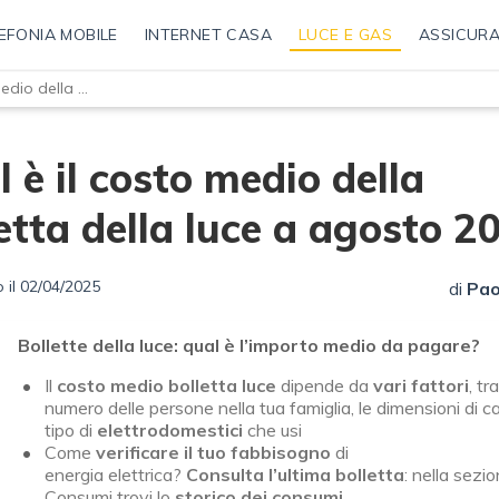
EFONIA MOBILE
INTERNET CASA
LUCE E GAS
ASSICURA
Qual è il costo medio della bolletta della luce a agosto 2026?
 è il costo medio della
etta della luce a agosto 2
 il 02/04/2025
di
Pao
Bollette della luce: qual è l’importo medio da pagare?
Il
costo medio bolletta luce
dipende da
vari fattori
, tra
numero delle persone nella tua famiglia, le dimensioni di ca
tipo di
elettrodomestici
che usi
Come
verificare il tuo fabbisogno
di
energia elettrica?
Consulta l’ultima bolletta
: nella sezi
Consumi trovi lo
storico dei consumi