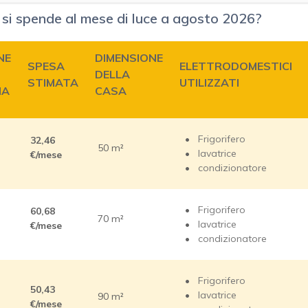
si spende al mese di luce a agosto 2026?
NE
DIMENSIONE
SPESA
ELETTRODOMESTICI
DELLA
STIMATA
UTILIZZATI
IA
CASA
Frigorifero
32,46
50 m²
lavatrice
€/mese
condizionatore
Frigorifero
60,68
70 m²
lavatrice
€/mese
condizionatore
Frigorifero
50,43
lavatrice
90 m²
€/mese