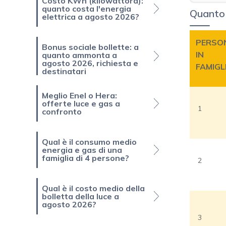
Costo KWh (kilowattora):
quanto costa l'energia
Quanto 
elettrica a agosto 2026?
PERSO
Bonus sociale bollette: a
IN
quanto ammonta a
agosto 2026, richiesta e
FAMIGL
destinatari
Meglio Enel o Hera:
offerte luce e gas a
1
confronto
Qual è il consumo medio
energia e gas di una
famiglia di 4 persone?
2
Qual è il costo medio della
bolletta della luce a
agosto 2026?
3