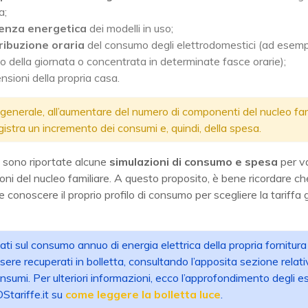
a;
ienza energetica
dei modelli in uso;
ribuzione oraria
del consumo degli elettrodomestici (ad esemp
co della giornata o concentrata in determinate fasce orarie);
nsioni della propria casa.
 generale, all’aumentare del numero di componenti del nucleo fami
gistra un incremento dei consumi e, quindi, della spesa.
sono riportate alcune
simulazioni di consumo e spesa
per va
ni del nucleo familiare. A questo proposito, è bene ricordare ch
 conoscere il proprio profilo di consumo per scegliere la tariffa 
dati sul consumo annuo di energia elettrica della propria fornitu
sere recuperati in bolletta, consultando l’apposita sezione relati
nsumi. Per ulteriori informazioni, ecco l’approfondimento degli es
Stariffe.it su
come leggere la bolletta luce
.