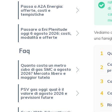
ra
Passa a A2A Energia:
di
offerte, costi e
ca
tempistiche
mo
Passare a Eni Plenitude
Vediamo a
oggi 6 agosto 2026: costi,
modalità e offerte
una famigl
Faq
1
Qu
Co
Quanto costa un metro
2
cubo di gas SMC a agosto
pr
2026? Mercato libero e
maggior tutela
3
Co
PSV gas oggi: qual è il
4
Co
valore di agosto 2026 e
previsioni future
5
Ri