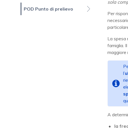
sola comp
POD Punto di prelievo
Per rispo
necessario
particolare
La spesa m
famiglia. 
maggiore r
P
l’
u
ri
el
sp
qu
A determin
la fre