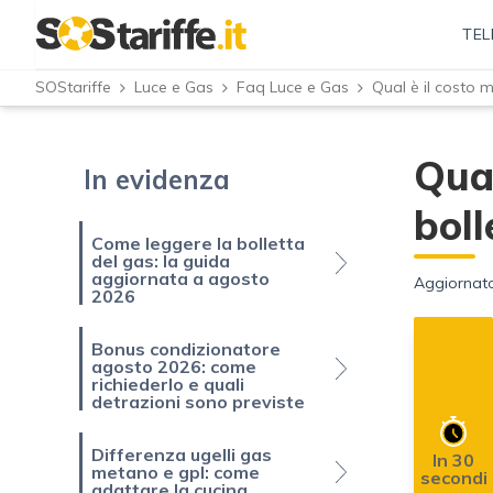
TEL
SOStariffe
Luce e Gas
Faq Luce e Gas
Qual
In evidenza
boll
Come leggere la bolletta
del gas: la guida
aggiornata a agosto
Aggiornato
2026
Bonus condizionatore
agosto 2026: come
richiederlo e quali
detrazioni sono previste
Differenza ugelli gas
In 30
metano e gpl: come
secondi
adattare la cucina