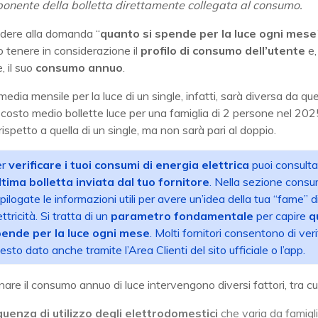
onente della bolletta direttamente collegata al consumo.
ndere alla domanda “
quanto si spende per la luce ogni mese
 tenere in considerazione il
profilo di consumo dell’utente
e,
, il suo
consumo
annuo
.
edia mensile per la luce di un single, infatti, sarà diversa da que
Il costo medio bollette luce per una famiglia di 2 persone nel 20
ispetto a quella di un single, ma non sarà pari al doppio.
er
verificare i tuoi consumi di energia elettrica
puoi consulta
ltima bolletta inviata dal tuo fornitore
. Nella sezione consu
epilogate le informazioni utili per avere un’idea della tua “fame” d
ettricità. Si tratta di un
parametro fondamentale
per capire
q
ende per la luce ogni mese
. Molti fornitori consentono di veri
esto dato anche tramite l’Area Clienti del sito ufficiale o l’app.
are il consumo annuo di luce intervengono diversi fattori, tra cui
quenza di utilizzo degli elettrodomestici
che varia da famigl