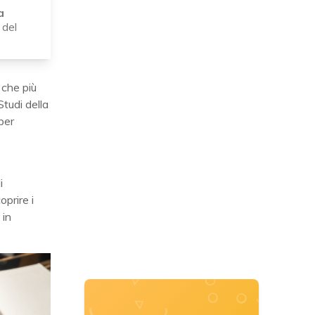
a
 del
 che più
tudi della
per
i
oprire i
 in