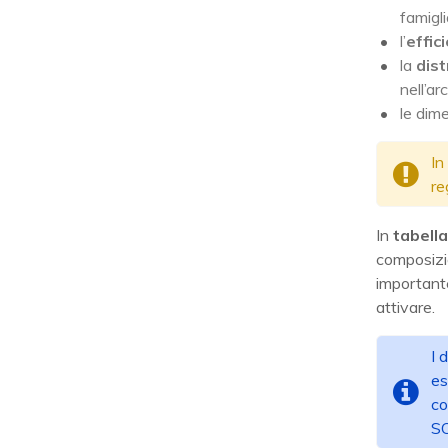
famigli
l’
effic
la
dist
nell’ar
le dime
In
re
In
tabella
composizio
importante
attivare.
I 
es
co
SO