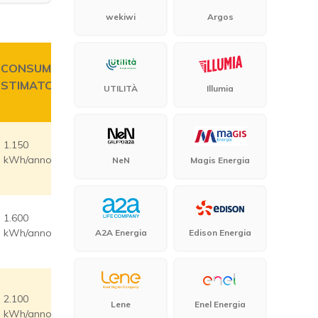
wekiwi
Argos
CONSUMO
STIMATO
UTILITÀ
Illumia
1.150
kWh/anno
NeN
Magis Energia
1.600
kWh/anno
A2A Energia
Edison Energia
2.100
Lene
Enel Energia
kWh/anno