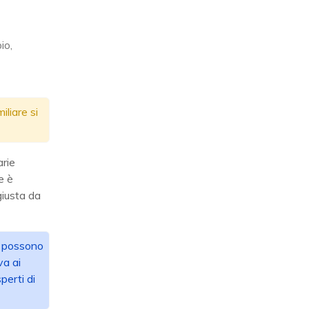
io,
liare si
rie
e è
giusta da
ra possono
va ai
perti di