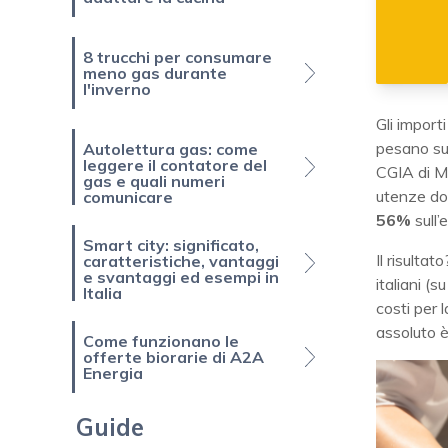
8 trucchi per consumare
meno gas durante
l'inverno
Gli importi
pesano su 
Autolettura gas: come
leggere il contatore del
CGIA di Me
gas e quali numeri
utenze dom
comunicare
56%
sull’
Smart city: significato,
Il risultat
caratteristiche, vantaggi
e svantaggi ed esempi in
italiani
(su
Italia
costi per 
assoluto è
Come funzionano le
offerte biorarie di A2A
Energia
Guide