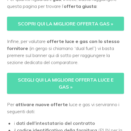
questa pagina per trovare l’
offerta giusta
:
SCOPRI QUI LA MIGLIORE OFFERTA GAS
»
Infine, per valutare
offerte luce e gas con lo stesso
fornitore
(in gergo si chiamano “dual fuel”) vi basta
premere sul banner qui di sotto per raggiungere la
sezione dedicata del comparatore.
SCEGLI QUI LA MIGLIORE OFFERTA LUCE E
GAS
»
Per
attivare
nuove
offerte
luce e gas vi serviranno i
seguenti dati:
i
dati dell’intestatario del contratto
il
codice identificativo della fornitura
(PUN per la