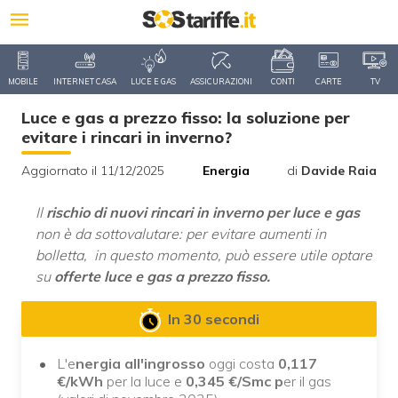
MOBILE
INTERNET CASA
LUCE E GAS
ASSICURAZIONI
CONTI
CARTE
TV
Luce e gas a prezzo fisso: la soluzione per
evitare i rincari in inverno?
Aggiornato il 11/12/2025
Energia
di
Davide Raia
Il
rischio di nuovi rincari in inverno per luce e gas
non è da sottovalutare: per evitare aumenti in
bolletta, in questo momento, può essere utile optare
su
offerte luce e gas a prezzo fisso.
In 30 secondi
L'e
nergia all'ingrosso
oggi costa
0,117
€/kWh
per la luce e
0,345 €/Smc p
er il gas