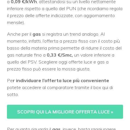
a
0,09 €/kWh
, attestandosi su un livello nettamente
inferiore rispetto a quello del PUN (che ricordiamo regola
il prezzo delle offerte indicizzate, con aggiornamento
mensile).
Anche per il
gas
si registra un trend analogo. Al
momento, infatti, l’offerta a prezzo fisso con il costo più
basso della materia prima permette di ridurre il costo del
gas naturale fino a
0,33 €/Smc,
un valore inferiore a
quello del PSV. Scegliere oggi offerte luce e gas a
prezzo fisso può essere la mossa giusta.
Pe
r individuare l’offerta luce più conveniente
potete accedere al comparatore tramite il box qui di
sotto.
SCOPRI QUI LA MIGLIORE OFFERTA LUCE
»
Per quanto riguarda il
gas
, invece, basta raggiungere