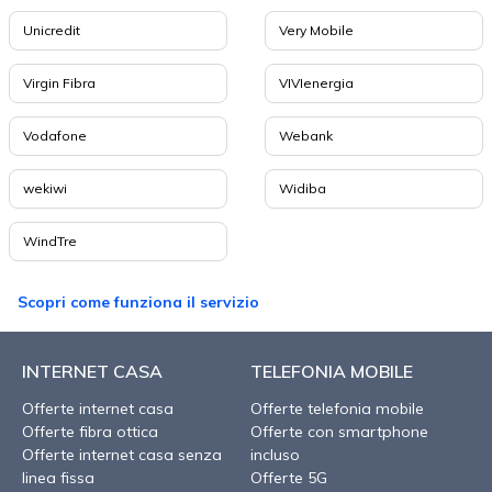
Unicredit
Very Mobile
Virgin Fibra
VIVIenergia
Vodafone
Webank
wekiwi
Widiba
WindTre
Scopri come funziona il servizio
INTERNET CASA
TELEFONIA MOBILE
Offerte internet casa
Offerte telefonia mobile
Offerte fibra ottica
Offerte con smartphone
Offerte internet casa senza
incluso
linea fissa
Offerte 5G