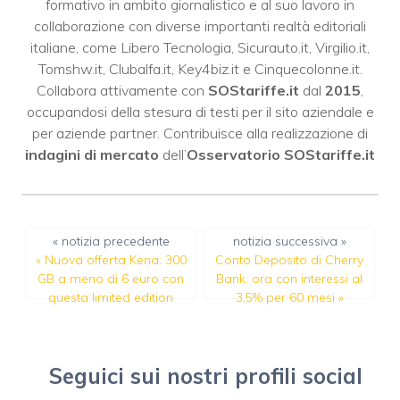
formativo in ambito giornalistico e al suo lavoro in
collaborazione con diverse importanti realtà editoriali
italiane, come
Libero Tecnologia
,
Sicurauto.it
,
Virgilio.it
,
Tomshw.it
,
Clubalfa.it
,
Key4biz.it
e
Cinquecolonne.it
.
Collabora attivamente con
SOStariffe.it
dal
2015
,
occupandosi della stesura di testi per il sito aziendale e
per aziende partner. Contribuisce alla realizzazione di
indagini di mercato
dell’
Osservatorio SOStariffe.it
« notizia precedente
notizia successiva »
«
Nuova offerta Kena: 300
Conto Deposito di Cherry
GB a meno di 6 euro con
Bank: ora con interessi al
questa limited edition
3,5% per 60 mesi
»
Seguici sui nostri profili social