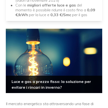
(valori di novembre 2025)
Con le
migliori offerte luce e gas
del
momento è possibile ridurre il costo fino a
0,09
€/kWh
per la luce e
0,33 €/Smc
per il gas
Luce e gas a prezzo fisso: la soluzione per
evitare i rincari in inverno?
Il mercato energetico sta attraversando una fase di