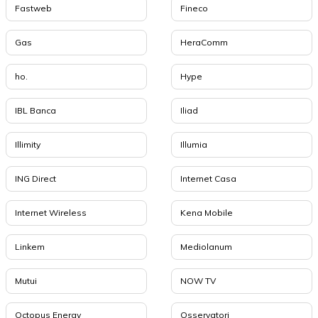
Fastweb
Fineco
Gas
HeraComm
ho.
Hype
IBL Banca
Iliad
Illimity
Illumia
ING Direct
Internet Casa
Internet Wireless
Kena Mobile
Linkem
Mediolanum
Mutui
NOW TV
Octopus Energy
Osservatori