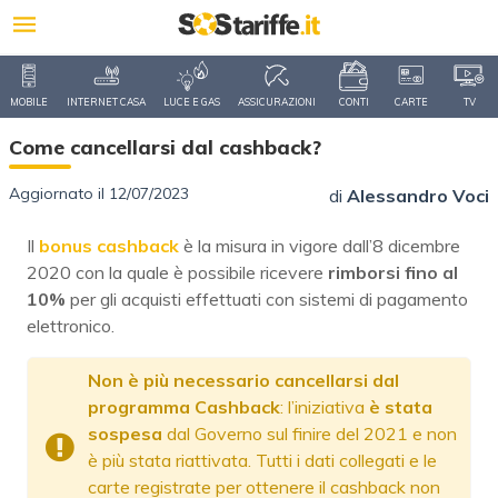
MOBILE
INTERNET CASA
LUCE E GAS
ASSICURAZIONI
CONTI
CARTE
TV
Come cancellarsi dal cashback?
Aggiornato il 12/07/2023
di
Alessandro Voci
Il
bonus cashback
è la misura in vigore dall’8 dicembre
2020 con la quale è possibile ricevere
rimborsi fino al
10%
per gli acquisti effettuati con sistemi di pagamento
elettronico.
Non è più necessario cancellarsi dal
programma Cashback
: l’iniziativa
è stata
sospesa
dal Governo sul finire del 2021 e non
è più stata riattivata. Tutti i dati collegati e le
carte registrate per ottenere il cashback non