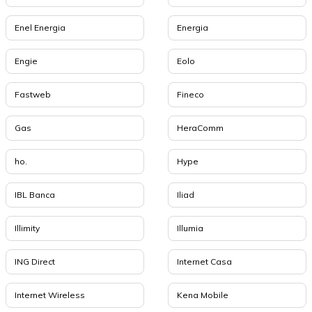
Enel Energia
Energia
Engie
Eolo
Fastweb
Fineco
Gas
HeraComm
ho.
Hype
IBL Banca
Iliad
Illimity
Illumia
ING Direct
Internet Casa
Internet Wireless
Kena Mobile