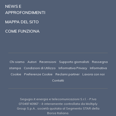
NEWS E
APPROFONDIMENTI
MAPPA DEL SITO
COME FUNZIONA
Chi siamo
Autori
Recensioni
Supporto giornalisti
Rassegna
stampa
Condizioni di Utilizzo
Informativa Privacy
Informativa
Cookie
Preferenze Cookie
Reclami partner
Lavora con noi
Contatti
Segugio.it energia e telecomunicazioni S.r.l.
- P.Iva
07049740967 -
è interamente controllata da Moltiply
Group S.p.A., società quotata al Segmento STAR della
Borsa Italiana.