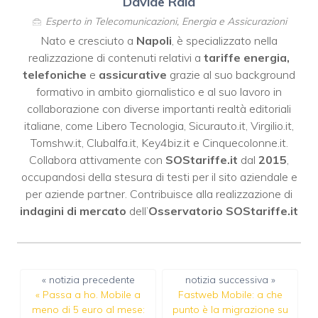
Davide Raia
Esperto in Telecomunicazioni, Energia e Assicurazioni
Nato e cresciuto a
Napoli
, è specializzato nella
realizzazione di contenuti relativi a
tariffe energia,
telefoniche
e
assicurative
grazie al suo background
formativo in ambito giornalistico e al suo lavoro in
collaborazione con diverse importanti realtà editoriali
italiane, come
Libero Tecnologia
,
Sicurauto.it
,
Virgilio.it
,
Tomshw.it
,
Clubalfa.it
,
Key4biz.it
e
Cinquecolonne.it
.
Collabora attivamente con
SOStariffe.it
dal
2015
,
occupandosi della stesura di testi per il sito aziendale e
per aziende partner. Contribuisce alla realizzazione di
indagini di mercato
dell’
Osservatorio SOStariffe.it
« notizia precedente
notizia successiva »
«
Passa a ho. Mobile a
Fastweb Mobile: a che
meno di 5 euro al mese:
punto è la migrazione su