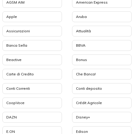
AGSM AIM
American Express
Apple
Aruba
Assicurazioni
Attualità
Banca Sella
BBVA
Beactive
Bonus
Carte di Credito
Che Banca!
Conti Correnti
Conti deposito
CoopVoce
Crédit Agricole
DAZN
Disney+
E.ON
Edison