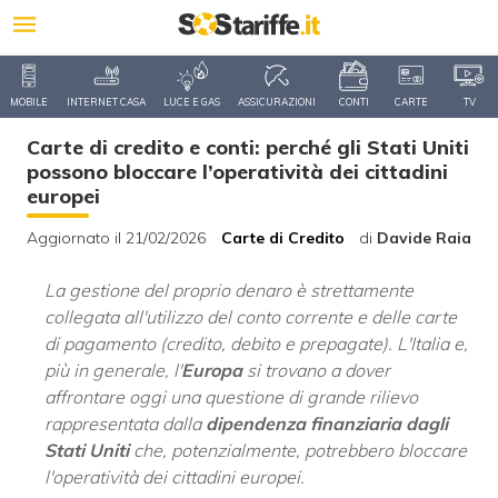
MOBILE
INTERNET CASA
LUCE E GAS
ASSICURAZIONI
CONTI
CARTE
TV
Carte di credito e conti: perché gli Stati Uniti
possono bloccare l’operatività dei cittadini
europei
Aggiornato il 21/02/2026
Carte di Credito
di
Davide Raia
La gestione del proprio denaro è strettamente
collegata all'utilizzo del conto corrente e delle carte
di pagamento (credito, debito e prepagate). L'Italia e,
più in generale, l'
Europa
si trovano a dover
affrontare oggi una questione di grande rilievo
rappresentata dalla
dipendenza finanziaria dagli
Stati Uniti
che, potenzialmente, potrebbero bloccare
l'operatività dei cittadini europei.