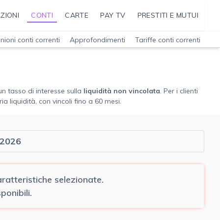
ZIONI
CONTI
CARTE
PAY TV
PRESTITI E MUTUI
nioni conti correnti
Approfondimenti
Tariffe conti correnti
un tasso di interesse sulla
liquidità non vincolata
. Per i clienti
liquidità, con vincoli fino a 60 mesi.
 2026
atteristiche selezionate.
onibili.