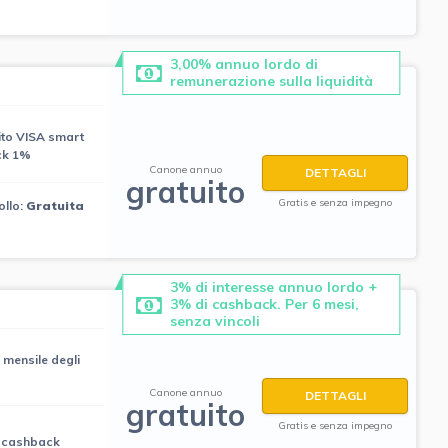
3,00% annuo lordo di
remunerazione sulla liquidità
ito VISA smart
ck 1%
Canone annuo
DETTAGLI
gratuito
Gratis e senza impegno
ollo:
Gratuita
3% di interesse annuo lordo +
3% di cashback. Per 6 mesi,
senza vincoli
 mensile degli
Canone annuo
DETTAGLI
gratuito
Gratis e senza impegno
i cashback