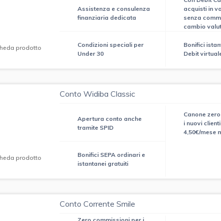
Assistenza e consulenza
acquisti in v
finanziaria dedicata
senza commi
cambio valu
Condizioni speciali per
Bonifici ista
heda prodotto
Under 30
Debit virtuale
Conto Widiba Classic
Canone zero
Apertura conto anche
i nuovi clienti
tramite SPID
4,50€/mese 
Bonifici SEPA ordinari e
heda prodotto
istantanei gratuiti
Conto Corrente Smile
Zero commissioni per i