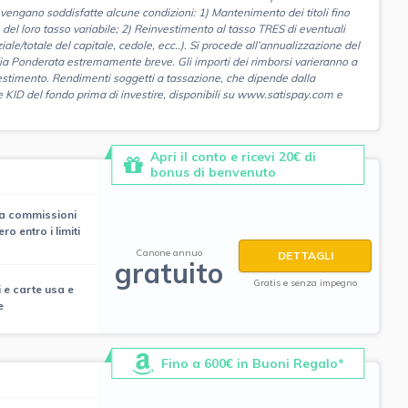
e vengano soddisfatte alcune condizioni: 1) Mantenimento dei titoli fino
ne del loro tasso variabile; 2) Reinvestimento al tasso TRES di eventuali
ziale/totale del capitale, cedole, ecc..). Si procede all’annualizzazione del
dia Ponderata estremamente breve. Gli importi dei rimborsi varieranno a
estimento. Rendimenti soggetti a tassazione, che dipende dalla
e KID del fondo prima di investire, disponibili su www.satispay.com e
Apri il conto e ricevi 20€ di
bonus di benvenuto
za commissioni
ro entro i limiti
Canone annuo
DETTAGLI
gratuito
Gratis e senza impegno
i e carte usa e
e
Fino a 600€ in Buoni Regalo*