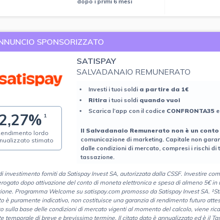
dopo i primi 6 mesi
NNUNCIO SPONSORIZZATO
SATISPAY
SALVADANAIO REMUNERATO
Investi i tuoi soldi
a partire da 1€
Ritira
i tuoi soldi
quando vuoi
Scarica l’app con il codice
CONFRONTA35
e
2,27%
1
ll Salvadanaio Remunerato non è un conto
endimento lordo
comunicazione di marketing. Capitale non garant
nualizzato stimato
dalle condizioni di mercato, compresi i rischi di 
tassazione.
di investimento forniti da Satispay Invest SA, autorizzata dalla CSSF. Investire com
rogato dopo attivazione del conto di moneta elettronica e spesa di almeno 5€ in u
azione. Programma Welcome su satispay.com promosso da Satispay Invest SA. ¹Stima
to è puramente indicativo, non costituisce una garanzia di rendimento futuro att
to sulla base delle condizioni di mercato vigenti al momento del calcolo, viene ric
te temporale di breve e brevissimo termine. Il citato dato è annualizzato ed è il