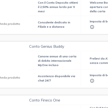
Con il Conto Deposito ottieni
Welcome Bon
il 2,50% annuo lordo per 9
apertura cont
mesi
della carta
Imposta di b
Consulente dedicato in
heda prodotto
Filiale e a distanza
Conto Genius Buddy
Canone annuo di una carta
Prelievi da 
di debito internazionale
senza commi
MyOne incluso
Imposta di b
Assistenza disponibile via
heda prodotto
chat 24/7
Conto Fineco One
Con Debit Ca