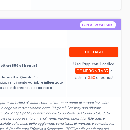
FONDO MONETARIO
DETTAGLI
Usa l'app con il codice
 ottieni
35€ di bonus!
CONFRONTA35
e
ottieni
35€
di bonus!
 deposito.
Questa è una
ito, rendimento variabile influenzato
tasso e di credito, e soggetto a
porta variazioni di
valore, potresti ottenere meno di quanto investito.
n negozio convenzionato entro 30 giorni. Satispay può rifiutare
to al 15/06/2026, al netto del costo puntuale del fondo a tale data.
eso e non rappresenta un rendimento minimo garantito. Tale dato è
alcolato sulla base delle aggiornate cond izioni di mercato e considera un
 Tasso di Rendimento Effettivo a Scadenza – TRES medio ponderato dei