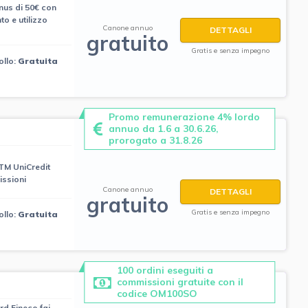
us di 50€ con
o e utilizzo
Canone annuo
DETTAGLI
gratuito
Gratis e senza impegno
ollo:
Gratuita
Promo remunerazione 4% lordo
annuo da 1.6 a 30.6.26,
prorogato a 31.8.26
ATM UniCredit
ssioni
Canone annuo
DETTAGLI
gratuito
Gratis e senza impegno
ollo:
Gratuita
100 ordini eseguiti a
commissioni gratuite con il
codice OM100SO
rd Fineco fai