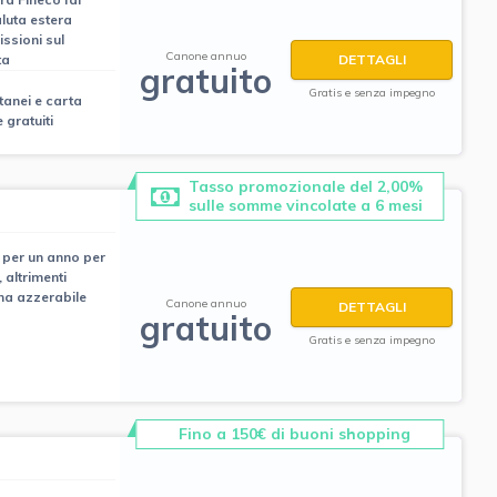
aluta estera
ssioni sul
Canone annuo
ta
DETTAGLI
gratuito
Gratis e senza impegno
ntanei e carta
 gratuiti
Tasso promozionale del 2,00%
sulle somme vincolate a 6 mesi
 per un anno per
, altrimenti
ma azzerabile
Canone annuo
DETTAGLI
gratuito
Gratis e senza impegno
Fino a 150€ di buoni shopping