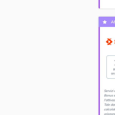
A
R
an
Servizi 
Bonus e
l'attiv
Tale da
calcola
orizzon