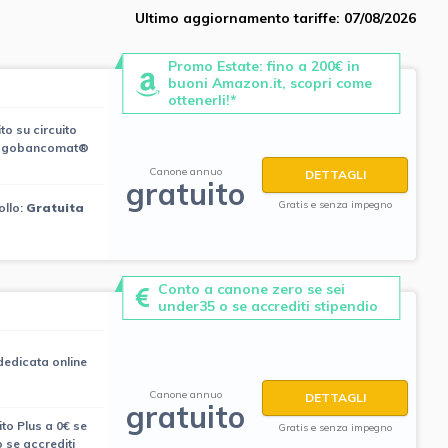
Ultimo aggiornamento tariffe: 07/08/2026
Promo Estate: fino a 200€ in
buoni Amazon.it, scopri come
ottenerli!*
to su circuito
Pagobancomat®
Canone annuo
DETTAGLI
gratuito
Gratis e senza impegno
ollo:
Gratuita
Conto a canone zero se sei
under35 o se accrediti stipendio
edicata online
Canone annuo
DETTAGLI
gratuito
ito Plus a 0€ se
Gratis e senza impegno
 se accrediti