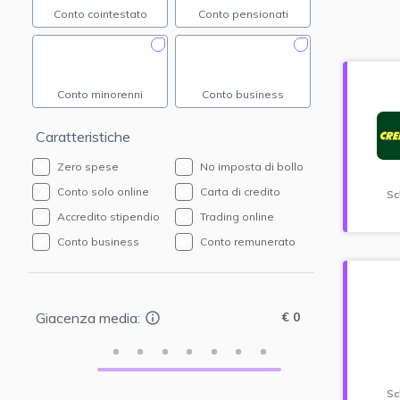
Conto cointestato
Conto pensionati
Conto minorenni
Conto business
Caratteristiche
Zero spese
No imposta di bollo
Conto solo online
Carta di credito
Sc
Accredito stipendio
Trading online
Conto business
Conto remunerato
€ 0
Giacenza media:
Sc