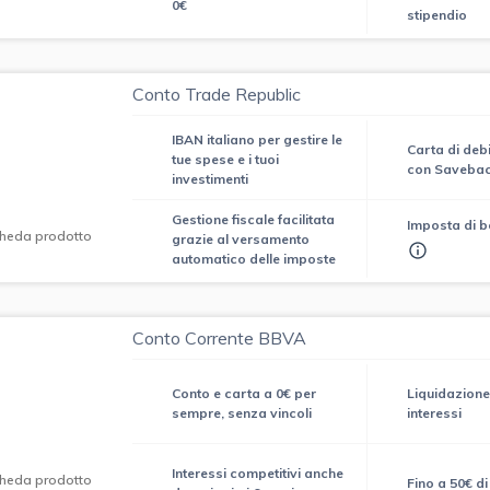
0€
stipendio
Conto Trade Republic
IBAN italiano per gestire le
Carta di deb
tue spese e i tuoi
con Saveba
investimenti
Gestione fiscale facilitata
Imposta di b
heda prodotto
grazie al versamento
automatico delle imposte
Conto Corrente BBVA
Conto e carta a 0€ per
Liquidazione
sempre, senza vincoli
interessi
Interessi competitivi anche
heda prodotto
Fino a 50€ d