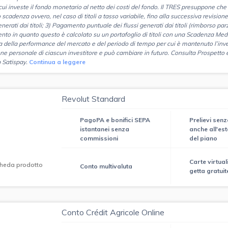
n cui investe il fondo monetario al netto dei costi del fondo. Il TRES presuppone ch
o scadenza ovvero, nel caso di titoli a tasso variabile, fino alla successiva revisio
enerati dai titoli; 3) Pagamento puntuale dei flussi generati dai titoli (rimborso par
nto in quanto questo è calcolato su un portafoglio di titoli con una Scadenza Me
 della performance del mercato e del periodo di tempo per cui è mantenuto l’inv
one personale di ciascun investitore e può cambiare in futuro. Consulta Prospetto 
 Satispay.
Continua a leggere
Revolut Standard
PagoPA e bonifici SEPA
Prelievi sen
istantanei senza
anche all'este
commissioni
del piano
Carte virtual
heda prodotto
Conto multivaluta
getta gratuit
Conto Crédit Agricole Online