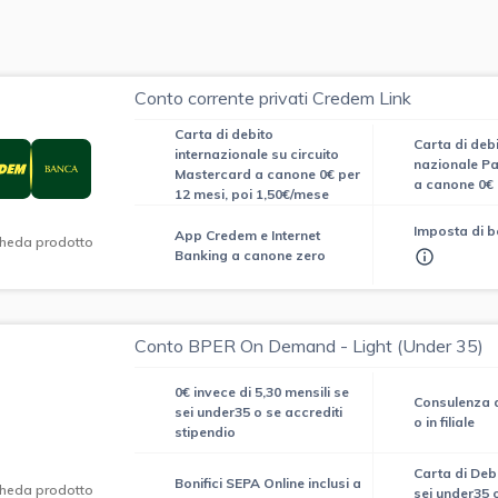
Conto corrente privati Credem Link
Carta di debito
Carta di debi
internazionale su circuito
nazionale 
Mastercard a canone 0€ per
a canone 0€
12 mesi, poi 1,50€/mese
Imposta di b
App Credem e Internet
heda prodotto
Banking a canone zero
Conto BPER On Demand - Light (Under 35)
0€ invece di 5,30 mensili se
Consulenza d
sei under35 o se accrediti
o in filiale
stipendio
Carta di Deb
Bonifici SEPA Online inclusi a
heda prodotto
sei under35 o