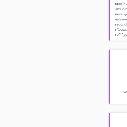
titoli i
alla lor
flussi g
rendime
seconda
situazi
sull’App
Sc