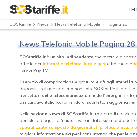
TEL
SOStariffe
News
News Telefonia Mobile
Pagina 28
News Telefonia Mobile Pagina 28
SOStariffe.it
è un
sito indipendente
che mette a disposizio
offerte per
Internet e telefono
,
luce e gas
, oltre che per
t
servizi Pay TV.
Il servizio di comparazione è gratuito
e dà agli utenti la p
disponibili sul mercato, ma non solo. SOStariffe.it infatti è
nei settori delle telecomunicazioni e dell’energia
. Il sit
assicurativo italiano, fornendo ai suoi lettori aggiornament
Nella
sezione News di SOStariffe.it
trovi quindi notizie d’a
portale, ad oggi il più autorevole in Italia sul mondo delle t
specializzato composto da giornalisti professionisti, b
migliore informazione sia per i consumatori che per le azi