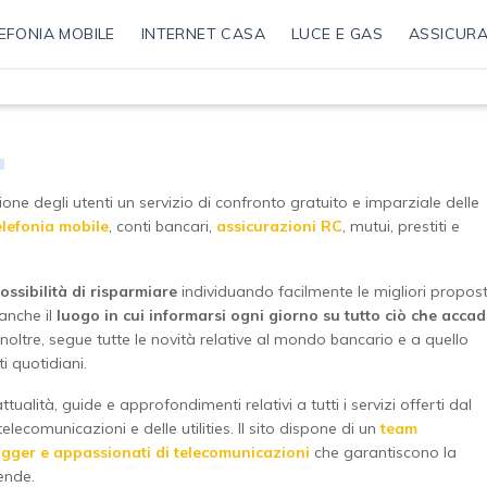
EFONIA MOBILE
INTERNET CASA
LUCE E GAS
ASSICURA
ne degli utenti un servizio di confronto gratuito e imparziale delle
elefonia mobile
, conti bancari,
assicurazioni RC
, mutui, prestiti e
ossibilità di risparmiare
individuando facilmente le migliori propos
 anche il
luogo in cui informarsi ogni giorno su tutto ciò che acca
o, inoltre, segue tutte le novità relative al mondo bancario e a quello
i quotidiani.
ttualità, guide e approfondimenti relativi a tutti i servizi offerti dal
elecomunicazioni e delle utilities. Il sito dispone di un
team
logger e appassionati di telecomunicazioni
che garantiscono la
ende.