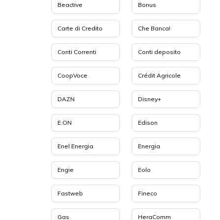
Beactive
Bonus
Carte di Credito
Che Banca!
Conti Correnti
Conti deposito
CoopVoce
Crédit Agricole
DAZN
Disney+
E.ON
Edison
Enel Energia
Energia
Engie
Eolo
Fastweb
Fineco
Gas
HeraComm