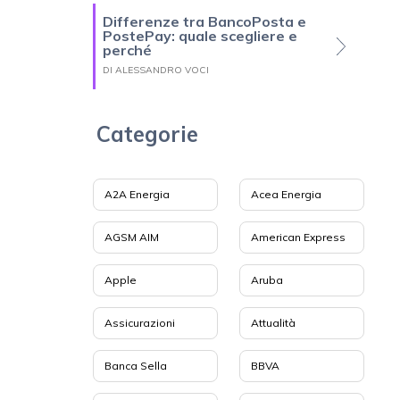
Differenze tra BancoPosta e
PostePay: quale scegliere e
perché
DI ALESSANDRO VOCI
Categorie
A2A Energia
Acea Energia
AGSM AIM
American Express
Apple
Aruba
Assicurazioni
Attualità
Banca Sella
BBVA