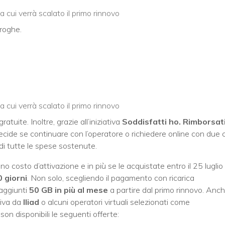
 cui verrà scalato il primo rinnovo
oroghe.
 cui verrà scalato il primo rinnovo
tuite. Inoltre, grazie all’iniziativa
Soddisfatti ho. Rimborsat
cide se continuare con l’operatore o richiedere online con due c
 di tutte le spese sostenute.
 costo d’attivazione e in più se le acquistate entro il 25 luglio
 giorni
. Non solo, scegliendo il pagamento con ricarica
aggiunti
50 GB in più al mese
a partire dal primo rinnovo. Anc
riva da
Iliad
o alcuni operatori virtuali selezionati come
 son disponibili le seguenti offerte: