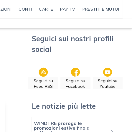
ZIONI
CONTI
CARTE
PAY TV
PRESTITI E MUTUI
Seguici sui nostri profili
social
Seguici su
Seguici su
Seguici su
Feed RSS
Facebook
Youtube
Le notizie più lette
WINDTRE proroga le
promozioni estive fino a