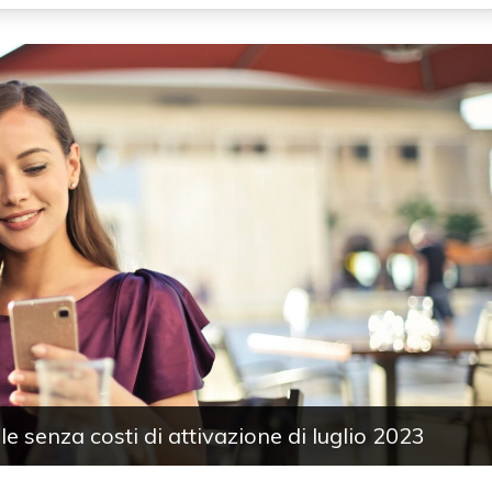
le senza costi di attivazione di luglio 2023