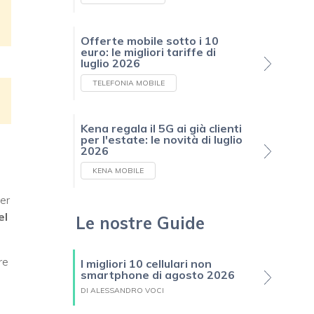
Offerte mobile sotto i 10
euro: le migliori tariffe di
luglio 2026
TELEFONIA MOBILE
Kena regala il 5G ai già clienti
per l'estate: le novità di luglio
2026
KENA MOBILE
per
el
Le nostre Guide
re
I migliori 10 cellulari non
smartphone di agosto 2026
DI ALESSANDRO VOCI