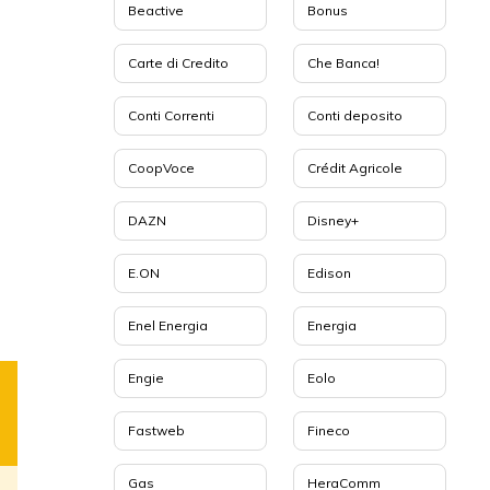
Beactive
Bonus
Carte di Credito
Che Banca!
Conti Correnti
Conti deposito
CoopVoce
Crédit Agricole
DAZN
Disney+
E.ON
Edison
Enel Energia
Energia
Engie
Eolo
Fastweb
Fineco
Gas
HeraComm