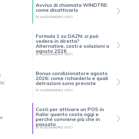
Avviso di chiamata WINDTRE:
come disattivarlo
DI ALESSANDRO VOCI
Formula 1 su DAZN: si può
vedere in diretta?
Alternative, costi e soluzioni a
agosto 2026
DI ALESSANDRO VOCI
Bonus condizionatore agosto
i
2026: come richiederlo e quali
lic
detrazioni sono previste
DI ALESSANDRO VOCI
Costi per attivare un POS in
Italia: quanto costa oggi e
he
perché conviene più che in
passato
DI ALESSANDRO VOCI