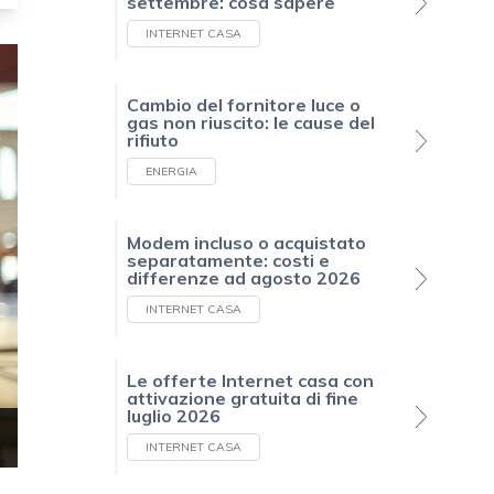
settembre: cosa sapere
INTERNET CASA
Cambio del fornitore luce o
gas non riuscito: le cause del
rifiuto
ENERGIA
Modem incluso o acquistato
separatamente: costi e
differenze ad agosto 2026
INTERNET CASA
Le offerte Internet casa con
attivazione gratuita di fine
luglio 2026
INTERNET CASA