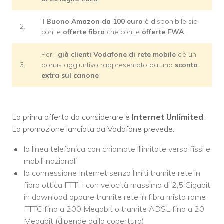
Il
Buono Amazon da 100 euro
è disponibile sia
2.
con le
offerte fibra
che con le
offerte FWA
Per i
già clienti Vodafone di rete mobile
c’è un
3.
bonus aggiuntivo rappresentato da uno
sconto
extra sul canone
La prima offerta da considerare è
Internet Unlimited
.
La promozione lanciata da Vodafone prevede:
la linea telefonica con chiamate illimitate verso fissi e
mobili nazionali
la connessione Internet senza limiti tramite rete in
fibra ottica FTTH con velocità massima di 2,5 Gigabit
in download oppure tramite rete in fibra mista rame
FTTC fino a 200 Megabit o tramite ADSL fino a 20
Megabit (dipende dalla copertura)