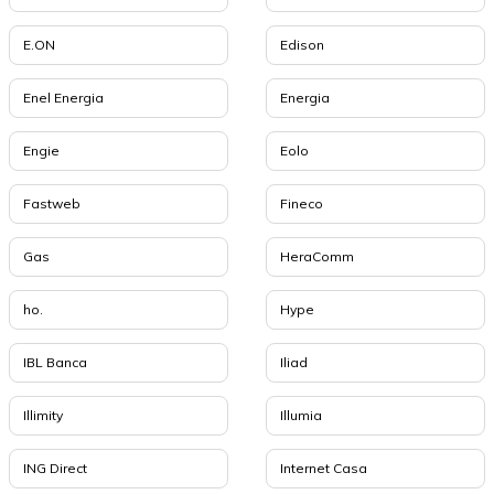
E.ON
Edison
Enel Energia
Energia
Engie
Eolo
Fastweb
Fineco
Gas
HeraComm
ho.
Hype
IBL Banca
Iliad
Illimity
Illumia
ING Direct
Internet Casa