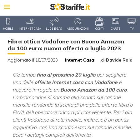
MOBILE
INTERNET CASA
LUCE E GAS
ASSICURAZIONI
CONTI
CARTE
TV
Fibra ottica Vodafone con Buono Amazon
da 100 euro: nuova offerta a luglio 2023
Aggiornato il 18/07/2023
Internet Casa
di
Davide Raia
C'è tempo
fino al prossimo 20 luglio
per scegliere
una delle
offerte Internet casa con Vodafone
e
ricevere in regalo un
Buono Amazon da 100 euro
.
La promozione si somma allo sconto sul canone
mensile rendendo la scelta di una delle offerte fibra o
FWA dell'operatore ancora più conveniente. Per i già
clienti Vodafone di rete mobile, inoltre, c'è un bonus
aggiuntivo, con uno sconto extra sul canone mensile.
Ecco i dettagli completi dell'offerta.