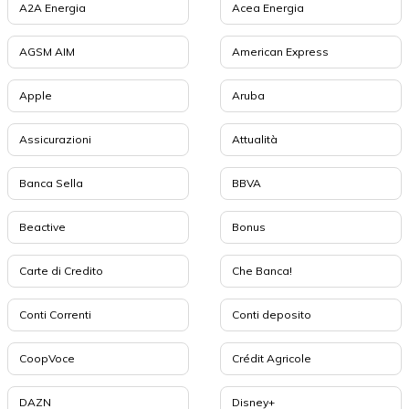
A2A Energia
Acea Energia
AGSM AIM
American Express
Apple
Aruba
Assicurazioni
Attualità
Banca Sella
BBVA
Beactive
Bonus
Carte di Credito
Che Banca!
Conti Correnti
Conti deposito
CoopVoce
Crédit Agricole
DAZN
Disney+