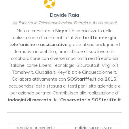
Davide Raia
Esperto in Telecomunicazioni, Energia e Assicurazioni
Nato e cresciuto a
Napoli
, è specializzato nella
realizzazione di contenuti relativi a
tariffe energia,
telefoniche
e
assicurative
grazie al suo background
formativo in ambito giornalistico e al suo lavoro in
collaborazione con diverse importanti realtà editoriali
italiane, come
Libero Tecnologia
,
Sicurauto.it
,
Virgilio.it
,
Tomshw.it
,
Clubalfa.it
,
Key4biz.it
e
Cinquecolonne.it
.
Collabora attivamente con
SOStariffe.it
dal
2015
,
occupandosi della stesura di testi per il sito aziendale e
per aziende partner. Contribuisce alla realizzazione di
indagini di mercato
dell’
Osservatorio SOStariffe.it
« notizia precedente
notizia successiva »