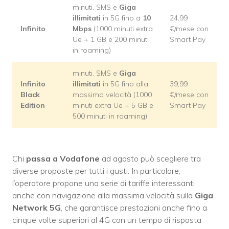
minuti, SMS e
Giga
illimitati
in 5G fino a
10
24,99
Infinito
Mbps
(1000 minuti extra
€/mese con
Ue + 1 GB e 200 minuti
Smart Pay
in roaming)
minuti, SMS e
Giga
Infinito
illimitati
in 5G fino alla
39,99
Black
massima velocità (1000
€/mese con
Edition
minuti extra Ue + 5 GB e
Smart Pay
500 minuti in roaming)
Chi
passa a Vodafone
ad agosto può scegliere tra
diverse proposte per tutti i gusti. In particolare,
l’operatore propone una serie di tariffe interessanti
anche con navigazione alla massima velocità sulla
Giga
Network 5G
, che garantisce prestazioni anche fino a
cinque volte superiori al 4G con un tempo di risposta