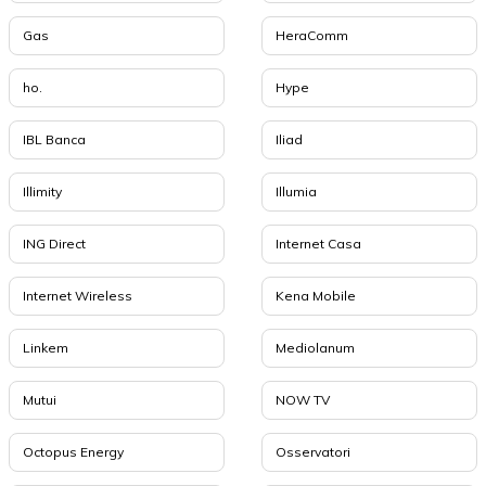
Gas
HeraComm
ho.
Hype
IBL Banca
Iliad
Illimity
Illumia
ING Direct
Internet Casa
Internet Wireless
Kena Mobile
Linkem
Mediolanum
Mutui
NOW TV
Octopus Energy
Osservatori