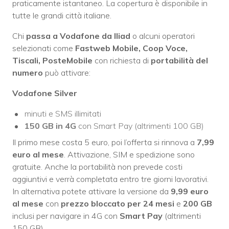
praticamente istantaneo. La copertura è disponibile in
tutte le grandi città italiane.
Chi
passa a Vodafone da Iliad
o alcuni operatori
selezionati come
Fastweb Mobile, Coop Voce,
Tiscali, PosteMobile
con richiesta di
portabilità del
numero
può attivare:
Vodafone Silver
minuti e SMS illimitati
150 GB in 4G
con Smart Pay (altrimenti 100 GB)
Il primo mese costa 5 euro, poi l’offerta si rinnova a
7,99
euro al mese
. Attivazione, SIM e spedizione sono
gratuite. Anche la portabilità non prevede costi
aggiuntivi e verrà completata entro tre giorni lavorativi.
In alternativa potete attivare la versione da
9,99 euro
al mese
con
prezzo bloccato per 24 mesi
e
200 GB
inclusi per navigare in 4G con
Smart Pay
(altrimenti
150 GB).