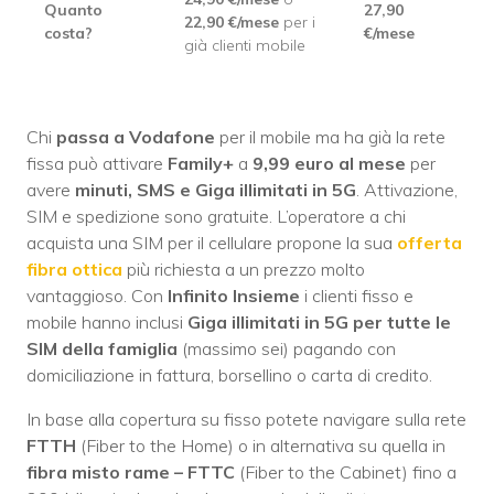
Quanto
27,90
22,90 €/mese
per i
costa?
€/mese
già clienti mobile
Chi
passa a Vodafone
per il mobile ma ha già la rete
fissa può attivare
Family+
a
9,99 euro al mese
per
avere
minuti, SMS e Giga illimitati in 5G
. Attivazione,
SIM e spedizione sono gratuite. L’operatore a chi
acquista una SIM per il cellulare propone la sua
offerta
fibra ottica
più richiesta a un prezzo molto
vantaggioso. Con
Infinito Insieme
i clienti fisso e
mobile hanno inclusi
Giga illimitati in 5G per tutte le
SIM della famiglia
(massimo sei) pagando con
domiciliazione in fattura, borsellino o carta di credito.
In base alla copertura su fisso potete navigare sulla rete
FTTH
(Fiber to the Home) o in alternativa su quella in
fibra misto rame – FTTC
(Fiber to the Cabinet) fino a