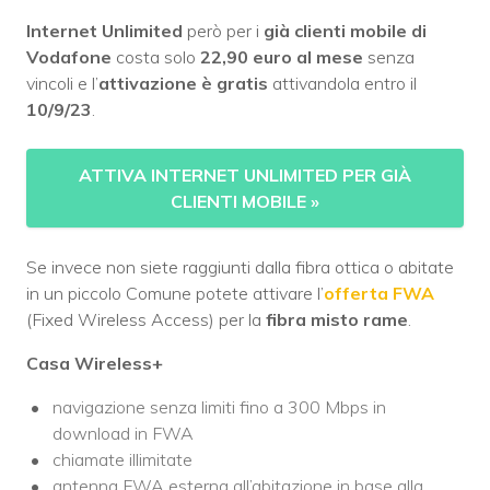
Internet Unlimited
però per i
già clienti mobile di
Vodafone
costa solo
22,90 euro al mese
senza
vincoli e l’
attivazione è gratis
attivandola entro il
10/9/23
.
ATTIVA INTERNET UNLIMITED PER GIÀ
CLIENTI MOBILE
»
Se invece non siete raggiunti dalla fibra ottica o abitate
in un piccolo Comune potete attivare l’
offerta FWA
(Fixed Wireless Access) per la
fibra misto rame
.
Casa Wireless+
navigazione senza limiti fino a 300 Mbps in
download in FWA
chiamate illimitate
antenna FWA esterna all’abitazione in base alla