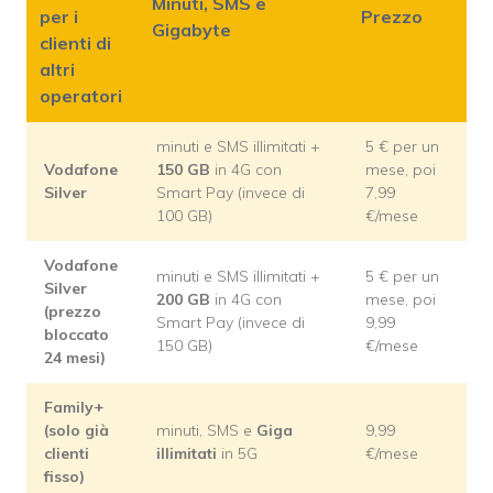
Minuti, SMS e
per i
Prezzo
Gigabyte
clienti di
altri
operatori
minuti e SMS illimitati +
5 € per un
Vodafone
150 GB
in 4G con
mese, poi
Silver
Smart Pay (invece di
7,99
100 GB)
€/mese
Vodafone
minuti e SMS illimitati +
5 € per un
Silver
200 GB
in 4G con
mese, poi
(prezzo
Smart Pay (invece di
9,99
bloccato
150 GB)
€/mese
24 mesi)
Family+
(solo già
minuti, SMS e
Giga
9,99
clienti
illimitati
in 5G
€/mese
fisso)