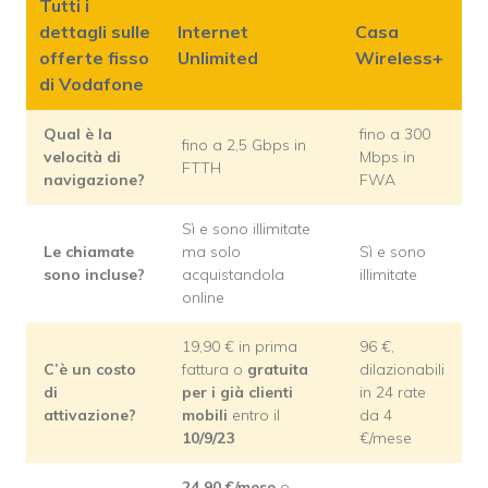
Tutti i
dettagli sulle
Internet
Casa
offerte fisso
Unlimited
Wireless+
di Vodafone
Qual è la
fino a 300
fino a 2,5 Gbps in
velocità di
Mbps in
FTTH
navigazione?
FWA
Sì e sono illimitate
Le chiamate
ma solo
Sì e sono
sono incluse?
acquistandola
illimitate
online
19,90 € in prima
96 €,
C’è un costo
fattura o
gratuita
dilazionabili
di
per i già clienti
in 24 rate
attivazione?
mobili
entro il
da 4
10/9/23
€/mese
24,90 €/mese
o