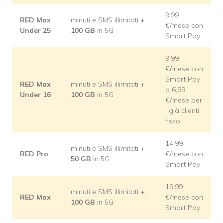
9,99
RED Max
minuti e SMS illimitati +
€/mese con
Under 25
100
GB
in 5G
Smart Pay
9,99
€/mese con
Smart Pay
RED Max
minuti e SMS illimitati +
o 6,99
Under 16
100 GB
in 5G
€/mese per
i già clienti
fisso
14,99
minuti e SMS illimitati +
RED Pro
€/mese con
50 GB
in 5G
Smart Pay
19,99
minuti e SMS illimitati +
RED Max
€/mese con
100 GB
in 5G
Smart Pay