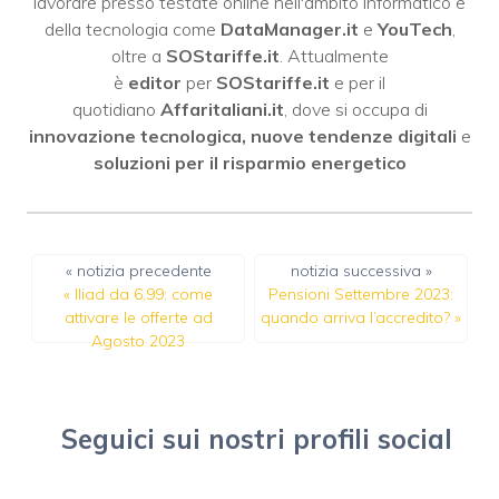
lavorare presso testate online nell'ambito informatico e
della tecnologia come
DataManager.it
e
YouTech
,
oltre a
SOStariffe.it
. Attualmente
è
editor
per
SOStariffe.it
e per il
quotidiano
Affaritaliani.it
, dove si occupa di
innovazione tecnologica, nuove tendenze digitali
e
soluzioni per il risparmio energetico
« notizia precedente
notizia successiva »
«
Iliad da 6,99: come
Pensioni Settembre 2023:
attivare le offerte ad
quando arriva l’accredito?
»
Agosto 2023
Seguici sui nostri profili social