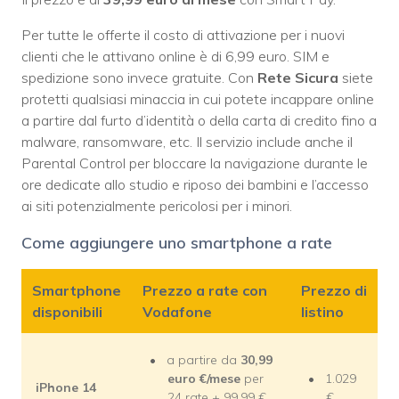
Per tutte le offerte il costo di attivazione per i nuovi
clienti che le attivano online è di 6,99 euro. SIM e
spedizione sono invece gratuite. Con
Rete Sicura
siete
protetti qualsiasi minaccia in cui potete incappare online
a partire dal furto d’identità o della carta di credito fino a
malware, ransomware, etc. Il servizio include anche il
Parental Control per bloccare la navigazione durante le
ore dedicate allo studio e riposo dei bambini e l’accesso
ai siti potenzialmente pericolosi per i minori.
Come aggiungere uno smartphone a rate
Smartphone
Prezzo a rate con
Prezzo di
disponibili
Vodafone
listino
a partire da
30,99
euro €/mese
per
1.029
iPhone 14
24 rate + 99,99 €
€