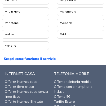
Unicredit
Very Mobile
Virgin Fibra
VIVIenergia
Vodafone
Webank
wekiwi
Widiba
WindTre
Scopri come funziona il servizio
INTERNET CASA
TELEFONIA MOBILE
Offerte internet casa
Offerte telefonia mobile
Offerte fibra ottica
Offerte con smartphone
Offerte internet casa senza
incluso
linea fissa
Offerte 5G
Offerte internet illimitato
Tariffe Estero