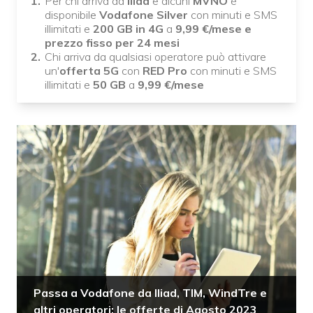
Per chi arriva da
Iliad
e alcuni
MVNO
è
disponibile
Vodafone Silver
con minuti e SMS
illimitati e
200 GB in 4G
a
9,99 €/mese e
prezzo fisso per 24 mesi
Chi arriva da qualsiasi operatore può attivare
un'
offerta 5G
con
RED Pro
con minuti e SMS
illimitati e
50 GB
a
9,99 €/mese
Passa a Vodafone da Iliad, TIM, WindTre e
altri operatori: le offerte di Agosto 2023