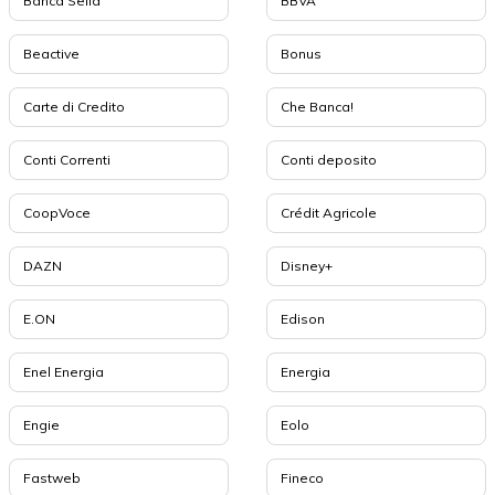
Banca Sella
BBVA
Beactive
Bonus
Carte di Credito
Che Banca!
Conti Correnti
Conti deposito
CoopVoce
Crédit Agricole
DAZN
Disney+
E.ON
Edison
Enel Energia
Energia
Engie
Eolo
Fastweb
Fineco