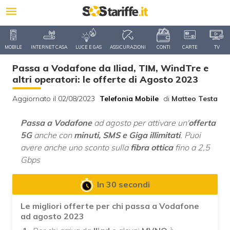
MOBILE
INTERNET CASA
LUCE E GAS
ASSICURAZIONI
CONTI
CARTE
TV
Passa a Vodafone da Iliad, TIM, WindTre e
altri operatori: le offerte di Agosto 2023
Aggiornato il 02/08/2023
Telefonia Mobile
di
Matteo Testa
Passa a Vodafone
ad agosto per attivare un'
offerta
5G
anche con
minuti, SMS e Giga illimitati
. Puoi
avere anche uno sconto sulla
fibra ottica
fino a 2,5
Gbps
In 30 secondi
Le migliori offerte per chi passa a Vodafone
ad agosto 2023