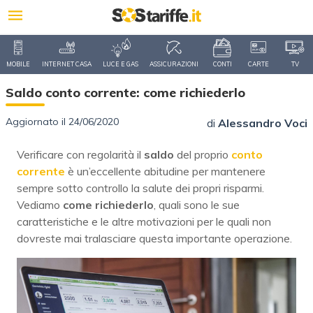
MOBILE
INTERNET CASA
LUCE E GAS
ASSICURAZIONI
CONTI
CARTE
TV
Saldo conto corrente: come richiederlo
Aggiornato il 24/06/2020
di
Alessandro Voci
Verificare con regolarità il
saldo
del proprio
conto
corrente
è un’eccellente abitudine per mantenere
sempre sotto controllo la salute dei propri risparmi.
Vediamo
come richiederlo
, quali sono le sue
caratteristiche e le altre motivazioni per le quali non
dovreste mai tralasciare questa importante operazione.