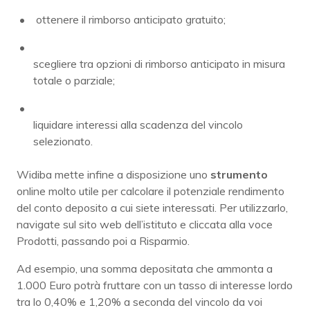
ottenere il rimborso anticipato gratuito;
scegliere tra opzioni di rimborso anticipato in misura
totale o parziale;
liquidare interessi alla scadenza del vincolo
selezionato.
Widiba mette infine a disposizione uno
strumento
online molto utile per calcolare il potenziale rendimento
del conto deposito a cui siete interessati. Per utilizzarlo,
navigate sul sito web dell’istituto e cliccata alla voce
Prodotti, passando poi a Risparmio.
Ad esempio, una somma depositata che ammonta a
1.000 Euro potrà fruttare con un tasso di interesse lordo
tra lo 0,40% e 1,20% a seconda del vincolo da voi