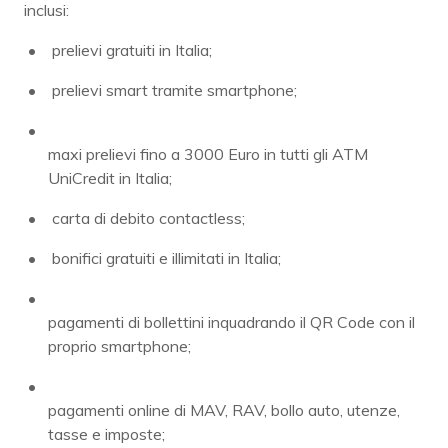
inclusi:
prelievi gratuiti in Italia;
prelievi smart tramite smartphone;
maxi prelievi fino a 3000 Euro in tutti gli ATM
UniCredit in Italia;
carta di debito contactless;
bonifici gratuiti e illimitati in Italia;
pagamenti di bollettini inquadrando il QR Code con il
proprio smartphone;
pagamenti online di MAV, RAV, bollo auto, utenze,
tasse e imposte;