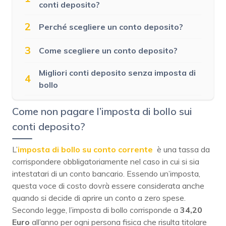
conti deposito?
2
Perché scegliere un conto deposito?
3
Come scegliere un conto deposito?
Migliori conti deposito senza imposta di
4
bollo
Come non pagare l’imposta di bollo sui
conti deposito?
L’
imposta di bollo su conto corrente
è una tassa da
corrispondere obbligatoriamente nel caso in cui si sia
intestatari di un conto bancario. Essendo un’imposta,
questa voce di costo dovrà essere considerata anche
quando si decide di aprire un conto a zero spese.
Secondo legge, l’imposta di bollo corrisponde a
34,20
Euro
all’anno per ogni persona fisica che risulta titolare