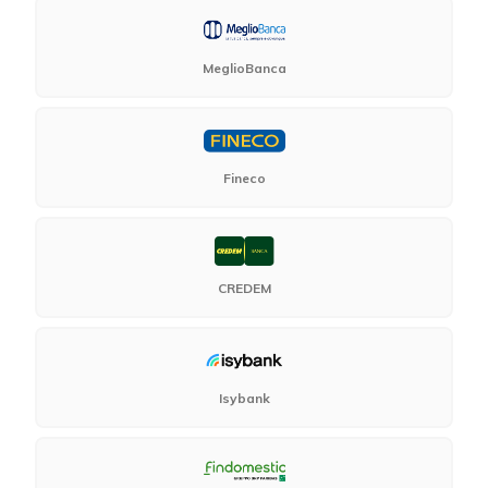
MeglioBanca
Fineco
CREDEM
Isybank