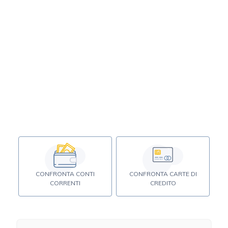
CONFRONTA CONTI
CONFRONTA CARTE DI
CORRENTI
CREDITO