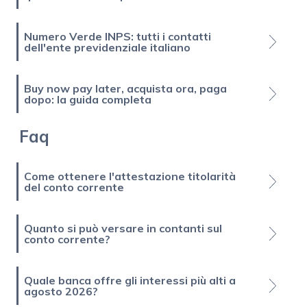
Numero Verde INPS: tutti i contatti
dell'ente previdenziale italiano
Buy now pay later, acquista ora, paga
dopo: la guida completa
Faq
Come ottenere l'attestazione titolarità
del conto corrente
Quanto si può versare in contanti sul
conto corrente?
Quale banca offre gli interessi più alti a
agosto 2026?