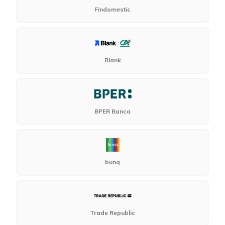
Findomestic
Blank
BPER Banca
bunq
Trade Republic