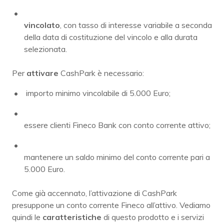
vincolato
, con tasso di interesse variabile a seconda
della data di costituzione del vincolo e alla durata
selezionata.
Per
attivare
CashPark è necessario:
importo minimo vincolabile di 5.000 Euro;
essere clienti Fineco Bank con conto corrente attivo;
mantenere un saldo minimo del conto corrente pari a
5.000 Euro.
Come già accennato, l’attivazione di CashPark
presuppone un conto corrente Fineco all’attivo. Vediamo
quindi le
caratteristiche
di questo prodotto e i servizi