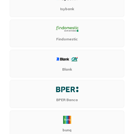
Isybank
Findomestic
Blank
BPER Banca
bunq