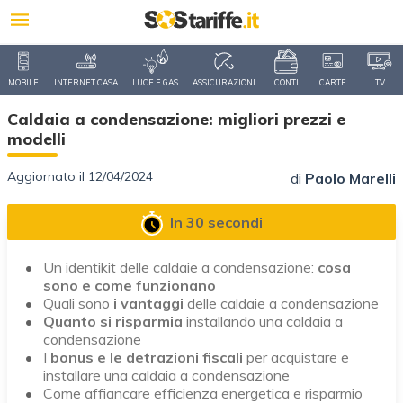
MOBILE
INTERNET CASA
LUCE E GAS
ASSICURAZIONI
CONTI
CARTE
TV
Caldaia a condensazione: migliori prezzi e
modelli
Aggiornato il 12/04/2024
di
Paolo Marelli
In 30 secondi
Un identikit delle caldaie a condensazione:
cosa
sono e come funzionano
Quali sono
i vantaggi
delle caldaie a condensazione
Quanto si risparmia
installando una caldaia a
condensazione
I
bonus e le detrazioni fiscali
per acquistare e
installare una caldaia a condensazione
Come affiancare efficienza energetica e risparmio