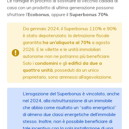
Le famiglie in procinto di sostituire la vecchia caldaia di
casa con un prodotto di ultima generazione possono
sfruttare l’
Ecobonus
, oppure il
Superbonus 70%
.
Da gennaio 2024, il Superbonus 110% e 90%
è stato depotenziato: la detrazione fiscale
garantita
ha un’aliquota al 70%
a agosto
2026. E le villette e le unità immobiliari
autonome non ne potranno più beneficiare.
Solo i
condomini
e gli
edifici da due a
quattro unità
, posseduti da un unico
proprietario, sono ammessi all’agevolazione.
L’erogazione del Superbonus è vincolato, anche
nel 2024, alla ristrutturazione di un immobile
che abbia come risultato un “salto energetico”
di almeno due classi energetiche dell’immobile
stesso. Inoltre, non è possibile beneficiare di
tale incentivo con la sola installazione di una