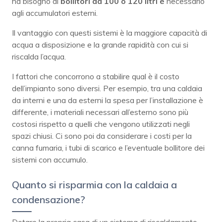
ha bisogno di
bollitori da 100 o 120 litri è
necessario
agli accumulatori esterni.
Il vantaggio con questi sistemi è la maggiore capacità di
acqua a disposizione e la grande rapidità con cui si
riscalda l’acqua.
I fattori che concorrono a stabilire qual è il costo
dell’impianto sono diversi. Per esempio, tra una caldaia
da interni e una da esterni la spesa per l’installazione è
differente, i materiali necessari all’esterno sono più
costosi rispetto a quelli che vengono utilizzati negli
spazi chiusi. Ci sono poi da considerare i costi per la
canna fumaria, i tubi di scarico e l’eventuale bollitore dei
sistemi con accumulo.
Quanto si risparmia con la caldaia a
condensazione?
Dotare la propria casa di un sistema di riscaldamento