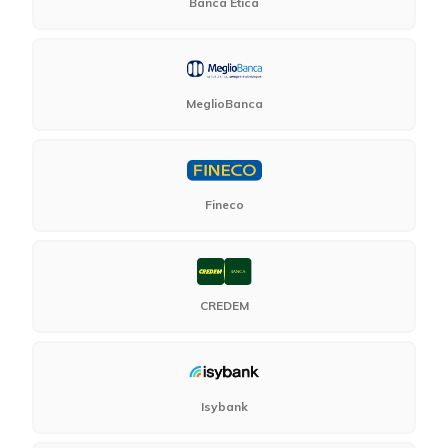
Banca Etica
MeglioBanca
Fineco
CREDEM
Isybank