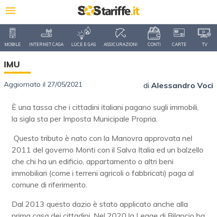
MOBILE
INTERNET CASA
LUCE E GAS
ASSICURAZIONI
CONTI
CARTE
TV
IMU
Aggiornato il 27/05/2021
di
Alessandro Voci
È una tassa che i cittadini italiani pagano sugli immobili,
la sigla sta per Imposta Municipale Propria.
Questo tributo è nato con la Manovra approvata nel
2011 del governo Monti con il Salva Italia ed un balzello
che chi ha un edificio, appartamento o altri beni
immobiliari (come i terreni agricoli o fabbricati) paga al
comune di riferimento.
Dal 2013 questo dazio è stato applicato anche alla
prima casa dei cittadini. Nel 2020 la Legge di Bilancio ha