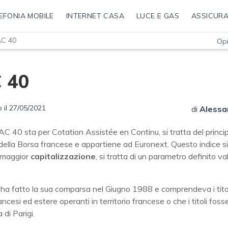
EFONIA MOBILE
INTERNET CASA
LUCE E GAS
ASSICURA
C 40
Opi
 40
 il 27/05/2021
di
Alessa
AC 40 sta per Cotation Assistée en Continu, si tratta del princip
della Borsa francese e appartiene ad Euronext. Questo indice si
a maggior
capitalizzazione
, si tratta di un parametro definito va
ha fatto la sua comparsa nel Giugno 1988 e comprendeva i titol
ancesi ed estere operanti in territorio francese o che i titoli fosse
 di Parigi.