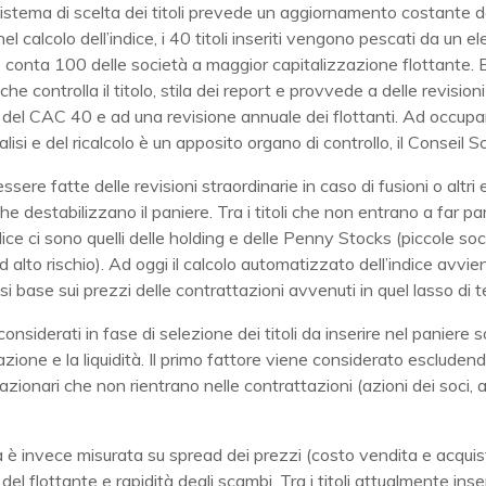
sistema di scelta dei titoli prevede un aggiornamento costante dei
el calcolo dell’indice, i 40 titoli inseriti vengono pescati da un e
conta 100 delle società a maggior capitalizzazione flottante. 
che controlla il titolo, stila dei report e provvede a delle revisioni
i del CAC 40 e ad una revisione annuale dei flottanti. Ad occupar
lisi e del ricalcolo è un apposito organo di controllo, il Conseil Sc
sere fatte delle revisioni straordinarie in caso di fusioni o altri 
che destabilizzano il paniere. Tra i titoli che non entrano a far pa
ice ci sono quelli delle holding e delle Penny Stocks (piccole so
 ad alto rischio). Ad oggi il calcolo automatizzato dell’indice avvi
si base sui prezzi delle contrattazioni avvenuti in quel lasso di 
considerati in fase di selezione dei titoli da inserire nel paniere 
azione e la liquidità. Il primo fattore viene considerato escludend
azionari che non rientrano nelle contrattazioni (azioni dei soci, 
tà è invece misurata su spread dei prezzi (costo vendita e acquis
el flottante e rapidità degli scambi. Tra i titoli attualmente inser