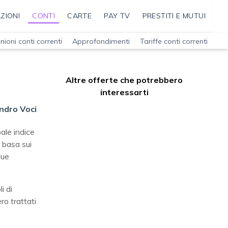
ZIONI
CONTI
CARTE
PAY TV
PRESTITI E MUTUI
nioni conti correnti
Approfondimenti
Tariffe conti correnti
Altre offerte che potrebbero
interessarti
ndro Voci
ale indice
 basa sui
lue
i di
ro trattati