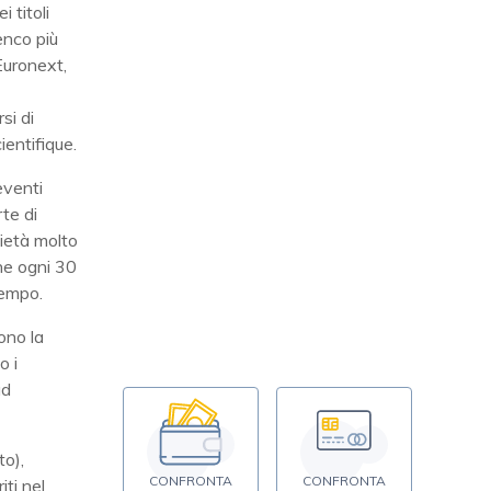
 titoli
lenco più
Euronext,
si di
ientifique.
eventi
rte di
cietà molto
ene ogni 30
tempo.
sono la
o i
ad
to),
CONFRONTA
CONFRONTA
iti nel