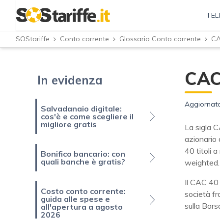
TEL
SOStariffe
Conto corrente
Glossario Conto corrente
CA
CAC
In evidenza
Aggiornato
Salvadanaio digitale:
cos'è e come scegliere il
migliore gratis
La sigla C
azionario 
40 titoli 
Bonifico bancario: con
quali banche è gratis?
weighted.
Il CAC 40 
Costo conto corrente:
società fr
guida alle spese e
sulla Borsa
all'apertura a agosto
2026