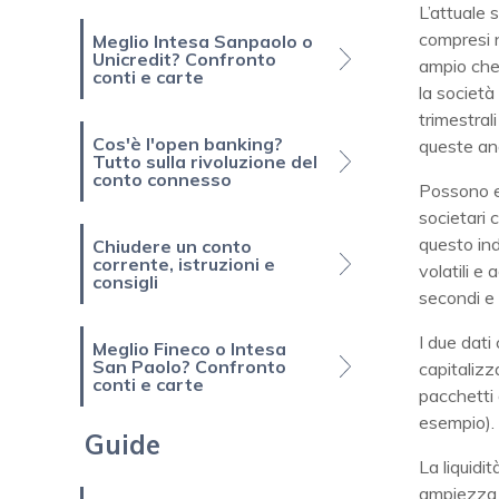
L’attuale 
compresi n
Meglio Intesa Sanpaolo o
Unicredit? Confronto
ampio che 
conti e carte
la società 
trimestral
Cos'è l'open banking?
queste ana
Tutto sulla rivoluzione del
conto connesso
Possono es
societari 
questo ind
Chiudere un conto
corrente, istruzioni e
volatili e
consigli
secondi e 
I due dati 
Meglio Fineco o Intesa
San Paolo? Confronto
capitalizz
conti e carte
pacchetti 
esempio).
Guide
La liquidi
ampiezza d