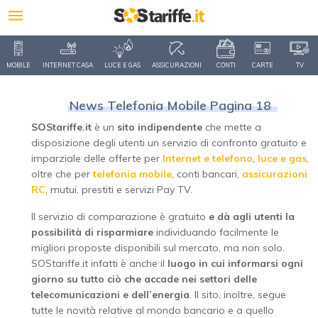
MOBILE
INTERNET CASA
LUCE E GAS
ASSICURAZIONI
CONTI
CARTE
TV
News Telefonia Mobile Pagina 18
SOStariffe.it
è un
sito indipendente
che mette a
disposizione degli utenti un servizio di confronto gratuito e
imparziale delle offerte per
Internet e telefono
,
luce e gas
,
oltre che per
telefonia mobile
, conti bancari,
assicurazioni
RC
, mutui, prestiti e servizi Pay TV.
Il servizio di comparazione è gratuito
e dà agli utenti la
possibilità di risparmiare
individuando facilmente le
migliori proposte disponibili sul mercato, ma non solo.
SOStariffe.it infatti è anche il
luogo in cui informarsi ogni
giorno su tutto ciò che accade nei settori delle
telecomunicazioni e dell’energia
. Il sito, inoltre, segue
tutte le novità relative al mondo bancario e a quello