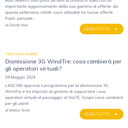
Iliad celebra i suoi primi sei anni di attività in Italia con un
importante aggiornamento della sua gamma di offerte: da
questa settimana, infatti, sono attivabili tre nuove offerte
Flash, pensate...
di
Davide Raia
LEGGI TUTTO
TELEFONIA MOBILE
Dismissione 3G WindTre: cosa cambierà per
gli operatori virtuali?
29 Maggio 2024
L’AGCOM approva il programma per la dismissione 3G
WindTre e ha imposto al gestore di supportare i suoi
operatori virtuali al passaggio al VoLTE. Scopri cosa cambierà
per gli utenti
di
Matteo Testa
LEGGI TUTTO