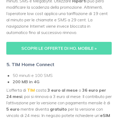
minuti, SMS e Megabyte. Utilizzare
Riparti
può però
modificare la scadenza della promozione. Altrimenti,
l’operatore low cost applica una tariffazione di 19 cent
al minuto per le chiamate e SMS a 29 cent. La
navigazione Internet viene invece bloccata in
automatico fino al successivo rinnovo.
SCOPRI LE OFFERTE DI HO. MOBILE
»
5. TIM Home Connect
50 minuti e 100 SMS
200 MB in 4G
L’offerta di
TIM
costa
3 euro al mese
o
36 euro per
24 mesi
, poi si rinnova a 3 euro al mese. Il contributo per
l’attivazione per la versione con pagamento mensile è di
5 euro
mentre diventa
gratuito
per la versione con
vincolo di 24 mesi. In negozio potete richiedere un’
eSIM