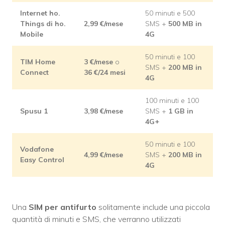
Internet ho.
50 minuti e 500
Things di ho.
2,99
€/mese
SMS +
500 MB in
Mobile
4G
50 minuti e 100
TIM Home
3
€/mese
o
SMS +
200 MB in
Connect
36 €/24 mesi
4G
100 minuti e 100
Spusu 1
3,98
€/mese
SMS +
1 GB in
4G+
50 minuti e 100
Vodafone
4,99
€/mese
SMS +
200 MB in
Easy Control
4G
Una
SIM per antifurto
solitamente include una piccola
quantità di minuti e SMS, che verranno utilizzati