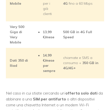
Mobile
per i
4G
fino a 60 Mbps
già
clienti
Very 500
Giga di
13,99
500 GB in 4G Full
Very
€/mese
Speed
Mobile
14,99
chiamate e SMS a
Dati 350 di
€/mese
consumo +
350 GB in
Iliad
per
4G/4G+
sempre
Nel caso in cui stiate cercando un’
offerta solo dati
da
abbinare a una
SIM per antifurto
o altri dispositivi
come una chiavetta Internet o un modem Wi-Fi