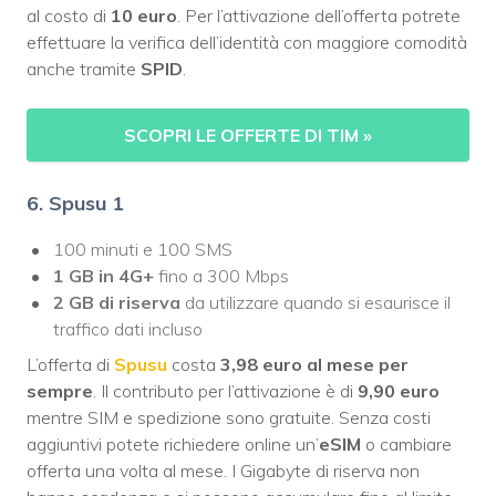
al costo di
10 euro
. Per l’attivazione dell’offerta potrete
effettuare la verifica dell’identità con maggiore comodità
anche tramite
SPID
.
SCOPRI LE OFFERTE DI TIM
»
6. Spusu 1
100 minuti e 100 SMS
1 GB in 4G+
fino a 300 Mbps
2 GB di riserva
da utilizzare quando si esaurisce il
traffico dati incluso
L’offerta di
Spusu
costa
3,98 euro al mese per
sempre
. Il contributo per l’attivazione è di
9,90 euro
mentre SIM e spedizione sono gratuite. Senza costi
aggiuntivi potete richiedere online un’
eSIM
o cambiare
offerta una volta al mese. I Gigabyte di riserva non