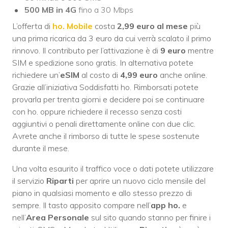
500 MB in 4G
fino a 30 Mbps
L’offerta di
ho. Mobile
costa
2,99 euro al mese
più
una prima ricarica da 3 euro da cui verrà scalato il primo
rinnovo. Il contributo per l’attivazione è di
9 euro
mentre
SIM e spedizione sono gratis. In alternativa potete
richiedere un’
eSIM
al costo di
4,99 euro
anche online.
Grazie all’iniziativa Soddisfatti ho. Rimborsati potete
provarla per trenta giorni e decidere poi se continuare
con ho. oppure richiedere il recesso senza costi
aggiuntivi o penali direttamente online con due clic.
Avrete anche il rimborso di tutte le spese sostenute
durante il mese.
Una volta esaurito il traffico voce o dati potete utilizzare
il servizio
Riparti
per aprire un nuovo ciclo mensile del
piano in qualsiasi momento e allo stesso prezzo di
sempre. Il tasto apposito compare nell’
app ho.
e
nell’
Area Personale
sul sito quando stanno per finire i