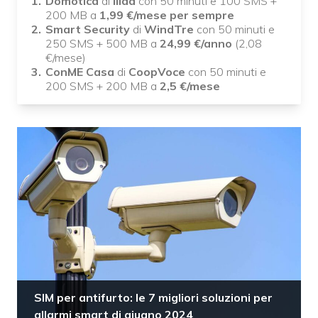
Domotica
di
Iliad
con 50 minuti e 100 SMS +
200 MB a
1,99
€/mese per sempre
Smart Security
di
WindTre
con 50 minuti e
250 SMS + 500 MB a
24,99
€/anno
(2,08
€/mese)
ConME Casa
di
CoopVoce
con 50 minuti e
200 SMS + 200 MB a
2,5
€/mese
SIM per antifurto: le 7 migliori soluzioni per
allarmi smart di giugno 2024