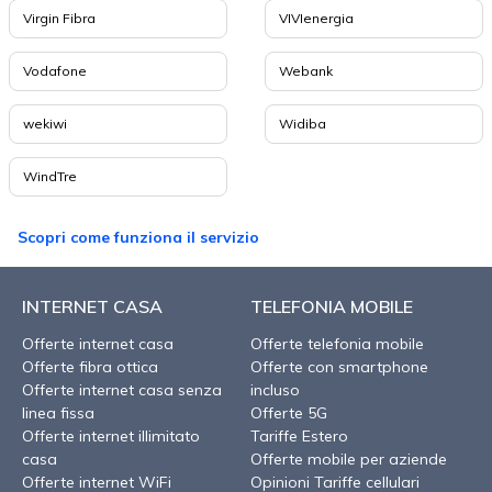
Virgin Fibra
VIVIenergia
Vodafone
Webank
wekiwi
Widiba
WindTre
Scopri come funziona il servizio
INTERNET CASA
TELEFONIA MOBILE
Offerte internet casa
Offerte telefonia mobile
Offerte fibra ottica
Offerte con smartphone
Offerte internet casa senza
incluso
linea fissa
Offerte 5G
Offerte internet illimitato
Tariffe Estero
casa
Offerte mobile per aziende
Offerte internet WiFi
Opinioni Tariffe cellulari