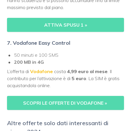
hanno scadenza e si possono accumulare fino al limite
massimo previsto dal piano.
ATTIVA SPUSU 1
»
7. Vodafone Easy Control
50 minuti e 100 SMS
200 MB in 4G
L’offerta di
Vodafone
costa
4,99 euro al mese
. Il
contributo per l’attivazione è di
5 euro
. La SIM è gratis
acquistandola online.
SCOPRI LE OFFERTE DI VODAFONE
»
Altre offerte solo dati interessanti di