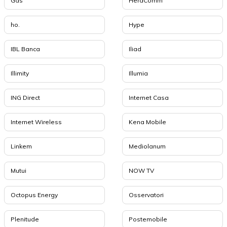
Gas
HeraComm
ho.
Hype
IBL Banca
Iliad
Illimity
Illumia
ING Direct
Internet Casa
Internet Wireless
Kena Mobile
Linkem
Mediolanum
Mutui
NOW TV
Octopus Energy
Osservatori
Plenitude
Postemobile