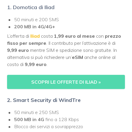
1. Domotica di Iliad
50 minuti e 200 SMS
200 MB in 4G/4G+
L’offerta di
Iliad
costa
1,99 euro al mese
con
prezzo
fisso per sempre
. Il contributo per l’attivazione è di
9,99 euro
mentre SIM e spedizione sono gratuite. In
alternativa si può richiedere un’
eSIM
anche online al
costo di
9,99 euro
.
SCOPRI LE OFFERTE DI ILIAD
»
2. Smart Security di WindTre
50 minuti e 250 SMS
500 MB in 4G
fino a 128 Kbps
Blocco dei servizi a sovrapprezzo