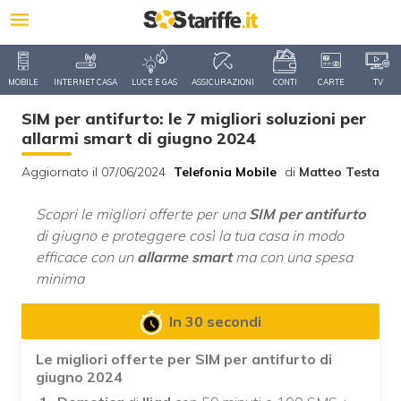
MOBILE
INTERNET CASA
LUCE E GAS
ASSICURAZIONI
CONTI
CARTE
TV
SIM per antifurto: le 7 migliori soluzioni per
allarmi smart di giugno 2024
Aggiornato il 07/06/2024
Telefonia Mobile
di
Matteo Testa
Scopri le migliori offerte per una
SIM per antifurto
di giugno e proteggere così la tua casa in modo
efficace con un
allarme smart
ma con una spesa
minima
In 30 secondi
Le migliori offerte per SIM per antifurto di
giugno 2024