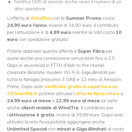
Notifica SMS di servizio anche verso il numero di un
altro operatore
L’offerta di
WindTre
con la
Summer Promo
costa
24,90 euro l’anno
, invece di 34,90 euro. Il contributo
per l’attivazione è di
4,99 euro
mentre la SIM costa
10
euro
con spedizione gratuita.
Potete abbinare questa offerta a
Super Fibra
per
avere anche una connessione senza limiti fino a 2,5
Gbps in download in FTTH (Fiber to the Home),
chiamate illimitate, modem Wi-Fi 6, Giga illimitati per
tutta la famiglia (massimo 3 SIM) e 12 mesi di Amazon
Prime. Dopo aver
verificato gratis la copertura su
SOStariffe.it
, potrete attivare l’
offerta fibra ottica
a
24,99 euro al mese
o
22,99 euro al mese
se siete
anche
clienti mobile di WindTre
. Il contributo per
l’
attivazione è gratis
, invece di 39,99 euro. Dopo aver
attivato la rete fissa potrete aggiungere anche
Unlimited Special
con
minuti e Giga illimitati
al costo