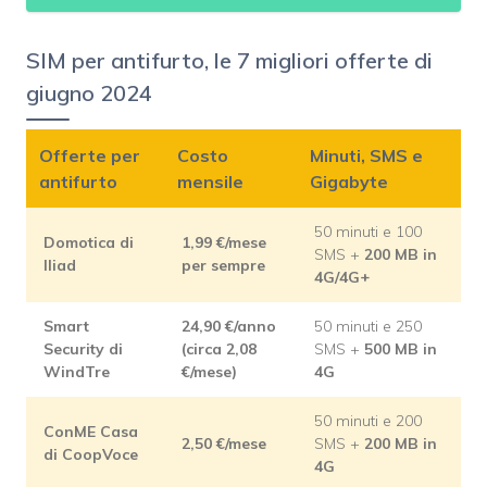
SIM per antifurto, le 7 migliori offerte di
giugno 2024
Offerte per
Costo
Minuti, SMS e
antifurto
mensile
Gigabyte
50 minuti e 100
Domotica di
1,99
€/mese
SMS +
200 MB in
Iliad
per sempre
4G/4G+
Smart
24,90
€/anno
50 minuti e 250
Security di
(circa 2,08
SMS +
500 MB in
WindTre
€/mese)
4G
50 minuti e 200
ConME Casa
2,50
€/mese
SMS +
200 MB in
di CoopVoce
4G