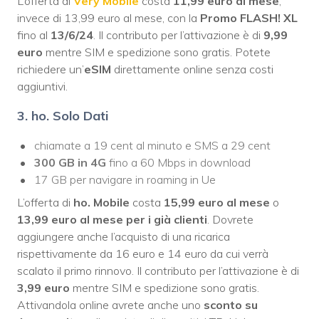
L’offerta di
Very Mobile
costa
11,99 euro al mese
,
invece di 13,99 euro al mese, con la
Promo FLASH! XL
fino al
13/6/24
. Il contributo per l’attivazione è di
9,99
euro
mentre SIM e spedizione sono gratis. Potete
richiedere un’
eSIM
direttamente online senza costi
aggiuntivi.
3. ho. Solo Dati
chiamate a 19 cent al minuto e SMS a 29 cent
300 GB in 4G
fino a 60 Mbps in download
17 GB per navigare in roaming in Ue
L’offerta di
ho. Mobile
costa
15,99 euro al mese
o
13,99 euro al mese
per i già clienti
. Dovrete
aggiungere anche l’acquisto di una ricarica
rispettivamente da 16 euro e 14 euro da cui verrà
scalato il primo rinnovo. Il contributo per l’attivazione è di
3,99 euro
mentre SIM e spedizione sono gratis.
Attivandola online avrete anche uno
sconto su