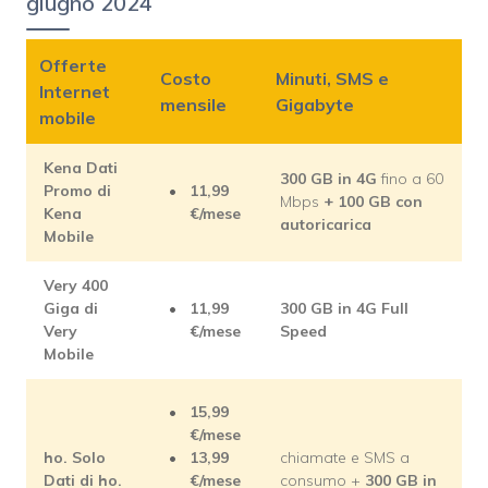
giugno 2024
Offerte
Costo
Minuti, SMS e
Internet
mensile
Gigabyte
mobile
Kena Dati
300 GB in 4G
fino a 60
Promo di
11,99
Mbps
+ 100 GB con
Kena
€/mese
autoricarica
Mobile
Very 400
Giga di
11,99
300 GB in 4G Full
Very
€/mese
Speed
Mobile
15,99
€/mese
ho. Solo
13,99
chiamate e SMS a
Dati di ho.
€/mese
consumo +
300 GB in