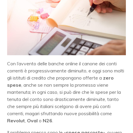
C
on l’avvento delle banche online il canone dei conti
correnti è progressivamente diminuito, e oggi sono molti
gli istituti di credito che propongono offerte a
zero
spese
, anche se non sempre la promessa viene
mantenuta; in ogni caso, si può dire che le spese per la
tenuta del conto sono drasticamente diminuite, tanto
che sempre più italiani scelgono di avere più conti
correnti, magari sfruttando nuove possibilità come
Revolut
,
Oval
o
N26
.
Il problema spesso sono le «
spese nascoste
», ovvero