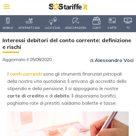
MOBILE
INTERNET CASA
LUCE E GAS
ASSICURAZIONI
CONTI
CARTE
TV
Interessi debitori del conto corrente: definizione
e rischi
Aggiornato il 05/08/2020
di
Alessandro Voci
I
conti correnti
sono gli strumenti finanziari principali
della nostra vita quotidiana: lì arrivano gli accredito dello
stipendio e della pensione, lì si appoggiano le nostre
carte di credito
e di
debito
, lì disponiamo bonifici,
paghiamo rate di prestiti, saldiamo bollette e tasse.