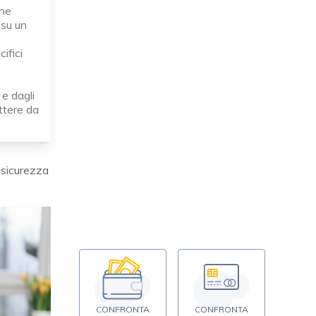
che
 su un
ifici
e dagli
ettere da
 sicurezza
CONFRONTA
CONFRONTA