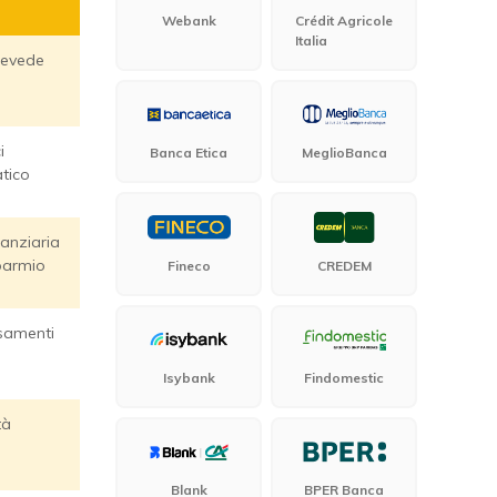
Webank
Crédit Agricole
Italia
revede
i
Banca Etica
MeglioBanca
tico
nanziaria
sparmio
Fineco
CREDEM
samenti
Isybank
Findomestic
tà
Blank
BPER Banca