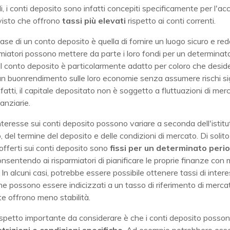
li, i conti deposito sono infatti concepiti specificamente per l'ac
 visto che offrono
tassi più elevati
rispetto ai conti correnti.
base di un conto deposito è quella di fornire un luogo sicuro e redd
armiatori possono mettere da parte i loro fondi per un determinat
Il conto deposito è particolarmente adatto per coloro che desi
n buonrendimento sulle loro economie senza assumere rischi sign
 infatti, il capitale depositato non è soggetto a fluttuazioni di mer
nanziarie.
 interesse sui conti deposito possono variare a seconda dell'istitu
, del termine del deposito e delle condizioni di mercato. Di solito 
offerti sui conti deposito sono
fissi per un determinato perio
onsentendo ai risparmiatori di pianificare le proprie finanze con
 In alcuni casi, potrebbe essere possibile ottenere tassi di inter
 che possono essere indicizzati a un tasso di riferimento di merca
e offrono meno stabilità.
aspetto importante da considerare è che i conti deposito posso