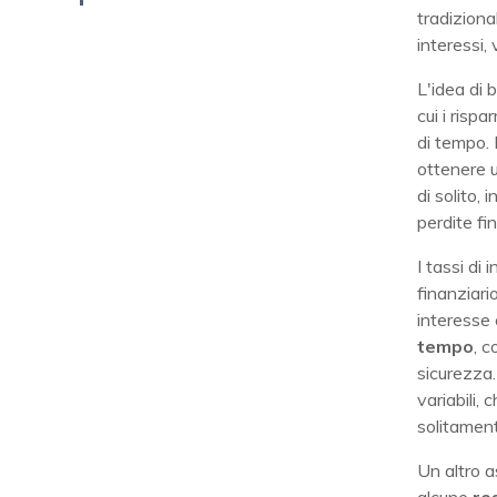
tradiziona
interessi,
L'idea di 
cui i risp
di tempo. 
ottenere u
di solito,
perdite fi
I tassi di
finanziario
interesse 
tempo
, c
sicurezza.
variabili,
solitament
Un altro 