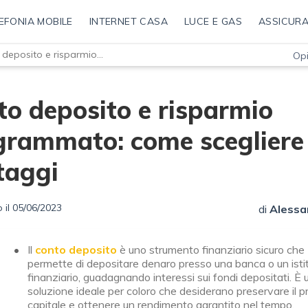
EFONIA MOBILE
INTERNET CASA
LUCE E GAS
ASSICURA
Conto deposito e risparmio programmato: come scegliere e vantaggi
Opi
to deposito e risparmio
grammato: come scegliere
taggi
 il 05/06/2023
di
Alessa
Il
conto deposito
è uno strumento finanziario sicuro che
permette di depositare denaro presso una banca o un isti
finanziario, guadagnando interessi sui fondi depositati. È 
soluzione ideale per coloro che desiderano preservare il p
capitale e ottenere un rendimento garantito nel tempo.