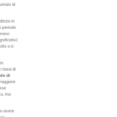
cumulo di
itizio in
o periodo
derano
ificativi:
cato o a
to
i tassi di
do di
 maggiore
esse
to, ma
no avere