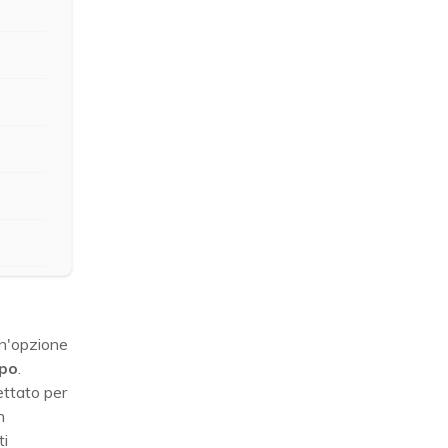
un'opzione
mpo
.
ttato per
n
ti