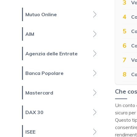
3
Va
Mutuo Online
4
Co
5
Co
AIM
6
Co
Agenzia delle Entrate
7
Va
Banca Popolare
8
Co
Che cos
Mastercard
Un conto d
DAX 30
sicura per
Questo ti
consentire
ISEE
rendimento