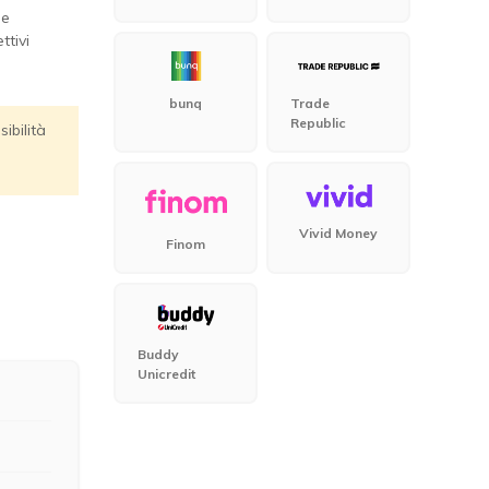
 e
ttivi
bunq
Trade
Republic
ibilità
Vivid Money
Finom
Buddy
Unicredit