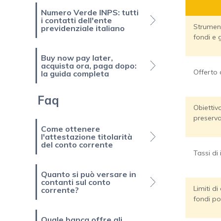
Numero Verde INPS: tutti
i contatti dell'ente
Strument
previdenziale italiano
fondi e 
Buy now pay later,
acquista ora, paga dopo:
Offerto d
la guida completa
Faq
Obiettiv
preserva
Come ottenere
l'attestazione titolarità
del conto corrente
Tassi di 
Quanto si può versare in
contanti sul conto
Limiti d
corrente?
fondi pos
Quale banca offre gli