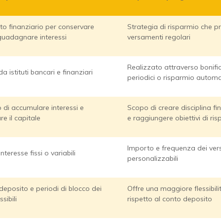
o finanziario per conservare
Strategia di risparmio che p
guadagnare interessi
versamenti regolari
Realizzato attraverso bonific
a istituti bancari e finanziari
periodici o risparmio automa
o di accumulare interessi e
Scopo di creare disciplina fi
re il capitale
e raggiungere obiettivi di ri
Importo e frequenza dei ver
interesse fissi o variabili
personalizzabili
i deposito e periodi di blocco dei
Offre una maggiore flessibili
sibili
rispetto al conto deposito