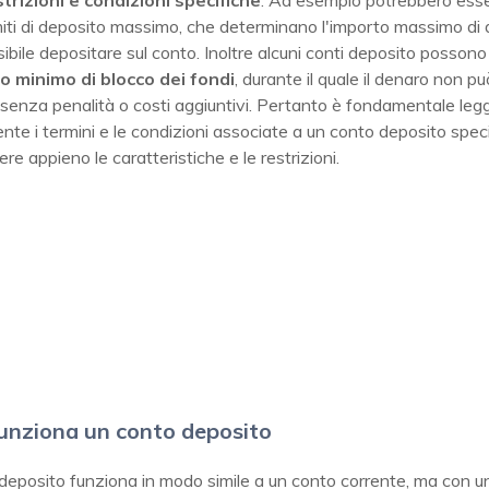
strizioni e condizioni specifiche
. Ad esempio potrebbero ess
imiti di deposito massimo, che determinano l'importo massimo di
ibile depositare sul conto. Inoltre alcuni conti deposito possono
o minimo di blocco dei fondi
, durante il quale il denaro non p
senza penalità o costi aggiuntivi. Pertanto è fondamentale leg
te i termini e le condizioni associate a un conto deposito speci
e appieno le caratteristiche e le restrizioni.
unziona un conto deposito
deposito funziona in modo simile a un conto corrente, ma con u