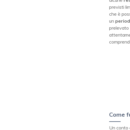
alcune
re
previsti l
che è poss
un
period
prelevato 
attentamen
comprender
Come f
Un conto 