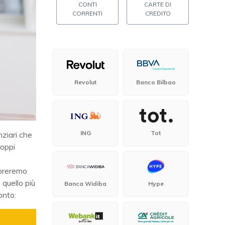
CONTI
CARTE DI
CORRENTI
CREDITO
Revolut
Banco Bilbao
ING
Tot
ziari che
roppi
loreremo
quello più
Banca Widiba
Hype
onto: