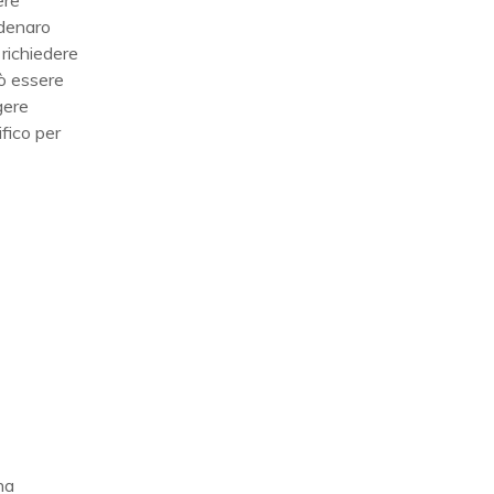
ere
 denaro
 richiedere
uò essere
gere
fico per
na