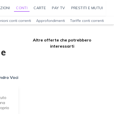
ZIONI
CONTI
CARTE
PAY TV
PRESTITI E MUTUI
nioni conti correnti
Approfondimenti
Tariffe conti correnti
Altre offerte che potrebbero
interessarti
 e
ndro Voci
tuto
una
roprio