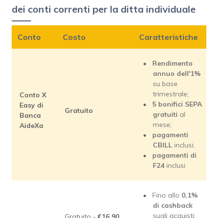
dei conti correnti per la ditta individuale
Conto
Costo
Caratteristiche
Rendimento
annuo dell'1%
su base
trimestrale;
Conto X
5 bonifici SEPA
Easy di
Gratuito
gratuiti
al
Banca
mese;
AideXa
pagamenti
CBILL
inclusi;
pagamenti di
F24
inclusi
Fino allo
0,1%
di cashback
sugli acquisti;
Gratuito -
€16,90