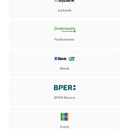
Isybank
Findomestic
Blank
BPER Banca
bunq