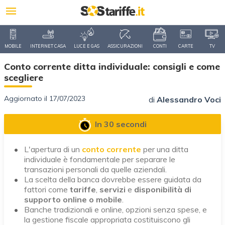
MOBILE
INTERNET CASA
LUCE E GAS
ASSICURAZIONI
CONTI
CARTE
TV
Conto corrente ditta individuale: consigli e come
scegliere
Aggiornato il 17/07/2023
di
Alessandro Voci
In 30 secondi
L'apertura di un
conto corrente
per una ditta
individuale è fondamentale per separare le
transazioni personali da quelle aziendali.
La scelta della banca dovrebbe essere guidata da
fattori come
tariffe
,
servizi
e
disponibilità di
supporto online o mobile
.
Banche tradizionali e online, opzioni senza spese, e
la gestione fiscale appropriata costituiscono gli