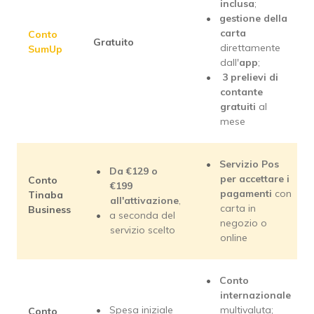
inclusa
;
gestione della
carta
Conto
Gratuito
direttamente
SumUp
dall'
app
;
3 prelievi di
contante
gratuiti
al
mese
Servizio Pos
Da €129 o
per accettare i
Conto
€199
pagamenti
con
Tinaba
all'attivazione
,
carta in
Business
a seconda del
negozio o
servizio scelto
online
Conto
internazionale
Spesa iniziale
multivaluta;
Conto