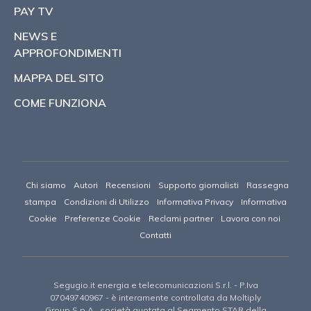
PAY TV
NEWS E
APPROFONDIMENTI
MAPPA DEL SITO
COME FUNZIONA
Chi siamo
Autori
Recensioni
Supporto giornalisti
Rassegna
stampa
Condizioni di Utilizzo
Informativa Privacy
Informativa
Cookie
Preferenze Cookie
Reclami partner
Lavora con noi
Contatti
Segugio.it energia e telecomunicazioni S.r.l.
- P.Iva
07049740967 -
è interamente controllata da Moltiply
Group S.p.A., società quotata al Segmento STAR della