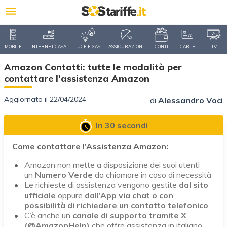
MOBILE
INTERNET CASA
LUCE E GAS
ASSICURAZIONI
CONTI
CARTE
TV
Amazon Contatti: tutte le modalità per
contattare l'assistenza Amazon
Aggiornato il 22/04/2024
di
Alessandro Voci
In 30 secondi
Come contattare l’Assistenza Amazon:
Amazon non mette a disposizione dei suoi utenti
un
Numero
Verde
da chiamare in caso di necessità
Le richieste di assistenza vengono gestite
dal sito
ufficiale
oppure
dall’App via chat o con
possibilità di richiedere un contatto telefonico
C’è anche un
canale di supporto tramite X
(@AmazonHelp)
che offre assistenza in italiano