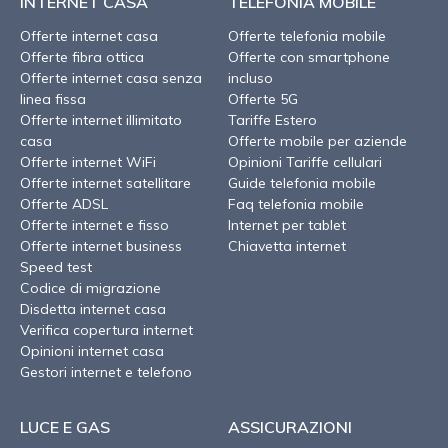
INTERNET CASA
TELEFONIA MOBILE
Offerte internet casa
Offerte telefonia mobile
Offerte fibra ottica
Offerte con smartphone
Offerte internet casa senza
incluso
linea fissa
Offerte 5G
Offerte internet illimitato
Tariffe Estero
casa
Offerte mobile per aziende
Offerte internet WiFi
Opinioni Tariffe cellulari
Offerte internet satellitare
Guide telefonia mobile
Offerte ADSL
Faq telefonia mobile
Offerte internet e fisso
Internet per tablet
Offerte internet business
Chiavetta internet
Speed test
Codice di migrazione
Disdetta internet casa
Verifica copertura internet
Opinioni internet casa
Gestori internet e telefono
LUCE E GAS
ASSICURAZIONI