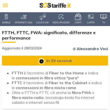
MOBILE
INTERNET CASA
LUCE E GAS
ASSICURAZIONI
CONTI
CARTE
TV
FTTH, FTTC, FWA: significato, differenze e
performance
Aggiornato il 28/03/2024
di
Alessandro Voci
In 30 secondi
FTTH
è l’acronimo di
Fiber to the Home
e indica
le
connessioni in fibra ottica "pura"
FTTC
è l’acronimo di
Fiber to the Cabinet
e indica
le
connessioni in fibra mista rame
Oltre a FTTH e FTTC c’è anche la
fibra FWA
o
fibra mista radio
, tecnologia ibrida fra internet
cablato e internet senza fili