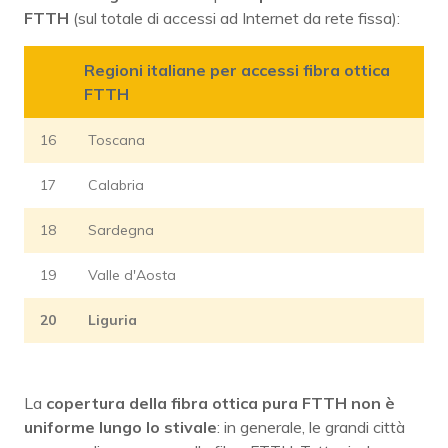
FTTH
(sul totale di accessi ad Internet da rete fissa):
Regioni italiane per accessi fibra ottica
FTTH
16
Toscana
17
Calabria
18
Sardegna
19
Valle d'Aosta
20
Liguria
La
copertura della fibra ottica pura FTTH non è
uniforme lungo lo stivale
: in generale, le grandi città