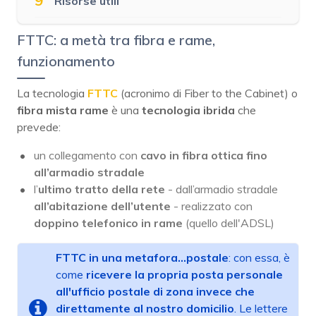
9
Risorse utili
FTTC: a metà tra fibra e rame,
funzionamento
La tecnologia
FTTC
(acronimo di Fiber to the Cabinet) o
fibra mista rame
è una
tecnologia ibrida
che
prevede:
un collegamento con
cavo in
fibra ottica fino
all’armadio stradale
l’
ultimo tratto della rete
- dall’armadio stradale
all’abitazione dell’utente
- realizzato con
doppino telefonico in rame
(quello dell'ADSL)
FTTC in una metafora...postale
: con essa, è
come
ricevere la propria posta
personale
all'ufficio postale di zona
invece che
direttamente al nostro domicilio
. Le lettere