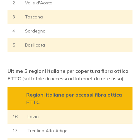
2
Valle d'Aosta
3
Toscana
4
Sardegna
5
Basilicata
Ultime 5 regioni italiane
per
copertura fibra ottica
FTTC
(sul totale di accessi ad Internet da rete fissa):
Regioni italiane per accessi fibra ottica
FTTC
16
Lazio
17
Trentino Alto Adige