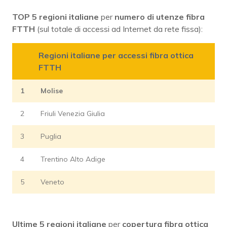
TOP 5 regioni
italiane
per
numero di utenze fibra
FTTH
(sul totale di accessi ad Internet da rete fissa):
Regioni italiane per accessi fibra ottica
FTTH
1
Molise
2
Friuli Venezia Giulia
3
Puglia
4
Trentino Alto Adige
5
Veneto
Ultime 5 regioni italiane
per
copertura fibra ottica