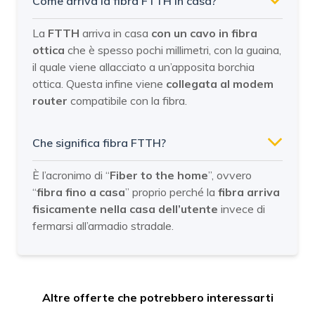
Come arriva la fibra FTTH in casa?
La
FTTH
arriva in casa
con un cavo in fibra
ottica
che è spesso pochi millimetri, con la guaina,
il quale viene allacciato a un’apposita borchia
ottica. Questa infine viene
collegata al modem
router
compatibile con la fibra.
Che significa fibra FTTH?
È l’acronimo di “
Fiber to the home
”, ovvero
“
fibra fino a casa
” proprio perché la
fibra arriva
fisicamente nella casa dell’utente
invece di
fermarsi all’armadio stradale.
Altre offerte che potrebbero interessarti