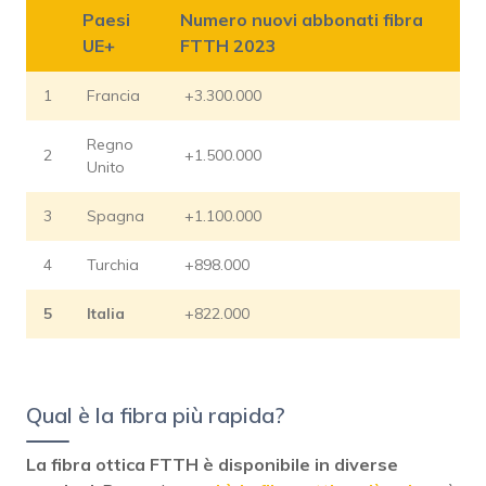
Paesi
Numero nuovi abbonati fibra
UE+
FTTH 2023
1
Francia
+3.300.000
Regno
2
+1.500.000
Unito
3
Spagna
+1.100.000
4
Turchia
+898.000
5
Italia
+822.000
Qual è la fibra più rapida?
La fibra ottica FTTH è disponibile in diverse