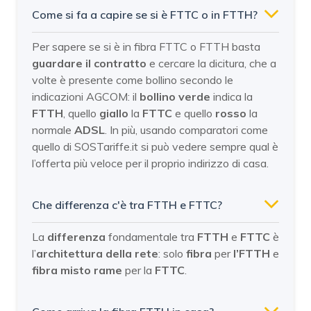
Come si fa a capire se si è FTTC o in FTTH?
Per sapere se si è in fibra FTTC o FTTH basta
guardare il contratto
e cercare la dicitura, che a
volte è presente come bollino secondo le
indicazioni AGCOM: il
bollino verde
indica la
FTTH
, quello
giallo
la
FTTC
e quello
rosso
la
normale
ADSL
. In più, usando comparatori come
quello di SOSTariffe.it si può vedere sempre qual è
l’offerta più veloce per il proprio indirizzo di casa.
Che differenza c'è tra FTTH e FTTC?
La
differenza
fondamentale tra
FTTH
e
FTTC
è
l’
architettura della rete
: solo
fibra
per
l’FTTH
e
fibra misto rame
per la
FTTC
.