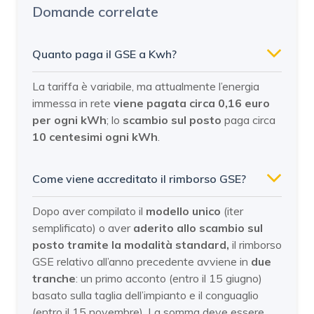
Domande correlate
Quanto paga il GSE a Kwh?
La tariffa è variabile, ma attualmente l’energia
immessa in rete
viene pagata circa 0,16 euro
per ogni kWh
; lo
scambio
sul posto
paga circa
10 centesimi ogni kWh
.
Come viene accreditato il rimborso GSE?
Dopo aver compilato il
modello unico
(iter
semplificato) o aver
aderito allo scambio sul
posto tramite la modalità standard,
il rimborso
GSE relativo all’anno precedente avviene in
due
tranche
: un primo acconto (entro il 15 giugno)
basato sulla taglia dell’impianto e il conguaglio
(entro il 15 novembre). La somma deve essere