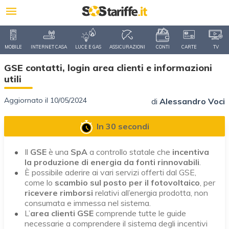
MOBILE
INTERNET CASA
LUCE E GAS
ASSICURAZIONI
CONTI
CARTE
TV
GSE contatti, login area clienti e informazioni
utili
Aggiornato il 10/05/2024
di
Alessandro Voci
In 30 secondi
Il
GSE
è una
SpA
a controllo statale che
incentiva
la produzione di energia da fonti rinnovabili
.
È possibile aderire ai vari servizi offerti dal GSE,
come lo
scambio sul posto
per il fotovoltaico
, per
ricevere rimborsi
relativi all’energia prodotta, non
consumata e immessa nel sistema.
L’
area clienti
GSE
comprende tutte le guide
necessarie a comprendere il sistema degli incentivi