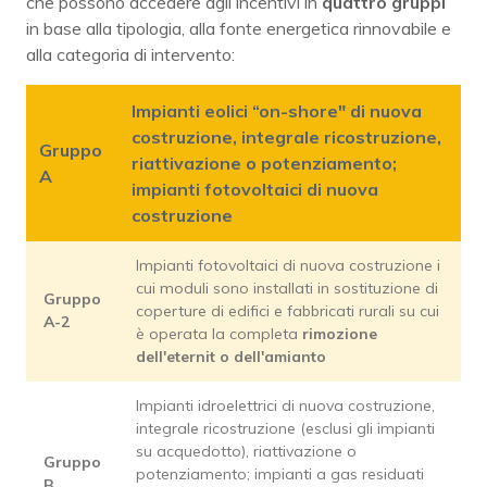
che possono accedere agli incentivi in
quattro gruppi
in base alla tipologia, alla fonte energetica rinnovabile e
alla categoria di intervento:
Impianti eolici “on-shore" di nuova
costruzione, integrale ricostruzione,
Gruppo
riattivazione o potenziamento;
A
impianti fotovoltaici di nuova
costruzione
Impianti fotovoltaici di nuova costruzione i
cui moduli sono installati in sostituzione di
Gruppo
coperture di edifici e fabbricati rurali su cui
A-2
è operata la completa
rimozione
dell'eternit o dell'amianto
Impianti idroelettrici di nuova costruzione,
integrale ricostruzione (esclusi gli impianti
su acquedotto), riattivazione o
Gruppo
potenziamento; impianti a gas residuati
B