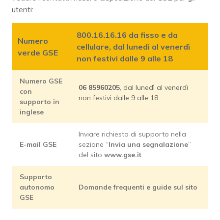
utenti:
800.16.16.16
da
fisso
e da
Numero
cellulare
, dal lunedì al venerdì
verde GSE
non festivi dalle 9 alle 18
Numero GSE
06 85960205
, dal lunedì al venerdì
con
non festivi dalle 9 alle 18
supporto in
inglese
Inviare richiesta di supporto nella
E-mail GSE
sezione “
Invia una segnalazione
”
del sito
www.gse.it
Supporto
autonomo
Domande frequenti e guide sul sito
GSE