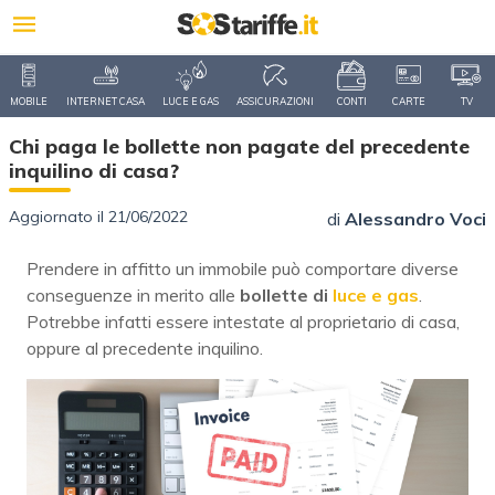
MOBILE
INTERNET CASA
LUCE E GAS
ASSICURAZIONI
CONTI
CARTE
TV
Chi paga le bollette non pagate del precedente
inquilino di casa?
Aggiornato il 21/06/2022
di
Alessandro Voci
Prendere in affitto un immobile può comportare diverse
conseguenze in merito alle
bollette di
luce e gas
.
Potrebbe infatti essere intestate al proprietario di casa,
oppure al precedente inquilino.