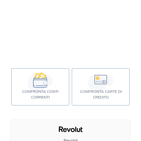
CONFRONTA CONTI
CONFRONTA CARTE DI
CORRENTI
CREDITO
Revolut