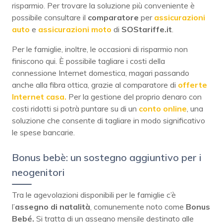
risparmio. Per trovare la soluzione più conveniente è
possibile consultare il
comparatore
per
assicurazioni
auto
e
assicurazioni moto
di
SOStariffe.it
.
Per le famiglie, inoltre, le occasioni di risparmio non
finiscono qui. È possibile tagliare i costi della
connessione Internet domestica, magari passando
anche alla fibra ottica, grazie al comparatore di
offerte
Internet casa.
Per la gestione del proprio denaro con
costi ridotti si potrà puntare su di un
conto online
, una
soluzione che consente di tagliare in modo significativo
le spese bancarie.
Bonus bebè: un sostegno aggiuntivo per i
neogenitori
Tra le agevolazioni disponibili per le famiglie c’è
l’
assegno di natalità
, comunemente noto come
Bonus
Bebé.
Si tratta di un assegno mensile destinato alle