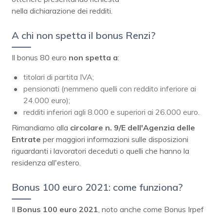
nella dichiarazione dei redditi.
A chi non spetta il bonus Renzi?
Il bonus 80 euro
non spetta a
:
titolari di partita IVA;
pensionati (nemmeno quelli con reddito inferiore ai
24.000 euro);
redditi inferiori agli 8.000 e superiori ai 26.000 euro.
Rimandiamo alla
circolare n. 9/E dell'Agenzia delle
Entrate
per maggiori informazioni sulle disposizioni
riguardanti i lavoratori deceduti o quelli che hanno la
residenza all'estero.
Bonus 100 euro 2021: come funziona?
Il
Bonus 100 euro 2021
, noto anche come Bonus Irpef