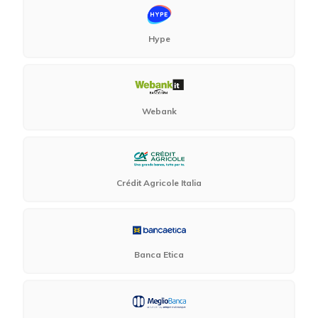
Hype
Webank
Crédit Agricole Italia
Banca Etica