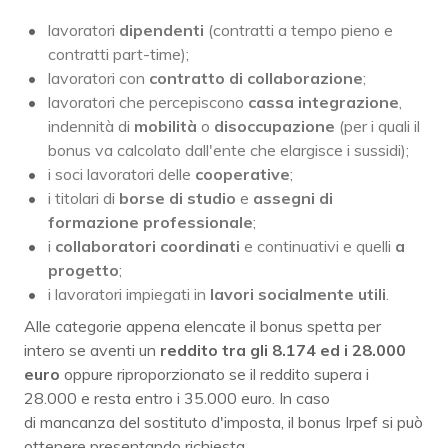
lavoratori
dipendenti
(contratti a tempo pieno e
contratti part-time);
lavoratori con
contratto di collaborazione
;
lavoratori che percepiscono
cassa integrazione
,
indennità di
mobilità
o
disoccupazione
(per i quali il
bonus va calcolato dall'ente che elargisce i sussidi);
i soci lavoratori delle
cooperative
;
i titolari di
borse di studio
e
assegni di
formazione professionale
;
i
collaboratori coordinati
e continuativi e quelli
a
progetto
;
i lavoratori impiegati in
lavori socialmente utili
.
Alle categorie appena elencate il bonus spetta per
intero se aventi un
reddito tra gli 8.174 ed i 28.000
euro
oppure riproporzionato se il reddito supera i
28.000 e resta entro i 35.000 euro. In caso
di mancanza del sostituto d'imposta, il bonus Irpef si può
ottenere presentando richiesta