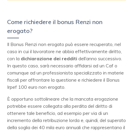
Come richiedere il bonus Renzi non
erogato?
Il Bonus Renzi non erogato può essere recuperato, nel
caso in cui il lavoratore ne abbia effettivamente diritto,
con la
dichiarazione dei redditi
dell’anno successivo.
In questo caso, sarà necessario affidarsi ad un Caf o
comunque ad un professionista specializzato in materie
fiscali per affrontare la questione e richiedere il Bonus
Irpef 100 euro non erogato.
È opportuno sottolineare che la mancata erogazione
potrebbe essere collegata alla perdita del diritto di
ottenere tale beneficio, ad esempio per via di un
incremento della retribuzione lorda e, quindi, del superato
della soglia dei 40 mila euro annuali che rappresentano il