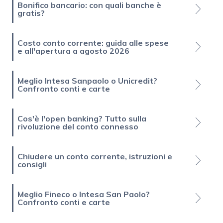
Bonifico bancario: con quali banche è
gratis?
Costo conto corrente: guida alle spese
e all'apertura a agosto 2026
Meglio Intesa Sanpaolo o Unicredit?
Confronto conti e carte
Cos'è l'open banking? Tutto sulla
rivoluzione del conto connesso
Chiudere un conto corrente, istruzioni e
consigli
Meglio Fineco o Intesa San Paolo?
Confronto conti e carte