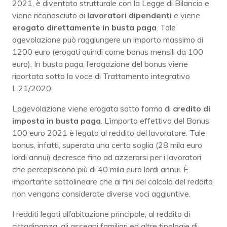
2021, è diventato strutturale con la Legge di Bilancio e
viene riconosciuto ai
lavoratori dipendenti
e viene
erogato direttamente in busta paga
. Tale
agevolazione può raggiungere un importo massimo di
1200 euro (erogati quindi come bonus mensili da 100
euro). In busta paga, l’erogazione del bonus viene
riportata sotto la voce di Trattamento integrativo
L.21/2020.
L’agevolazione viene erogata sotto forma di
credito di
imposta in busta paga
. L’importo effettivo del Bonus
100 euro 2021 è legato al reddito del lavoratore. Tale
bonus, infatti, superata una certa soglia (28 mila euro
lordi annui) decresce fino ad azzerarsi per i lavoratori
che percepiscono più di 40 mila euro lordi annui. È
importante sottolineare che ai fini del calcolo del reddito
non vengono considerate diverse voci aggiuntive.
I redditi legati all’abitazione principale, al reddito di
cittadinanza, gli assegni familiari ed altre tipologie di