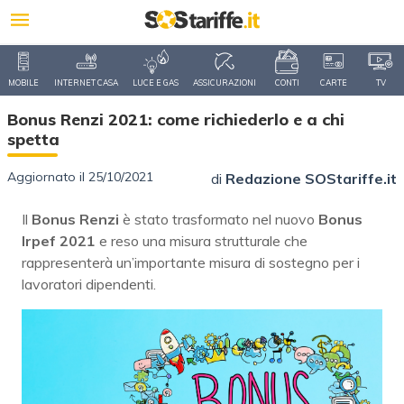
MOBILE
INTERNET CASA
LUCE E GAS
ASSICURAZIONI
CONTI
CARTE
TV
Bonus Renzi 2021: come richiederlo e a chi
spetta
Aggiornato il 25/10/2021
di
Redazione SOStariffe.it
Il
Bonus Renzi
è stato trasformato nel nuovo
Bonus
Irpef 2021
e reso una misura strutturale che
rappresenterà un’importante misura di sostegno per i
lavoratori dipendenti.