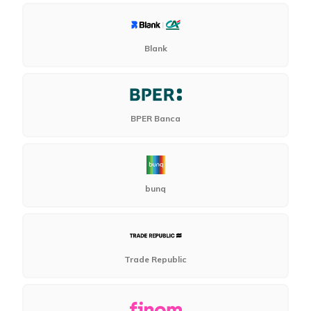
Blank
BPER Banca
bunq
Trade Republic