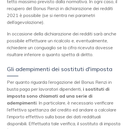
tetto massimo previsto dalla normativa. In ogni caso, il
recupero del Bonus Renzi in dichiarazione dei redditi
2021 è possibile (se si rientra nei parametri
dell’agevolazione).
In occasione della dichiarazione dei redditi sarà anche
possibile effettuare un ricalcolo e, eventualmente,
richiedere un conguaglio se la cifra ricevuta dovesse
risultare inferiore a quanto spetta di diritto.
Gli adempimenti dei sostituti d'imposta
Per quanto riguarda l’erogazione del Bonus Renzi in
busta paga per lavoratori dipendenti,
i sostituti di
imposta sono chiamati ad una serie di
adempimenti
. In particolare, è necessario verificare
l’effettiva spettanza del credito ed andare a calcolare
l’importo effettivo sulla base dei dati reddituali
disponibili. Effettuata tale verifica, il sostituto di imposta