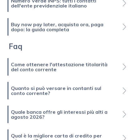
Numero Verde INPS: tutti i contatti
dell'ente previdenziale italiano
Buy now pay later, acquista ora, paga
dopo: la guida completa
Faq
Come ottenere l'attestazione titolarità
del conto corrente
Quanto si può versare in contanti sul
conto corrente?
Quale banca offre gli interessi più alti a
agosto 2026?
Qual è la migliore carta di credito per