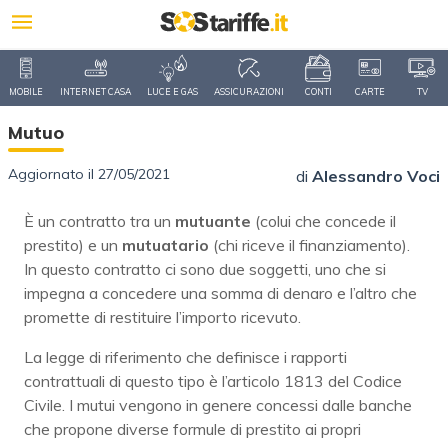
MOBILE
INTERNET CASA
LUCE E GAS
ASSICURAZIONI
CONTI
CARTE
TV
Mutuo
Aggiornato il 27/05/2021
di
Alessandro Voci
È un contratto tra un
mutuante
(colui che concede il
prestito) e un
mutuatario
(chi riceve il finanziamento).
In questo contratto ci sono due soggetti, uno che si
impegna a concedere una somma di denaro e l’altro che
promette di restituire l’importo ricevuto.
La legge di riferimento che definisce i rapporti
contrattuali di questo tipo è l’articolo 1813 del Codice
Civile. I mutui vengono in genere concessi dalle banche
che propone diverse formule di prestito ai propri