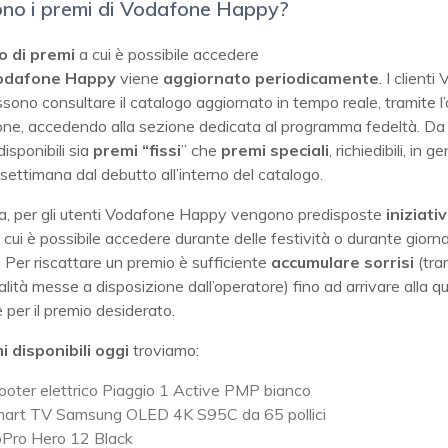
ono i premi di Vodafone Happy?
o di premi
a cui è possibile accedere
odafone
Happy
viene
aggiornato periodicamente
. I client
ossono consultare il catalogo aggiornato in tempo reale, tramite l
e, accedendo alla sezione dedicata al programma fedeltà. Da
isponibili sia
premi
“fissi
” che
premi
speciali
, richiedibili, in g
settimana dal debutto all’interno del catalogo.
ta, per gli utenti Vodafone Happy vengono predisposte
iniziati
 cui è possibile accedere durante delle festività o durante giorn
i. Per riscattare un premio è sufficiente
accumulare sorrisi
(tra
lità messe a disposizione dall’operatore) fino ad arrivare alla q
e per il premio desiderato.
i disponibili oggi
troviamo:
ooter elettrico Piaggio 1 Active PMP bianco
art TV Samsung OLED 4K S95C da 65 pollici
Pro Hero 12 Black