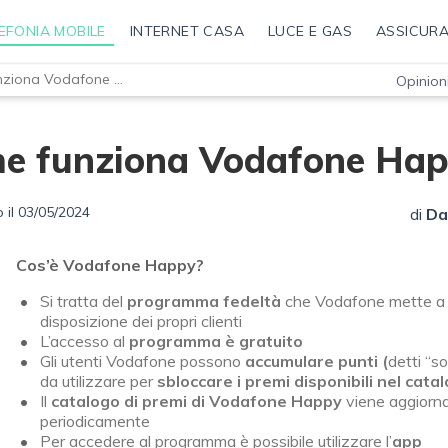
EFONIA MOBILE
INTERNET CASA
LUCE E GAS
ASSICURA
Come funziona Vodafone Happy?
Opinioni
e funziona Vodafone Hap
 il 03/05/2024
di
Da
Cos’è Vodafone Happy?
Si tratta del
programma
fedeltà
che Vodafone mette a
disposizione dei propri clienti
L’accesso al
programma è gratuito
Gli utenti Vodafone possono
accumulare punti (
detti “sor
da utilizzare per
sbloccare i premi disponibili nel cata
Il
catalogo di premi di Vodafone Happy
viene aggiorn
periodicamente
Per accedere al programma è possibile utilizzare l’
app