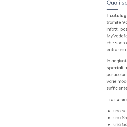
Quali s
Il
catalog
tramite
V
infatti, p
MyVodafon
che sono d
entro una 
In aggiun
speciali
a
particolar
varie moda
sufficient
Tra i
prem
uno sc
una Sm
una Go