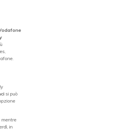
a Vodafone
y
iù
es,
dafone.
My
nci
si può
’opzione
i, mentre
rdì, in