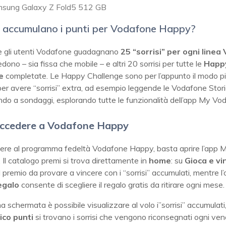
msung Galaxy Z Fold5 512 GB
 accumulano i punti per Vodafone Happy?
 gli utenti Vodafone guadagnano
25 “sorrisi” per ogni line
dono – sia fissa che mobile – e altri 20 sorrisi per tutte le
Happ
ge
completate. Le Happy Challenge sono per l’appunto il modo p
er avere “sorrisi” extra, ad esempio leggende le Vodafone Stori
do a sondaggi, esplorando tutte le funzionalità dell’app My Vo
ccedere a Vodafone Happy
ere al programma fedeltà Vodafone Happy, basta aprire l’app 
Il catalogo premi si trova direttamente in
home
: su
Gioca e vi
il premio da provare a vincere con i “sorrisi” accumulati, mentre l
regalo
consente di scegliere il regalo gratis da ritirare ogni mese.
ma schermata è possibile visualizzare al volo i”sorrisi” accumulat
ico punti
si trovano i sorrisi che vengono riconsegnati ogni vene