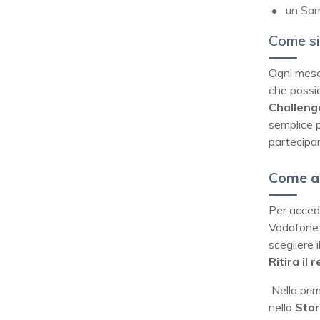
un Sa
Come si
Ogni mese
che possie
Challen
semplice p
partecipan
Come a
Per acced
Vodafone. 
scegliere 
Ritira il 
Nella pri
nello
Stor