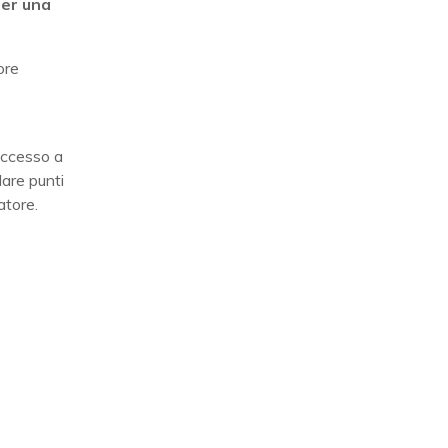
per una
ore
accesso a
lare punti
atore.