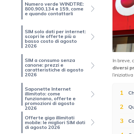
Numero verde WINDTRE:
800.900.134 e 159, come
e quando contattarli
SIM solo dati per internet:
scopri le offerte più a
basso costo di agosto
2026
SIM a consumo senza
In breve, 
canone: prezzi e
diversi p
caratteristiche di agosto
2026
l’iniziativ
Saponette Internet
1
Ch
illimitato: come
funzionano, offerte e
promozioni di agosto
2
Qu
2026
Offerte giga illimitati
3
Co
mobile: le migliori SIM dati
di agosto 2026