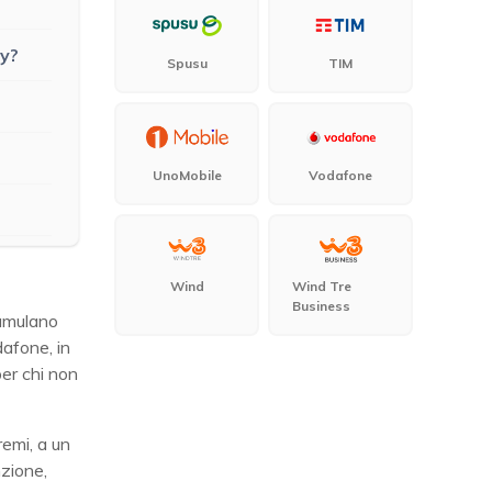
py?
Spusu
TIM
UnoMobile
Vodafone
Wind
Wind Tre
Business
cumulano
dafone, in
per chi non
remi, a un
nzione,