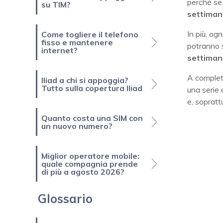
perché se 
su TIM?
settiman
In più, o
Come togliere il telefono
fisso e mantenere
potranno 
internet?
settiman
A completa
Iliad a chi si appoggia?
Tutto sulla copertura Iliad
una serie 
e, sopratt
Quanto costa una SIM con
un nuovo numero?
Miglior operatore mobile:
quale compagnia prende
di più a agosto 2026?
Glossario