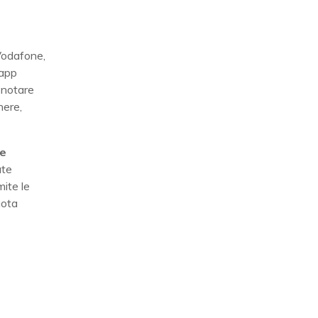
i Vodafone,
’app
 notare
enere,
ve
ate
mite le
uota