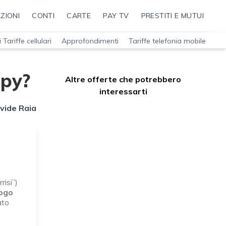
ZIONI
CONTI
CARTE
PAY TV
PRESTITI E MUTUI
 Tariffe cellulari
Approfondimenti
Tariffe telefonia mobile
py?
Altre offerte che potrebbero
interessarti
vide Raia
risi”)
logo
ato