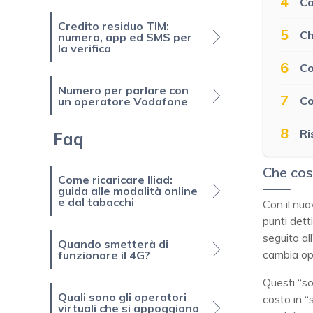
4
Co
Credito residuo TIM:
5
Ch
numero, app ed SMS per
la verifica
6
Co
Numero per parlare con
7
Co
un operatore Vodafone
8
Ri
Faq
Che cos
Come ricaricare Iliad:
guida alle modalità online
e dal tabacchi
Con il nu
punti dett
seguito al
Quando smetterà di
cambia op
funzionare il 4G?
Questi “so
Quali sono gli operatori
costo in “s
virtuali che si appoggiano