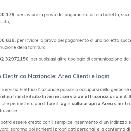
00 179
, per inviare la prova del pagamento di una bolletta, suc
ecito;
00 839,
per inviare la prova del pagamento di una bolletta succ
erruzione della fornitura;
 02 32972150
, per qualsiasi altre tipologia di comunicazione dall
 Elettrico Nazionale: Area Clienti e login
del Servizio Elettrico Nazionale possono occuparsi della gestione 
nitura tramite il
sito Internet servizioelettriconazionale.it
. 
che permetterà poi di fare il
login sulla propria Area clienti
c
strazione.
potrà essere creato con il semplice inserimento di un indirizzo e
rd: saranno poi richiesti i propri dati personali e la conferma di 