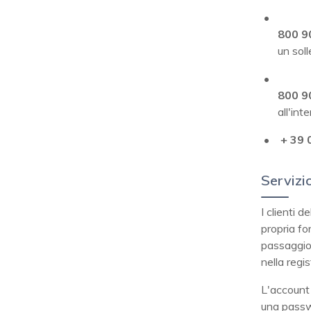
800 9
un soll
800 9
all'int
+ 39
Servizio
I clienti 
propria for
passaggio 
nella regi
L'account 
una passwo