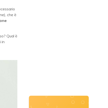
ecessario
one), che è
ione
sso? Qual è
 in