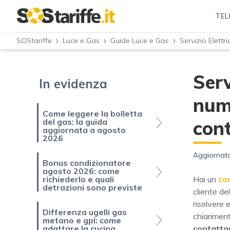
TEL
SOStariffe
Luce e Gas
Guide Luce e Gas
Serv
In evidenza
num
Come leggere la bolletta
del gas: la guida
con
aggiornata a agosto
2026
Aggiornato
Bonus condizionatore
agosto 2026: come
richiederlo e quali
Hai un
con
detrazioni sono previste
cliente del
risolvere 
Differenza ugelli gas
chiariment
metano e gpl: come
adattare la cucina
contattare