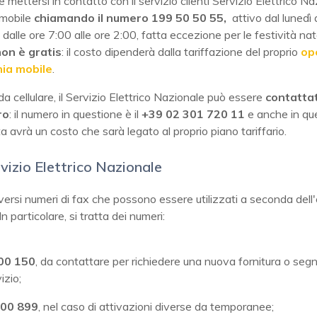
le mettersi in contatto con il servizio clienti Servizio Elettrico N
mobile
chiamando il numero 199 50 50 55,
attivo dal lunedì 
dalle ore 7:00 alle ore 2:00, fatta eccezione per le festività nat
on è gratis
: il costo dipenderà dalla tariffazione del proprio
op
nia mobile
.
da cellulare, il Servizio Elettrico Nazionale può essere
contatta
ro
: il numero in questione è il
+39 02 301 720 11
e anche in qu
a avrà un costo che sarà legato al proprio piano tariffario.
vizio Elettrico Nazionale
versi numeri di fax che possono essere utilizzati a seconda dell
In particolare, si tratta dei numeri:
00 150
, da contattare per richiedere una nuova fornitura o seg
izio;
900 899
, nel caso di attivazioni diverse da temporanee;