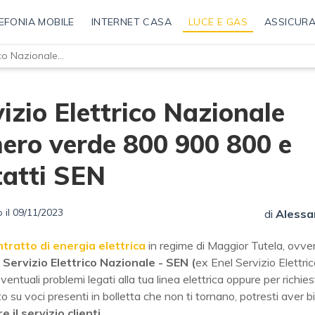
EFONIA MOBILE
INTERNET CASA
LUCE E GAS
ASSICURA
Servizio Elettrico Nazionale numero verde 800 900 800 e contatti SEN
izio Elettrico Nazionale
ero verde 800 900 800 e
tatti SEN
 il 09/11/2023
di
Alessa
tratto di energia elettrica
in regime di Maggior Tutela, ovver
Servizio Elettrico Nazionale - SEN (
ex Enel Servizio Elettri
eventuali problemi legati alla tua linea elettrica oppure per richies
o su voci presenti in bolletta che non ti tornano, potresti aver b
 il servizio clienti
.