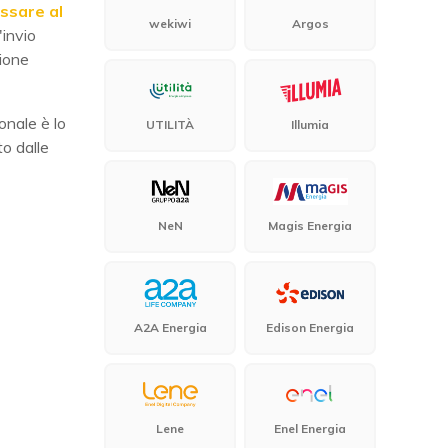
ssare al
wekiwi
Argos
'invio
zione
onale è lo
UTILITÀ
Illumia
to dalle
NeN
Magis Energia
A2A Energia
Edison Energia
Lene
Enel Energia