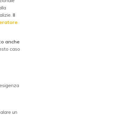
azionale
alla
alizie.
Il
eratore
to anche
esto caso
'esigenza
nalare un