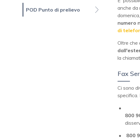
E' possibi
anche da 
POD Punto di prelievo
domenica, 
numero n
di telefo
Oltre che 
dall'este
la chiamat
Fax Ser
Ci sono di
specifica. 
800 9
disserv
800 