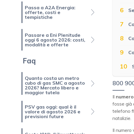
Passa a A2A Energia:
6
Se
offerte, costi e
tempistiche
7
Co
Passare a Eni Plenitude
8
Co
oggi 6 agosto 2026: costi,
modalità e offerte
9
Co
Faq
10
Quanto costa un metro
800 900
cubo di gas SMC a agosto
2026? Mercato libero e
maggior tutela
Il
numero 
fosse già c
PSV gas oggi: qual è il
telefono fi
valore di agosto 2026 e
previsioni future
natalizie.
Il numero