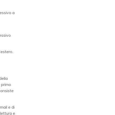
cessivo a
essivo
'estero.
della
Il primo
onsiste
mail e di
lettura e