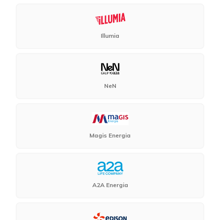
Illumia
NeN
Magis Energia
A2A Energia