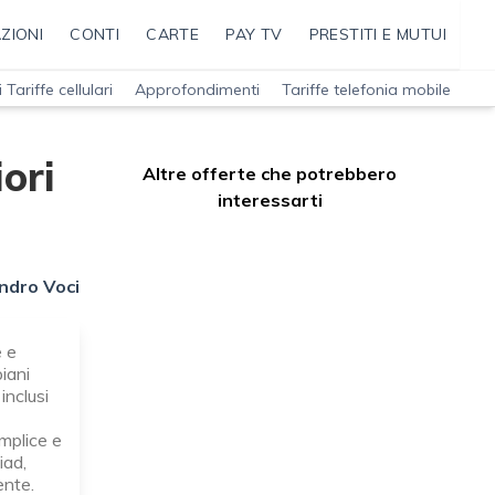
ZIONI
CONTI
CARTE
PAY TV
PRESTITI E MUTUI
 Tariffe cellulari
Approfondimenti
Tariffe telefonia mobile
ori
Altre offerte che potrebbero
interessarti
ndro Voci
e e
iani
inclusi
mplice e
iad,
ente.