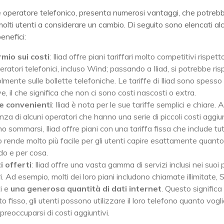
e operatore telefonico, presenta numerosi vantaggi, che potreb
olti utenti a considerare un cambio. Di seguito sono elencati alc
benefici:
mio sui costi
: Iliad offre piani tariffari molto competitivi rispett
peratori telefonici, incluso Wind; passando a Iliad, si potrebbe ri
mente sulle bollette telefoniche. Le tariffe di Iliad sono spesso 
ve, il che significa che non ci sono costi nascosti o extra.
e convenienti
: Iliad è nota per le sue tariffe semplici e chiare. A
nza di alcuni operatori che hanno una serie di piccoli costi aggiu
 sommarsi, Iliad offre piani con una tariffa fissa che include tut
 rende molto più facile per gli utenti capire esattamente quant
o e per cosa.
i offerti
: Iliad offre una vasta gamma di servizi inclusi nei suoi 
ri. Ad esempio, molti dei loro piani includono chiamate illimitate,
ti e
una generosa quantità di dati internet
. Questo significa
o fisso, gli utenti possono utilizzare il loro telefono quanto vogl
reoccuparsi di costi aggiuntivi.