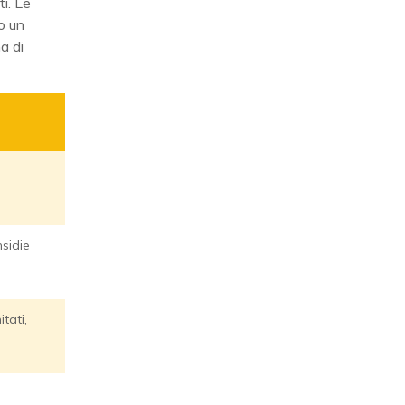
i. Le
no un
a di
nsidie
tati,