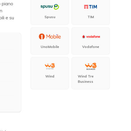
o piano
in
Spusu
TIM
ili e su
UnoMobile
Vodafone
Wind
Wind Tre
Business