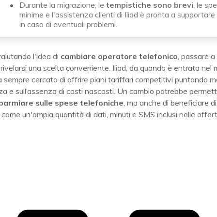
Durante la migrazione, le
tempistiche sono brevi
, le sp
minime e l'assistenza clienti di Iliad è pronta a supportare
in caso di eventuali problemi.
valutando l'idea di
cambiare operatore telefonico
, passare a 
ivelarsi una scelta conveniente. Iliad, da quando è entrata nel
ha sempre cercato di offrire piani tariffari competitivi puntando mo
za e sull’assenza di costi nascosti. Un cambio potrebbe permet
sparmiare sulle spese telefoniche
, ma anche di beneficiare di
, come un'ampia quantità di dati, minuti e SMS inclusi nelle offert