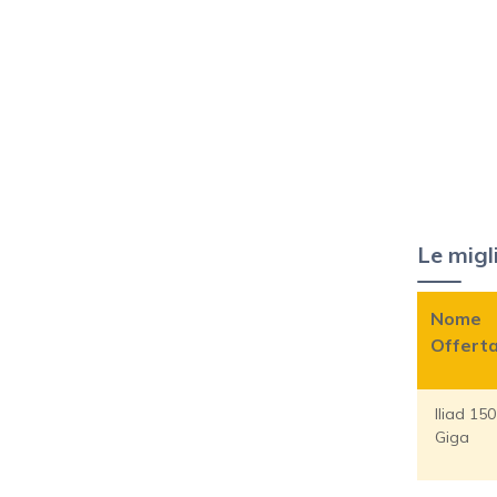
Le migli
Nome
Offert
Iliad 150
Giga