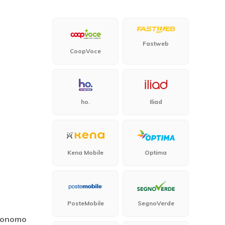
Fastweb
CoopVoce
ho.
Iliad
Kena Mobile
Optima
PosteMobile
SegnoVerde
utonomo