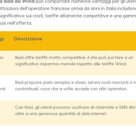
a Iliad da Wind
può comportare numerosi vantaggi per gli utent
 attrazioni dell'operatore francese ormai da anni in Italia includo
significativo sui costi, tariffe altamente competitive e una gamm
lusi nell'offerta.
gi
Descrizione
io
Iliad offre tariffe molto competitive, il che può portare a un
significativo risparmio mensile rispetto alle tariffe Wind.
Iliad propone piani semplici e chiari, senza costi nascosti o i
nti
contrattuali, cosa che a volte accade con altri operatori.
Con Iliad, gli utenti possono usufruire di chiamate e SMS illimi
oltre a una generosa quantità di dati internet.