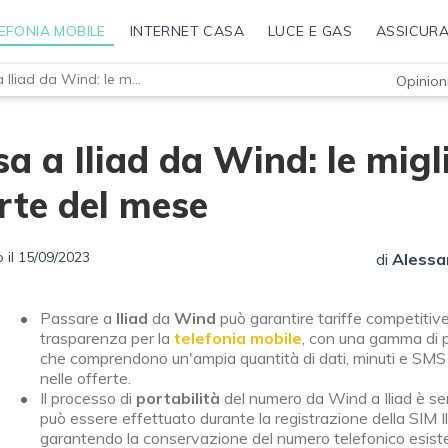
EFONIA MOBILE
INTERNET CASA
LUCE E GAS
ASSICURA
Passa a Iliad da Wind: le migliori offerte del mese
Opinioni
a a Iliad da Wind: le migli
rte del mese
 il 15/09/2023
di
Alessa
Passare a
Iliad
da
Wind
può garantire tariffe competitiv
trasparenza per la
telefonia mobile
, con una gamma di p
che comprendono un'ampia quantità di dati, minuti e SMS 
nelle offerte.
Il processo di
portabilità
del numero da Wind a Iliad è se
può essere effettuato durante la registrazione della SIM Il
garantendo la conservazione del numero telefonico esist