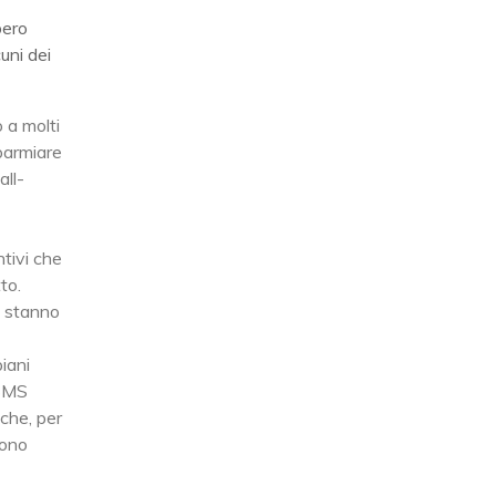
bero
uni dei
o a molti
sparmiare
all-
ntivi che
to.
o stanno
piani
 SMS
 che, per
iono