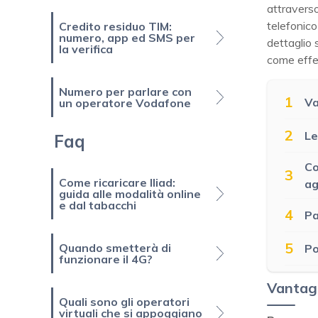
attraverso
telefonico
Credito residuo TIM:
numero, app ed SMS per
dettaglio
la verifica
come effet
Numero per parlare con
1
Va
un operatore Vodafone
2
Le
Faq
Co
3
Come ricaricare Iliad:
ag
guida alle modalità online
e dal tabacchi
4
Pa
5
Quando smetterà di
Po
funzionare il 4G?
Vantagg
Quali sono gli operatori
virtuali che si appoggiano