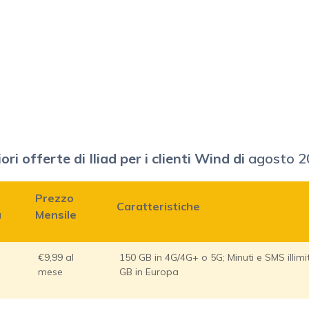
ori offerte di Iliad per i clienti Wind di
agosto 2
Prezzo
Caratteristiche
a
Mensile
€9,99 al
150 GB in 4G/4G+ o 5G; Minuti e SMS illimit
mese
GB in Europa