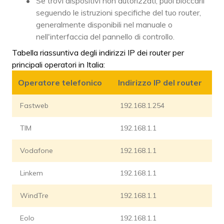
Se trovi dispositivi non autorizzati, puoi bloccarli
seguendo le istruzioni specifiche del tuo router,
generalmente disponibili nel manuale o
nell'interfaccia del pannello di controllo.
Tabella riassuntiva degli indirizzi IP dei router per
principali operatori in Italia:
Operatore telefonico
Indirizzo IP del router
Fastweb
192.168.1.254
TIM
192.168.1.1
Vodafone
192.168.1.1
Linkem
192.168.1.1
WindTre
192.168.1.1
Eolo
192.168.1.1