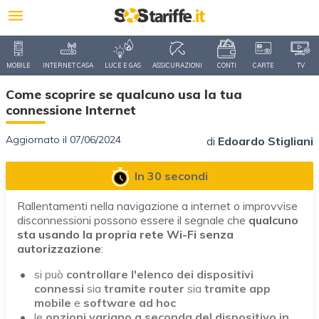
MOBILE
INTERNET CASA
LUCE E GAS
ASSICURAZIONI
CONTI
CARTE
TV
Come scoprire se qualcuno usa la tua
connessione Internet
Aggiornato il 07/06/2024
di
Edoardo Stigliani
In 30 secondi
Rallentamenti nella navigazione a internet o improvvise
disconnessioni possono essere il segnale che
qualcuno
sta usando la propria rete Wi-Fi senza
autorizzazione
:
si può
controllare l'elenco dei dispositivi
connessi
sia
tramite router
sia
tramite app
mobile
e
software ad hoc
le
opzioni variano a seconda del dispositivo in