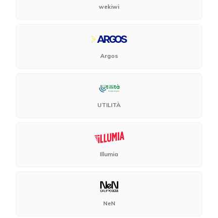
wekiwi
Argos
UTILITÀ
Illumia
NeN