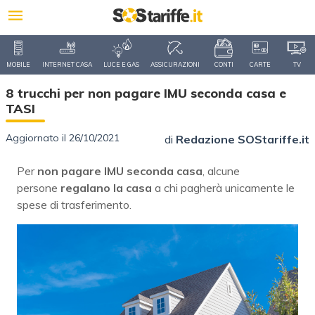
MOBILE
INTERNET CASA
LUCE E GAS
ASSICURAZIONI
CONTI
CARTE
TV
8 trucchi per non pagare IMU seconda casa e
TASI
Aggiornato il 26/10/2021
di
Redazione SOStariffe.it
Per
non pagare IMU seconda casa
, alcune
persone
regalano la casa
a chi pagherà unicamente le
spese di trasferimento.