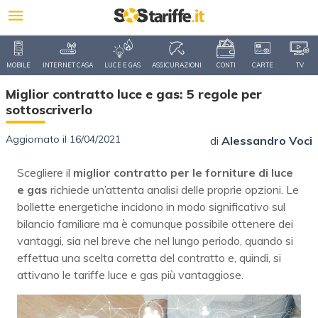
MOBILE
INTERNET CASA
LUCE E GAS
ASSICURAZIONI
CONTI
CARTE
TV
Miglior contratto luce e gas: 5 regole per
sottoscriverlo
Aggiornato il 16/04/2021
di
Alessandro Voci
Scegliere il
miglior contratto per le forniture di luce
e gas
richiede un’attenta analisi delle proprie opzioni. Le
bollette energetiche incidono in modo significativo sul
bilancio familiare ma è comunque possibile ottenere dei
vantaggi, sia nel breve che nel lungo periodo, quando si
effettua una scelta corretta del contratto e, quindi, si
attivano le tariffe luce e gas più vantaggiose.