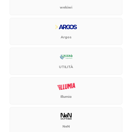
wekiwi
Argos
UTILITÀ
Illumia
NeN