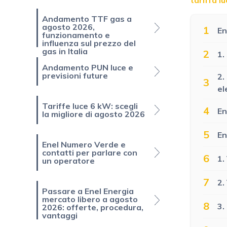
Andamento TTF gas a
agosto 2026,
1
En
funzionamento e
influenza sul prezzo del
gas in Italia
2
1.
Andamento PUN luce e
previsioni future
2.
3
el
Tariffe luce 6 kW: scegli
4
En
la migliore di agosto 2026
5
En
Enel Numero Verde e
contatti per parlare con
6
1.
un operatore
7
2.
Passare a Enel Energia
mercato libero a agosto
8
3.
2026: offerte, procedura,
vantaggi