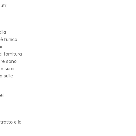
uti;
lla
è l’unica
he
i fornitura
ore sono
consumi.
a sulle
el
tratto e la