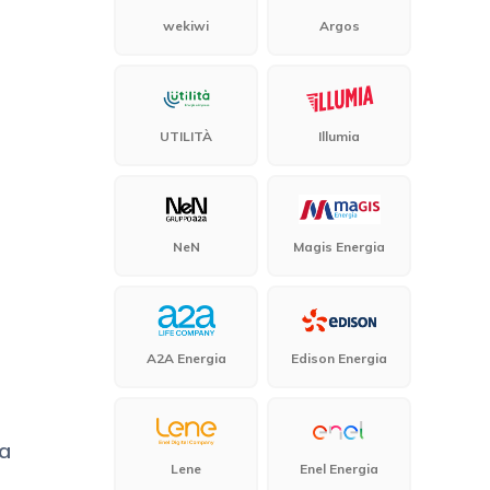
wekiwi
Argos
UTILITÀ
Illumia
NeN
Magis Energia
A2A Energia
Edison Energia
ta
Lene
Enel Energia