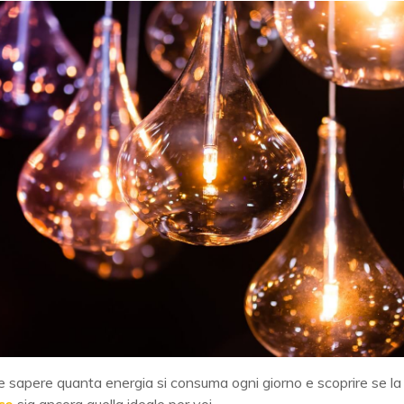
 sapere quanta energia si consuma ogni giorno e scoprire se la
uce
sia ancora quella ideale per voi.