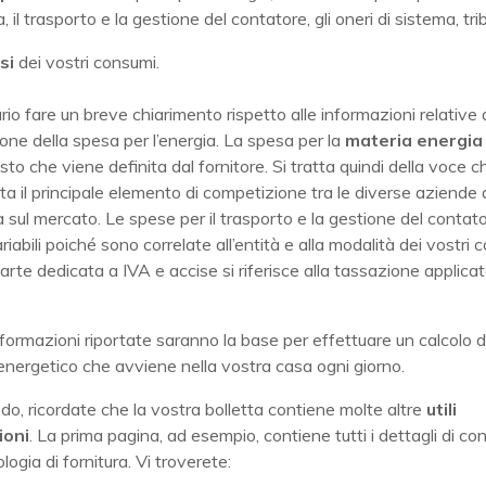
, il trasporto e la gestione del contatore, gli oneri di sistema, trib
isi
dei vostri consumi.
io fare un breve chiarimento rispetto alle informazioni relative a
ne della spesa per l’energia. La spesa per la
materia energia
sto che viene definita dal fornitore. Si tratta quindi della voce c
a il principale elemento di competizione tra le diverse aziende d
 sul mercato. Le spese per il trasporto e la gestione del contat
iabili poiché sono correlate all’entità e alla modalità dei vostri 
 parte dedicata a IVA e accise si riferisce alla tassazione applicat
nformazioni riportate saranno la base per effettuare un calcolo d
nergetico che avviene nella vostra casa ogni giorno.
do, ricordate che la vostra bolletta contiene molte altre
utili
ioni
. La prima pagina, ad esempio, contiene tutti i dettagli di con
logia di fornitura. Vi troverete: