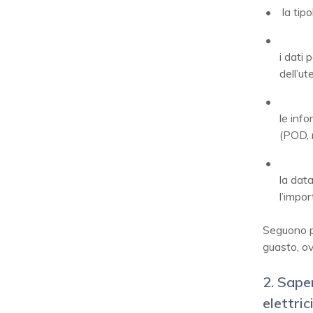
la tip
i dati 
dell’ut
le info
(POD, n
la data
l’impor
Seguono po
guasto, ov
2. Sape
elettric