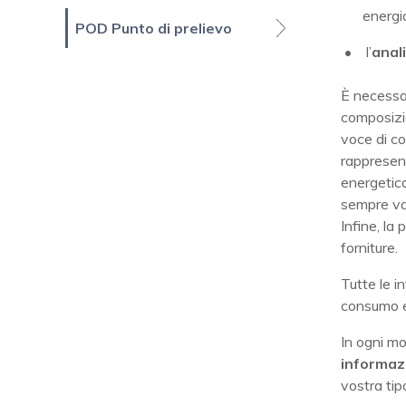
energia
POD Punto di prelievo
l’
anal
È necessar
composizio
voce di co
rappresent
energetica
sempre var
Infine, la
forniture.
Tutte le i
consumo e
In ogni mo
informaz
vostra tipo