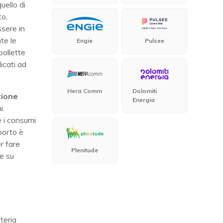
uello di
to,
sere in
te le
Engie
Pulsee
bollette
icati ad
Hera Comm
Dolomiti
zione
Energia
i.
e i consumi
mporto è
r fare
Plenitude
e su
teria