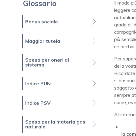
Glossario
Il modo pi
leggere co
naturalme
Bonus sociale
grado di id
compagnie 
più sempli
Maggior tutela
un occhio 
Per sapere
Spesa per oneri di
sistema
della vostr
Ricordate 
si basano 
Indice PUN
soggetto a
sempre at
come, even
Indice PSV
All’intern
Spesa per la materia gas
naturale
la
com