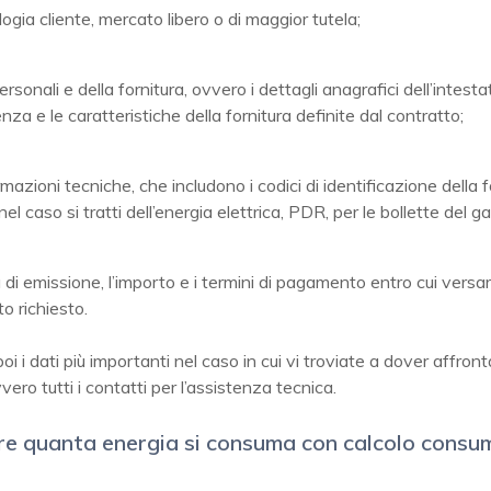
ologia cliente, mercato libero o di maggior tutela;
personali e della fornitura, ovvero i dettagli anagrafici dell’intesta
enza e le caratteristiche della fornitura definite dal contratto;
rmazioni tecniche, che includono i codici di identificazione della f
el caso si tratti dell’energia elettrica, PDR, per le bollette del ga
 di emissione, l’importo e i termini di pagamento entro cui versa
to richiesto.
i i dati più importanti nel caso in cui vi troviate a dover affron
vero tutti i contatti per l’assistenza tecnica.
re quanta energia si consuma con calcolo consu
i