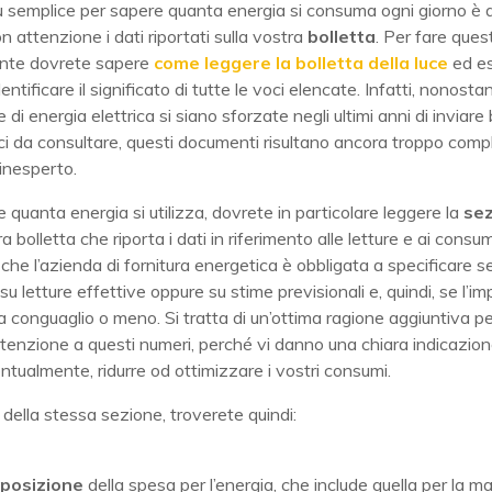
ù semplice per sapere quanta energia si consuma ogni giorno è q
n attenzione i dati riportati sulla vostra
bolletta
. Per fare ques
nte dovrete sapere
come leggere la bolletta della luce
ed es
entificare il significato di tutte le voci elencate.
Infatti, nonostan
di energia elettrica si siano sforzate negli ultimi anni di inviare 
ci da consultare, questi documenti risultano ancora troppo compl
inesperto.
 quanta energia si utilizza, dovrete in particolare leggere la
se
a bolletta che riporta i dati in riferimento alle letture e ai consum
che l’azienda di fornitura energetica è obbligata a specificare s
su letture effettive oppure su stime previsionali e, quindi, se l’i
 conguaglio o meno. Si tratta di un’ottima ragione aggiuntiva pe
tenzione a questi numeri, perché vi danno una chiara indicazion
tualmente, ridurre od ottimizzare i vostri consumi.
o della stessa sezione, troverete quindi:
posizione
della spesa per l’energia, che include quella per la ma