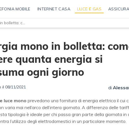
EFONIA MOBILE
INTERNET CASA
LUCE E GAS
ASSICURA
Energia mono in bolletta: come sapere quanta energia si consuma ogni giorno
gia mono in bolletta: com
re quanta energia si
suma ogni giorno
 il 08/11/2021
di
Alessa
te luce mono
prevedono una fornitura di energia elettrica il cui 
n varia mai nell’arco dell’intera giornata. A differenza delle tari
esta tipologia è ideale per chi passa gran parte della giornata in
tra l’utilizzo degli elettrodomestici in un particolare momento.