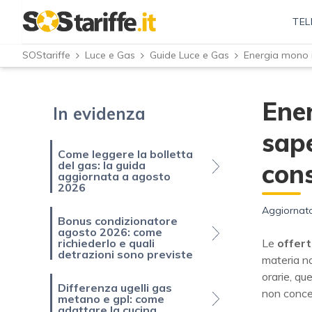
TEL
SOStariffe
Luce e Gas
Guide Luce e Gas
Ener
In evidenza
sape
Come leggere la bolletta
del gas: la guida
con
aggiornata a agosto
2026
Aggiornato
Bonus condizionatore
agosto 2026: come
richiederlo e quali
Le
offer
detrazioni sono previste
materia no
orarie, qu
Differenza ugelli gas
non concen
metano e gpl: come
adattare la cucina