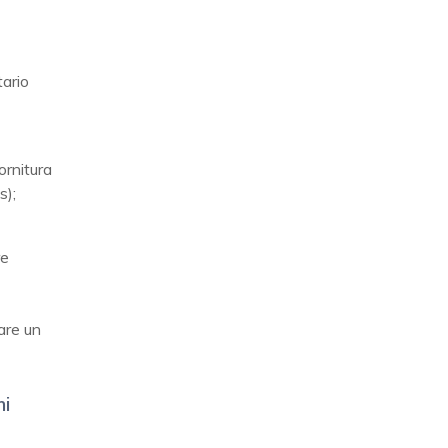
tario
ornitura
s);
re
tare un
mi