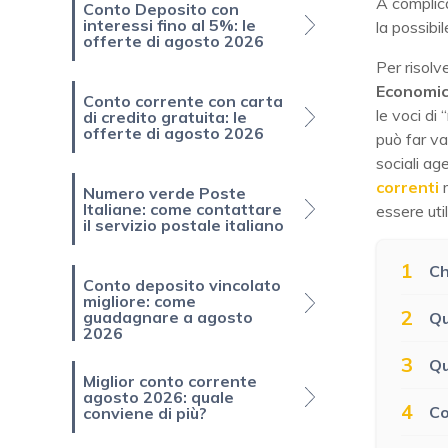
A complica
Conto Deposito con
interessi fino al 5%: le
la possibil
offerte di agosto 2026
Per risolve
Economic
Conto corrente con carta
le voci di
di credito gratuita: le
offerte di agosto 2026
può far va
sociali a
correnti
m
Numero verde Poste
Italiane: come contattare
essere uti
il servizio postale italiano
1
Ch
Conto deposito vincolato
migliore: come
2
guadagnare a agosto
Qu
2026
3
Qu
Miglior conto corrente
agosto 2026: quale
4
Co
conviene di più?