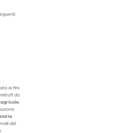
eguenti:
ta ai fini
imitrofi da
 agricole
,
ntazione
ziarie
,
nali del
o.