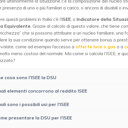
re ulteriormente la situazione c’è la composizione del nucleo s
e presenza di uno o più familiari a carico, o ancora di disabili o inv
re questi problemi in Italia c’è l’
ISEE
, o
Indicatore della Situaz
a Equivalente
. Grazie al calcolo di questo valore, che tiene con
 “ricchezza” che si possono attribuire a un nucleo familiare, una f
lere la sua condizione quando serve per ottenere bonus o prest
gevolate, come ad esempio l’accesso a
offerte luce o gas
o a
c
olto meno costosi del normale. Ma come si calcola l’ISEE, e q
lizzato?
e cosa sono l’ISEE la DSU
ali elementi concorrono al reddito ISEE
ali sono i possibili usi per l’ISEE
me presentare la DSU per l’ISEE