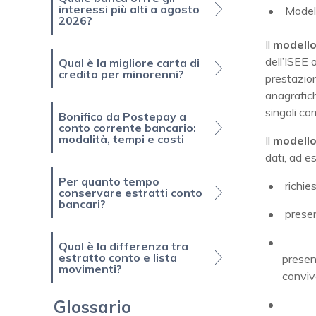
interessi più alti a agosto
Model
2026?
Il
modello
dell’ISEE 
Qual è la migliore carta di
credito per minorenni?
prestazion
anagrafiche
singoli co
Bonifico da Postepay a
conto corrente bancario:
modalità, tempi e costi
Il
modello
dati, ad e
Per quanto tempo
richies
conservare estratti conto
bancari?
presen
Qual è la differenza tra
estratto conto e lista
presenz
movimenti?
conviv
Glossario