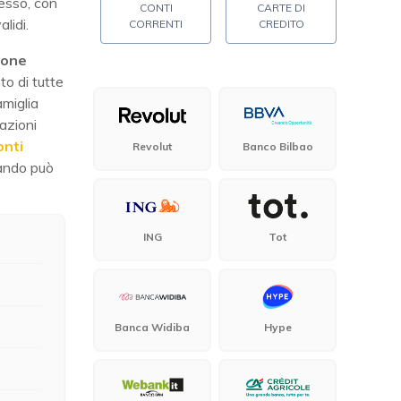
tesso, con
CONTI
CARTE DI
alidi.
CORRENTI
CREDITO
ione
to di tutte
amiglia
azioni
onti
Revolut
Banco Bilbao
uando può
ING
Tot
Banca Widiba
Hype