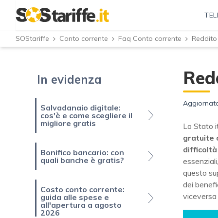
TEL
SOStariffe
Conto corrente
Faq Conto corrente
Reddito
Redd
In evidenza
Aggiornato
Salvadanaio digitale:
cos'è e come scegliere il
migliore gratis
Lo Stato i
gratuite 
difficolt
Bonifico bancario: con
quali banche è gratis?
essenziali
questo sup
dei benefic
Costo conto corrente:
viceversa 
guida alle spese e
all'apertura a agosto
2026