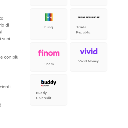
ta
ia di
bunq
Trade
i
Republic
i suoi
e con più
Vivid Money
Finom
cienti
Buddy
Unicredit
é