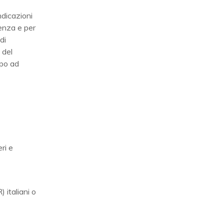
ndicazioni
renza e per
di
 del
apo ad
eri e
 italiani o