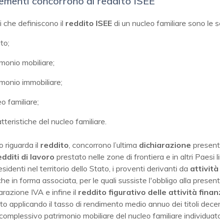
lementi concorrono al reddito ISEE
li che definiscono il
reddito ISEE
di un nucleo familiare sono le s
ito;
rimonio mobiliare;
rimonio immobiliare;
eo familiare;
atteristiche del nucleo familiare.
 riguarda il
reddito
, concorrono l’ultima
dichiarazione
presenta
edditi di lavoro
prestato nelle zone di frontiera e in altri Paesi l
esidenti nel territorio dello Stato, i proventi derivanti da
attività
he in forma associata, per le quali sussiste l'obbligo alla prese
iarazione IVA e infine il
reddito figurativo delle attività finan
o applicando il tasso di rendimento medio annuo dei titoli decen
complessivo patrimonio mobiliare del nucleo familiare individuat