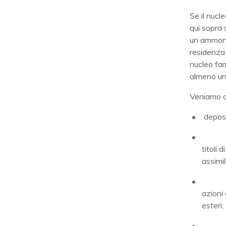
Se il nucl
qui sopra 
un ammon
residenza 
nucleo fami
almeno un
Veniamo 
deposi
titoli 
assimil
azioni 
esteri;