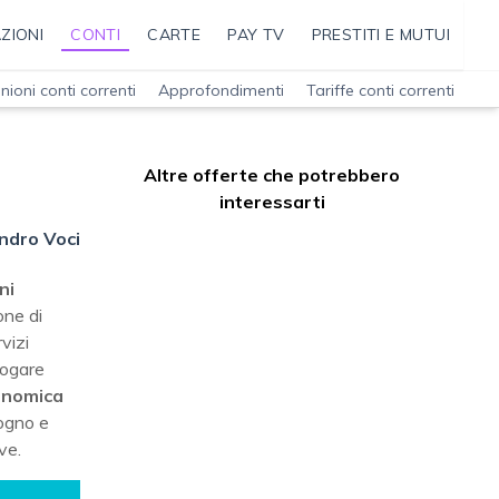
ZIONI
CONTI
CARTE
PAY TV
PRESTITI E MUTUI
nioni conti correnti
Approfondimenti
Tariffe conti correnti
Altre offerte che potrebbero
interessarti
ndro Voci
ni
one di
vizi
rogare
onomica
sogno e
ve.