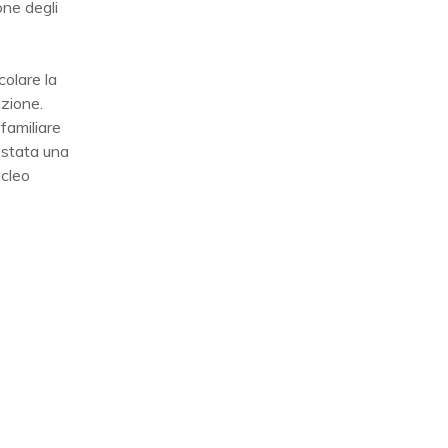
one degli
colare la
azione.
familiare
a stata una
ucleo