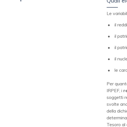
Quali e
Le variabi
il redd
il pat
il pat
il nucl
le car
Per quanto
IRPEF, i
r
soggetti r
svolte anc
della dich
determinat
Tesoro al 