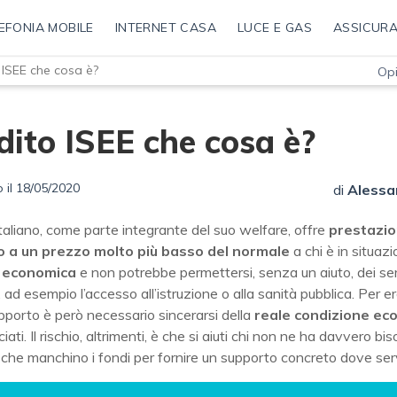
EFONIA MOBILE
INTERNET CASA
LUCE E GAS
ASSICURA
 ISEE che cosa è?
Opi
ito ISEE che cosa è?
 il 18/05/2020
di
Alessa
taliano, come parte integrante del suo welfare, offre
prestazio
o a un prezzo molto più basso del normale
a chi è in situazi
à economica
e non potrebbe permettersi, senza un aiuto, dei ser
, ad esempio l’accesso all’istruzione o alla sanità pubblica. Per e
porto è però necessario sincerarsi della
reale condizione ec
iati. Il rischio, altrimenti, è che si aiuti chi non ne ha davvero bi
che manchino i fondi per fornire un supporto concreto dove ser