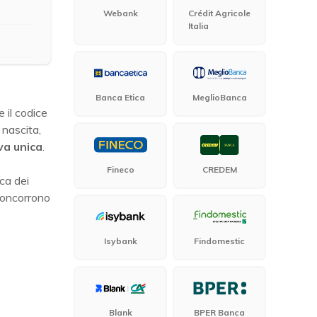
Webank
Crédit Agricole
Italia
Banca Etica
MeglioBanca
 il codice
 nascita,
va unica
.
Fineco
CREDEM
ca dei
 concorrono
Isybank
Findomestic
Blank
BPER Banca