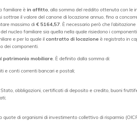
eo familiare è
in affitto
, alla somma del reddito ottenuta con le i
si sottrae il valore del canone di locazione annuo, fino a concor
tare massimo di
€ 5164,57
. È necessario però che l’abitazione 
del nucleo familiare sia quella nella quale risiedono i componenti
liare e per la quale il
contratto di locazione
è registrato in c
o dei componenti.
al
patrimonio mobiliare
. È definito dalla somma di:
ti e conti correnti bancari e postali;
di Stato, obbligazioni, certificati di deposito e credito, buoni fruttif
ati;
o quote di organismi di investimento collettivo di risparmio (OICR)