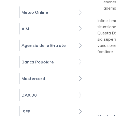
esoner
adempi
Mutuo Online
Infine il
mo
situazione
AIM
Questa DSU
sia
super
variazione
Agenzia delle Entrate
familiare.
Banca Popolare
Mastercard
DAX 30
ISEE