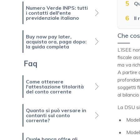
5
Qu
Numero Verde INPS: tutti
i contatti dell'ente
6
previdenziale italiano
Il
Che cos
Buy now pay later,
acquista ora, paga dopo:
la guida completa
L’ISEE non
fiscale as
Faq
ma va rich
A partire 
profondame
Come ottenere
l'attestazione titolarità
soggetti f
del conto corrente
al bilancio
La DSU si 
Quanto si può versare in
contanti sul conto
Model
corrente?
Modell
Quale banca offre gli