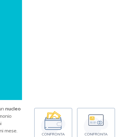
 un
nucleo
imonio
i
ni mese.
CONFRONTA
CONFRONTA