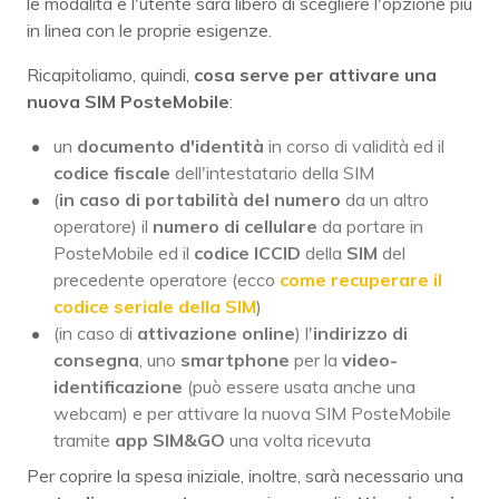
le modalità e l'utente sarà libero di scegliere l'opzione più
in linea con le proprie esigenze.
Ricapitoliamo, quindi,
cosa serve per attivare una
nuova SIM PosteMobile
:
un
documento d'identità
in corso di validità ed il
codice fiscale
dell'intestatario della SIM
(
in caso di portabilità del numero
da un altro
operatore) il
numero di cellulare
da portare in
PosteMobile ed il
codice ICCID
della
SIM
del
precedente operatore (ecco
come recuperare il
codice seriale della SIM
)
(in caso di
attivazione online
) l'
indirizzo di
consegna
, uno
smartphone
per la
video-
identificazione
(può essere usata anche una
webcam) e per attivare la nuova SIM PosteMobile
tramite
app SIM&GO
una volta ricevuta
Per coprire la spesa iniziale, inoltre, sarà necessario una