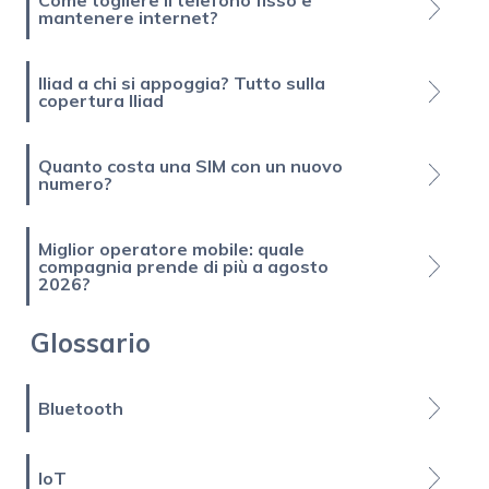
Come togliere il telefono fisso e
mantenere internet?
Iliad a chi si appoggia? Tutto sulla
copertura Iliad
Quanto costa una SIM con un nuovo
numero?
Miglior operatore mobile: quale
compagnia prende di più a agosto
2026?
Glossario
Bluetooth
IoT