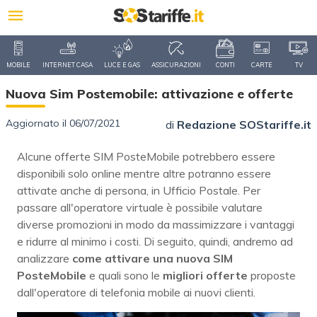
MOBILE
INTERNET CASA
LUCE E GAS
ASSICURAZIONI
CONTI
CARTE
TV
Nuova Sim Postemobile: attivazione e offerte
Aggiornato il 06/07/2021
di
Redazione SOStariffe.it
Alcune offerte SIM PosteMobile potrebbero essere
disponibili solo online mentre altre potranno essere
attivate anche di persona, in Ufficio Postale. Per
passare all'operatore virtuale è possibile valutare
diverse promozioni in modo da massimizzare i vantaggi
e ridurre al minimo i costi. Di seguito, quindi, andremo ad
analizzare
come attivare una nuova SIM
PosteMobile
e quali sono le
migliori
offerte
proposte
dall'operatore di telefonia mobile ai nuovi clienti.