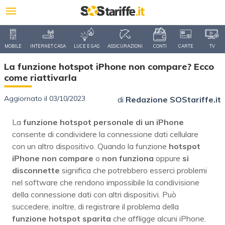
MOBILE
INTERNET CASA
LUCE E GAS
ASSICURAZIONI
CONTI
CARTE
TV
La funzione hotspot iPhone non compare? Ecco
come riattivarla
Aggiornato il 03/10/2023
di
Redazione SOStariffe.it
La
funzione hotspot personale di un iPhone
consente di condividere la connessione dati cellulare
con un altro dispositivo. Quando la funzione
hotspot
iPhone non compare
o
non funziona
oppure
si
disconnette
significa che potrebbero esserci problemi
nel software che rendono impossibile la condivisione
della connessione dati con altri dispositivi. Può
succedere, inoltre, di registrare il problema della
funzione hotspot sparita
che affligge alcuni iPhone.