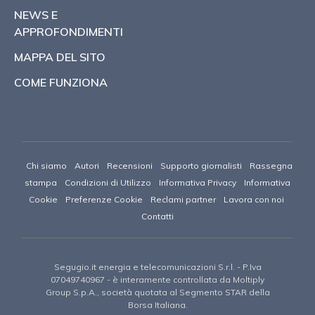
NEWS E
APPROFONDIMENTI
MAPPA DEL SITO
COME FUNZIONA
Chi siamo
Autori
Recensioni
Supporto giornalisti
Rassegna
stampa
Condizioni di Utilizzo
Informativa Privacy
Informativa
Cookie
Preferenze Cookie
Reclami partner
Lavora con noi
Contatti
Segugio.it energia e telecomunicazioni S.r.l.
- P.Iva
07049740967 -
è interamente controllata da Moltiply
Group S.p.A., società quotata al Segmento STAR della
Borsa Italiana.