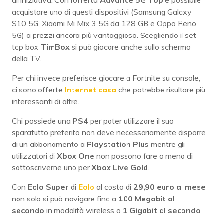
all’iniziativa. Con l’offerta
Advance 5G Top
è possibile
acquistare uno di questi dispositivi (Samsung Galaxy
S10 5G, Xiaomi Mi Mix 3 5G da 128 GB e Oppo Reno
5G) a prezzi ancora più vantaggioso. Scegliendo il set-
top box
TimBox
si può giocare anche sullo schermo
della TV.
Per chi invece preferisce giocare a Fortnite su console,
ci sono offerte
Internet casa
che potrebbe risultare più
interessanti di altre.
Chi possiede una
PS4
per poter utilizzare il suo
sparatutto preferito non deve necessariamente disporre
di un abbonamento a
Playstation Plus
mentre gli
utilizzatori di
Xbox One
non possono fare a meno di
sottoscriverne uno per
Xbox Live Gold
.
Con
Eolo Super
di
Eolo
al costo di
29,90 euro al mese
non solo si può navigare fino a
100 Megabit al
secondo
in modalità wireless o
1 Gigabit al secondo