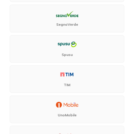
SegnoVerde
Spusu
TIM
UnoMobile