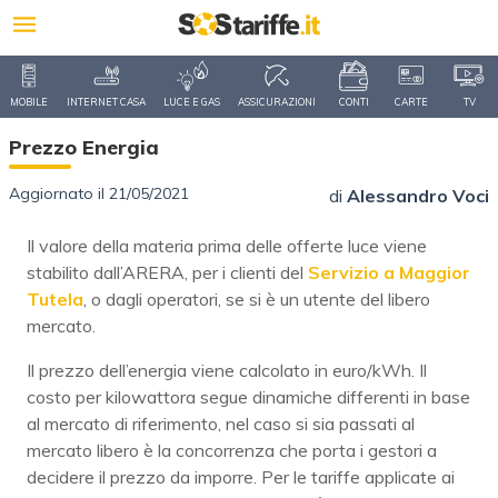
MOBILE
INTERNET CASA
LUCE E GAS
ASSICURAZIONI
CONTI
CARTE
TV
Prezzo Energia
Aggiornato il 21/05/2021
di
Alessandro Voci
Il valore della materia prima delle offerte luce viene
stabilito dall’ARERA, per i clienti del
Servizio a Maggior
Tutela
, o dagli operatori, se si è un utente del libero
mercato.
Il prezzo dell’energia viene calcolato in euro/kWh. Il
costo per kilowattora segue dinamiche differenti in base
al mercato di riferimento, nel caso si sia passati al
mercato libero è la concorrenza che porta i gestori a
decidere il prezzo da imporre. Per le tariffe applicate ai