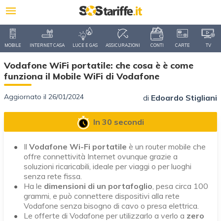
MOBILE
INTERNET CASA
LUCE E GAS
ASSICURAZIONI
CONTI
CARTE
TV
Vodafone WiFi portatile: che cosa è è come
funziona il Mobile WiFi di Vodafone
Aggiornato il 26/01/2024
di
Edoardo Stigliani
In 30 secondi
Il
Vodafone Wi-Fi portatile
è un router mobile che
offre connettività Internet ovunque grazie a
soluzioni ricaricabili, ideale per viaggi o per luoghi
senza rete fissa.
Ha le
dimensioni di un portafoglio
, pesa circa 100
grammi, e può connettere dispositivi alla rete
Vodafone senza bisogno di cavo o presa elettrica.
Le offerte di Vodafone per utilizzarlo a verlo a
zero