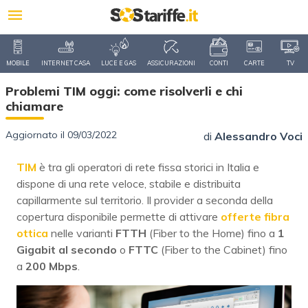
MOBILE
INTERNET CASA
LUCE E GAS
ASSICURAZIONI
CONTI
CARTE
TV
Problemi TIM oggi: come risolverli e chi
chiamare
Aggiornato il 09/03/2022
di
Alessandro Voci
TIM
è tra gli operatori di rete fissa storici in Italia e
dispone di una rete veloce, stabile e distribuita
capillarmente sul territorio. Il provider a seconda della
copertura disponibile permette di attivare
offerte fibra
ottica
nelle varianti
FTTH
(Fiber to the Home) fino a
1
Gigabit al secondo
o
FTTC
(Fiber to the Cabinet) fino
a
200 Mbps
.