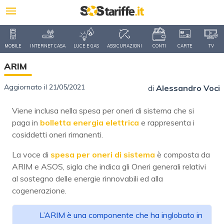
MOBILE
INTERNET CASA
LUCE E GAS
ASSICURAZIONI
CONTI
CARTE
TV
ARIM
Aggiornato il 21/05/2021
di
Alessandro Voci
Viene inclusa nella spesa per oneri di sistema che si
paga in
bolletta energia elettrica
e rappresenta i
cosiddetti oneri rimanenti.
La voce di
spesa per oneri di sistema
è composta da
ARIM e ASOS, sigla che indica gli Oneri generali relativi
al sostegno delle energie rinnovabili ed alla
cogenerazione.
L’ARIM è una componente che ha inglobato in