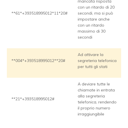
mancata risposta
con un ritardo di 20
**61*+393518995012*11*20#
secondi, ma si può
impostare anche
con un ritardo
massimo di 30
secondi
Ad attivare la
**004*+393518995012**20#
segreteria telefonica
per tutti gli stati
A deviare tutte le
chiamate in entrata
alla segreteria
**21*+393518995012#
telefonica, rendendo
il proprio numero
irraggiungibile