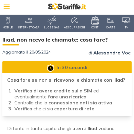
MOBILE
INTERNET CASA
LUCE E GAS
ASSICURAZIONI
CONTI
CARTE
TV
Iliad, non ricevo le chiamate: cosa fare?
Aggiornato il 20/05/2024
di
Alessandro Voci
In 30 secondi
Cosa fare se non si ricevono le chiamate con Iliad?
Verifica di avere credito sulla SIM
ed
eventualmente
fare una ricarica
Controlla che la
connessione dati sia attiva
Verifica
che ci sia
copertura di rete
Di tanto in tanto capita che gli
utenti Iliad
vadano