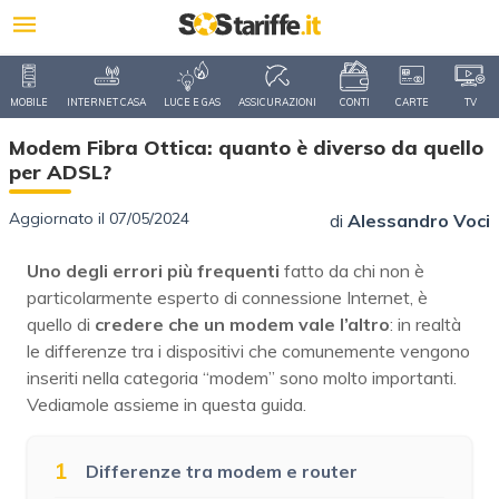
MOBILE
INTERNET CASA
LUCE E GAS
ASSICURAZIONI
CONTI
CARTE
TV
Modem Fibra Ottica: quanto è diverso da quello
per ADSL?
Aggiornato il 07/05/2024
di
Alessandro Voci
Uno degli errori più frequenti
fatto da chi non è
particolarmente esperto di connessione Internet, è
quello di
credere che un modem vale l’altro
: in realtà
le differenze tra i dispositivi che comunemente vengono
inseriti nella categoria “modem” sono molto importanti.
Vediamole assieme in questa guida.
1
Differenze tra modem e router