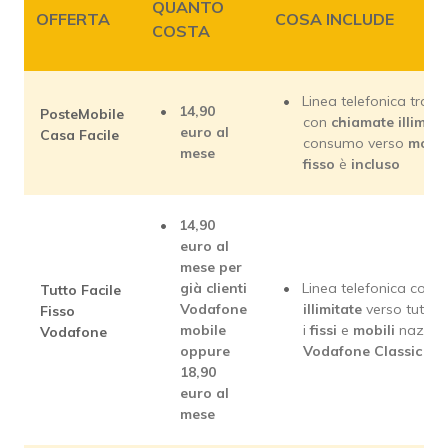
QUANTO
OFFERTA
COSA INCLUDE
COSTA
Linea telefonica trami
14,90
PosteMobile
con
chiamate illimita
euro al
Casa Facile
consumo verso
mobil
mese
fisso
è
incluso
14,90
euro al
mese per
già clienti
Linea telefonica con
c
Tutto Facile
Vodafone
illimitate
verso tutti
Fisso
mobile
i
fissi
e
mobili
naziona
Vodafone
oppure
Vodafone Classic inc
18,90
euro al
mese