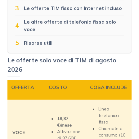
3
Le offerte TIM fisso con Internet incluso
Le altre offerte di telefonia fissa solo
4
voce
5
Risorse utili
Le offerte solo voce di TIM di agosto
2026
OFFERTA
COSTO
COSA INCLUDE
Linea
telefonica
18,87
fissa
€/mese
Chiamate a
Attivazione
VOCE
consumo (10
di 97,60€