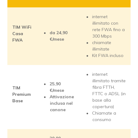
internet
illimitato con
TIM WiFi
rete FWA fino a
da 24,90
Casa
300 Mbps
€/mese
FWA
chiamate
illimitate
Kit FWA incluso
internet
illimitato tramite
25,90
fibra FTTH,
TIM
€/mese
FTTC o ADSL (in
Premium
Attivazione
base alla
Base
inclusa nel
copertura)
canone
Chiamate a
consumo