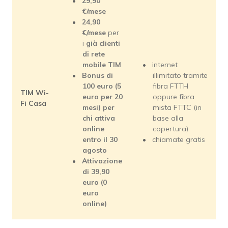
29,90
€/mese
24,90
€/mese
per
i
già clienti
di rete
mobile TIM
internet
Bonus di
illimitato tramite
100 euro (5
fibra FTTH
TIM Wi-
euro per 20
oppure fibra
Fi Casa
mesi) per
mista FTTC (in
chi attiva
base alla
online
copertura)
entro il 30
chiamate gratis
agosto
Attivazione
di 39,90
euro (0
euro
online)