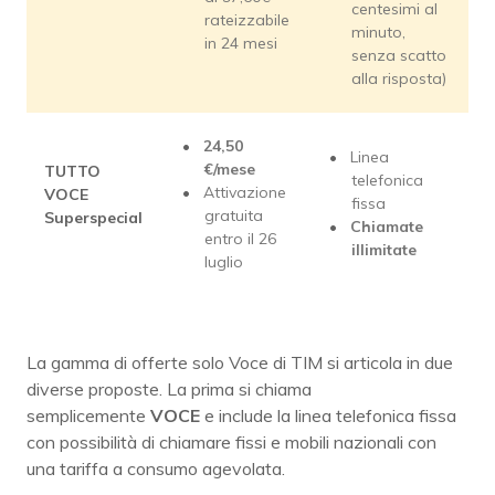
centesimi al
rateizzabile
minuto,
in 24 mesi
senza scatto
alla risposta)
24,50
Linea
€/mese
TUTTO
telefonica
Attivazione
VOCE
fissa
gratuita
Superspecial
Chiamate
entro il 26
illimitate
luglio
La gamma di offerte solo Voce di TIM si articola in due
diverse proposte. La prima si chiama
semplicemente
VOCE
e include la linea telefonica fissa
con possibilità di chiamare fissi e mobili nazionali con
una tariffa a consumo agevolata.