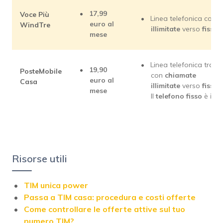
17,99
Voce Più
Linea telefonica con
c
euro al
WindTre
illimitate
verso
fissi
mese
Linea telefonica trami
19,90
PosteMobile
con
chiamate
euro al
Casa
illimitate
verso
fissi
mese
Il
telefono fisso
è
inc
Risorse utili
TIM unica power
Passa a TIM casa: procedura e costi offerte
Come controllare le offerte attive sul tuo
numero TIM?