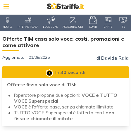
MOBILE
INTERNET CASA
LUCE E GAS
ASSICURAZIONI
CONTI
CARTE
TV
Offerte TIM casa solo voce: costi, promozioni e
come attivare
Aggiornato il 01/08/2025
di
Davide Raia
In 30 secondi
Offerte fisso solo voce di TIM:
l’operatore propone due opzioni
: VOCE e TUTTO
VOCE Superspecial
VOCE
è l’offerta base, senza chiamate illimitate
TUTTO VOCE Superspecial è l’offerta con
linea
fissa e chiamate illimitate