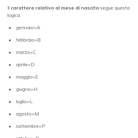
Il
carattere relativo al mese di nascita
segue questa
logica:
gennaio=A
febbraio=B
marzo=C
aprile=D
maggio=E
giugno=H
luglio=L
agosto=M
settembre=P