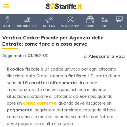
MOBILE
INTERNET CASA
LUCE E GAS
ASSICURAZIONI
CONTI
CARTE
TV
Verifica Codice Fiscale per Agenzia delle
Entrate: come fare e a cosa serve
Aggiornato il 04/05/2020
di
Alessandro Voci
Il
codice fiscale
è un codice univoco per ogni cittadino
rilasciato dallo Stato italiano a
fini fiscali
. Si tratta di una
serie di
16 caratteri
alfanumerici
di grande
importanza, visto che vengono richiesti in diverse
situazioni quotidiane al cittadino: ad esempio quando
apre un
conto corrente
, quando deve riscuotere un
pagamento
, acquistare determinate categorie di beni
come i veicoli a motore, quando si emette una fattura, si
deve pagare una multa e così via.