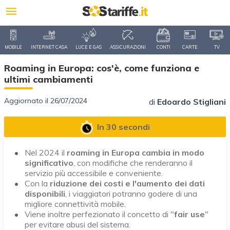
MOBILE
INTERNET CASA
LUCE E GAS
ASSICURAZIONI
CONTI
CARTE
TV
Roaming in Europa: cos'è, come funziona e
ultimi cambiamenti
Aggiornato il 26/07/2024
di
Edoardo Stigliani
In 30 secondi
Nel 2024 il
roaming in Europa cambia in modo
significativo
, con modifiche che renderanno il
servizio più accessibile e conveniente.
Con la
riduzione dei costi e l'aumento dei dati
disponibili
, i viaggiatori potranno godere di una
migliore connettività mobile.
Viene inoltre perfezionato il concetto di "
fair use
"
per evitare abusi del sistema.