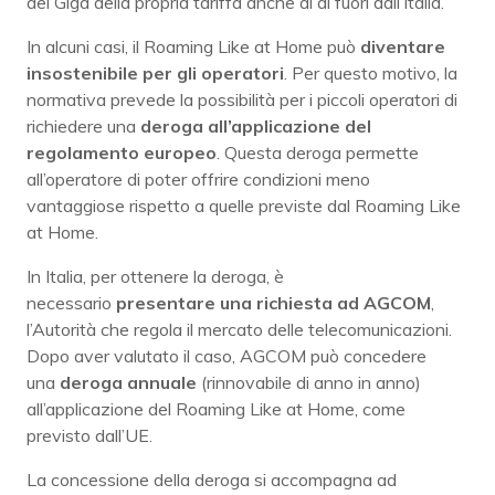
dei Giga della propria tariffa anche al di fuori dall’Italia.
In alcuni casi, il Roaming Like at Home può
diventare
insostenibile per gli operatori
. Per questo motivo, la
normativa prevede la possibilità per i piccoli operatori di
richiedere una
deroga all’applicazione del
regolamento europeo
. Questa deroga permette
all’operatore di poter offrire condizioni meno
vantaggiose rispetto a quelle previste dal Roaming Like
at Home.
In Italia, per ottenere la deroga, è
necessario
presentare una richiesta ad AGCOM
,
l’Autorità che regola il mercato delle telecomunicazioni.
Dopo aver valutato il caso, AGCOM può concedere
una
deroga
annuale
(rinnovabile di anno in anno)
all’applicazione del Roaming Like at Home, come
previsto dall’UE.
La concessione della deroga si accompagna ad