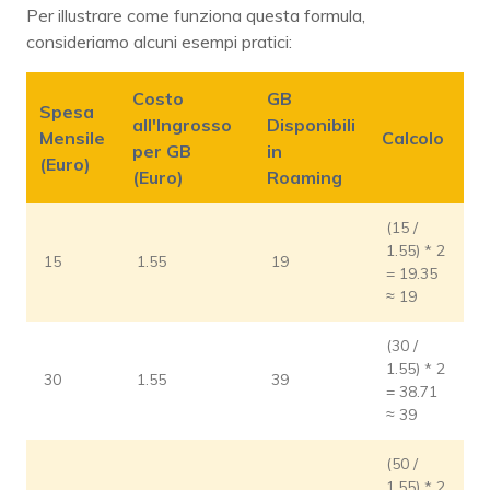
Per illustrare come funziona questa formula,
consideriamo alcuni esempi pratici:
Costo
GB
Spesa
all'Ingrosso
Disponibili
Mensile
Calcolo
per GB
in
(Euro)
(Euro)
Roaming
(15 /
1.55) * 2
15
1.55
19
= 19.35
≈ 19
(30 /
1.55) * 2
30
1.55
39
= 38.71
≈ 39
(50 /
1.55) * 2